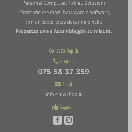
Personal Computer, Tablet, Soluzioni
Informatiche Smart, hardware e software,
et-recommend-sync-post-*
con un’esperienza decennale nella
et-saved-post*
Progettazione e Assemblaggio su misura
.
et-saving-post-*
Contatti Rapidi
ext_name
Telefono

i18next
075 58 37 359
litespeed_qc_hide_banner
Email

mjx.menu
info@mwshop.it
notified-Notify_Cat_None
Seguici…

perf_*
Facebook
Instagram
pum-*