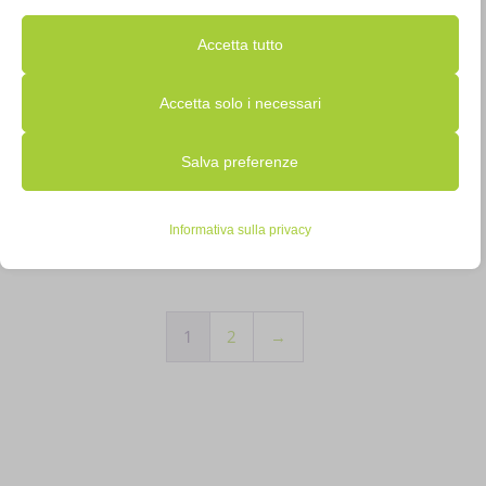
modificare le tue preferenze in qualsiasi momento facendo clic sul
Accetta tutto
pulsante delle impostazioni qui sotto.
Accetta solo i necessari
Nota che, se scegli di disabilitare alcuni tipi di cookie, questo
ALIMENTATORE APPLE
MAGSAFE 2 85W
Salva preferenze
potrebbe influire sulla tua esperienza del sito e sui servizi che
MYH83T//A
possiamo offrire.
€
85,00
IVA inclusa
Informativa sulla privacy
Non disponibile
Essenziali
I cookie e i servizi essenziali abilitano le funzioni di base e sono
necessari per il corretto funzionamento del sito web. Questi
1
2
→
cookie e servizi non richiedono il consenso dell'utente secondo il
GDPR.
Mostra dettagli