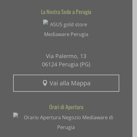
SL_GWPT_Show_Hide_tmp
La Nostra Sede a Perugia
Mediaware
SL_wptGlobTipTmp
SLO_G_WPT_TO
SLO_GWPT_Show_Hide_tmp
Via Palermo, 13
SLO_wptGlobTipTmp
06124 Perugia (PG)
ssm_au_c
Vai alla Mappa

uaval
wpc*
Orari di Apertura