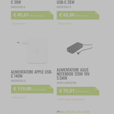
C 30W
USB-C 35W
MW2G3ZM//A
MW2K3ZM//A
€
45,01
€
65,00
IVA inclusa
IVA inclusa
Disponibile
Disponibile
ALIMENTATORE ASUS
ALIMENTATORE APPLE USB-
NOTEBOOK 120W 19V
C 140W
5.5MM
MW2M3ZM//A
0A001-00060100
€
119,00
€
75,01
IVA inclusa
IVA inclusa
Disponibile
Ultimi pezzi disponibili