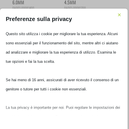
6.0MM
4.5MM
0A001-00081400
0A001-00081700
×
€
85,00
€
99,00
IVA inclusa
IVA inclusa
Preferenze sulla privacy
Ultimi pezzi disponibili
Non disponibile
Questo sito utilizza i cookie per migliorare la tua esperienza. Alcuni
sono essenziali per il funzionamento del sito, mentre altri ci aiutano
ad analizzare e migliorare la tua esperienza di utilizzo. Esamina le
tue opzioni e fai la tua scelta.
ALIMENTATORE ASUS
ALIMENTATORE ASUS
Se hai meno di 16 anni, assicurati di aver ricevuto il consenso di un
NOTEBOOK 180W 20V
NOTEBOOK 65W USB TYPE-
6.0MM
C
genitore o tutore per tutti i cookie non essenziali.
0A001-00265100
90XB04EN-MPW1G0
€
89,00
€
55,00
IVA inclusa
IVA inclusa
La tua privacy è importante per noi. Puoi regolare le impostazioni
Ultimi pezzi disponibili
Ultimi pezzi disponibili
dei cookie in qualsiasi momento. Per maggiori informazioni su
come utilizziamo i dati, leggi la nostra politica sulla privacy. Puoi