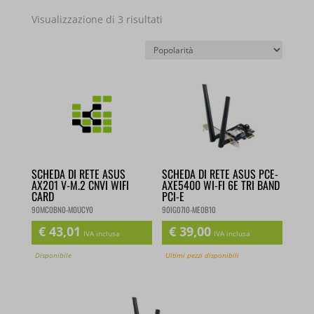
Popolarità
Visualizzazione di 3 risultati
SCHEDA DI RETE ASUS
SCHEDA DI RETE ASUS PCE-
AX201 V-M.2 CNVI WIFI
AXE5400 WI-FI 6E TRI BAND
CARD
PCI-E
90MC0BN0-M0UCY0
90IG07I0-ME0B10
€
43,01
€
39,00
IVA inclusa
IVA inclusa
Disponibile
Ultimi pezzi disponibili