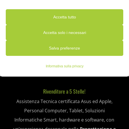
utilizziamo i dati, leggi la nostra politica sulla privacy. Puoi modificare
COOLER MASTER
CRUCIAL
EPSON
EQUIP
le tue preferenze in qualsiasi momento facendo clic sul pulsante delle
Accetta tutto
HIKVISION
I-TEC
INTEL
KINGSTON
QNAP
impostazioni qui sotto.
SAMSUNG
SAPPHIRE
SEAGATE
TUCANO
V7
Accetta solo i necessari
Nota che, se scegli di disabilitare alcuni tipi di cookie, questo potrebbe
WACOM
WESTERN DIGITAL
Salva preferenze
influire sulla tua esperienza del sito e sui servizi che possiamo offrire.
Essenziali
Informativa sulla privacy
I cookie e i servizi essenziali abilitano le funzioni di base e sono
necessari per il corretto funzionamento del sito web. Questi cookie
Rivenditore a 5 Stelle!
e servizi non richiedono il consenso dell'utente secondo il GDPR.
Assistenza Tecnica certificata Asus ed Apple,
Mostra dettagli
Personal Computer, Tablet, Soluzioni
Analitici
Informatiche Smart, hardware e software, con
__ssid
I cookie di statistica raccolgono informazioni sull'utilizzo,