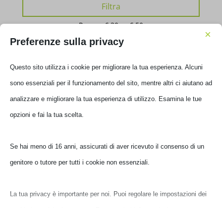
Prezzo
Prezzo
Filtra
Min
Max
Prezzo:
€ 30
—
€ 50
×
Preferenze sulla privacy
Questo sito utilizza i cookie per migliorare la tua esperienza. Alcuni
sono essenziali per il funzionamento del sito, mentre altri ci aiutano ad
analizzare e migliorare la tua esperienza di utilizzo. Esamina le tue
opzioni e fai la tua scelta.
Se hai meno di 16 anni, assicurati di aver ricevuto il consenso di un
genitore o tutore per tutti i cookie non essenziali.
Le Nostre Marche
La tua privacy è importante per noi. Puoi regolare le impostazioni dei
AMD
APPLE
ASUS
ASUS COMPONENTS
cookie in qualsiasi momento. Per maggiori informazioni su come
BE QUIET!
BOMBATA
BROTHER
CANON