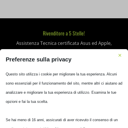
Rivenditore a 5 Stelle!
Assistenza Tecnica certificata Asus ed Apple,
Personal Computer, Tablet, Soluzioni
×
Preferenze sulla privacy
Informatiche Smart, hardware e software, con
un’esperienza decennale nella
Progettazione e
Questo sito utilizza i cookie per migliorare la tua esperienza. Alcuni
Assemblaggio su misura
.
sono essenziali per il funzionamento del sito, mentre altri ci aiutano ad
analizzare e migliorare la tua esperienza di utilizzo. Esamina le tue
Contatti Rapidi
opzioni e fai la tua scelta.
Telefono

075 58 37 359
Se hai meno di 16 anni, assicurati di aver ricevuto il consenso di un