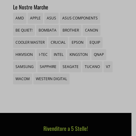
Le Nostre Marche
wordpress_logged_in_*
tk_*r
__wpkreporterwid_
AMD
APPLE
ASUS
ASUS COMPONENTS
wordpress_test_cookie
tk_ai
_dd_s
BE QUIET!
BOMBATA
BROTHER
CANON
wp_woocommerce_session_*
_gd*
COOLER MASTER
CRUCIAL
EPSON
EQUIP
wp-settings-*
amp_*
HIKVISION
I-TEC
INTEL
KINGSTON
QNAP
wp-settings-time-*
appval
SAMSUNG
SAPPHIRE
SEAGATE
TUCANO
V7
mhcookie
entval
WACOM
WESTERN DIGITAL
et-editing-post-*
et-recommend-sync-post-*
et-saved-post*
et-saving-post-*
Rivenditore a 5 Stelle!