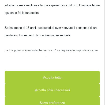
ad analizzare e migliorare la tua esperienza di utilizzo. Esamina le
tue opzioni e fai la tua scelta.
Se hai meno di 16 anni, assicurati di aver ricevuto il consenso di un
genitore o tutore per tutti i cookie non essenziali.
PC PORTATILE ASUS
PC PORTATILE ASUS
NOTEBOOK EXPERTBOOK
NOTEBOOK EXPERTBOOK
P5 P5405CAA-NZ0328X 14′
BM3 BM3406CHA-LY0042X
La tua privacy è importante per noi. Puoi regolare le impostazioni
ULTRA 7-356H 16GB DDR5
14′ RYZEN AI-5 220 16GB
1TB SSD
1TB
dei cookie in qualsiasi momento. Per maggiori informazioni su
90NX0A91-M00CD0
90NX0A62-M001J0
come utilizziamo i dati, leggi la nostra politica sulla privacy. Puoi
€
1.749,00
€
879,00
IVA inclusa
IVA inclusa
modificare le tue preferenze in qualsiasi momento facendo clic sul
Accetta tutto
Non disponibile
Disponibile
pulsante delle impostazioni qui sotto.
Accetta solo i necessari
Nota che, se scegli di disabilitare alcuni tipi di cookie, questo
Salva preferenze
potrebbe influire sulla tua esperienza del sito e sui servizi che