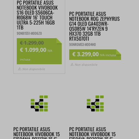
PC PORTATILE ASUS
NOTEBOOK VIVOBOOK
S16 OLED S5606CA-
PC PORTATILE ASUS
RI068W 16′ TOUCH
NOTEBOOK ROG ZEPHYRUS
ULTRA 5-225H 16GB
G14 OLED GA403WR-
1TB
QS085W 14’RYZEN 9
HX370 32GB 1TB
90NB1551-M006Z0
RTX5070TI
€
1.299,00
90NR0M53-M004H0
€
1.099,00
Il
Il
IVA
€
3.299,00
IVA inclusa
prezzo
prezzo
inclusa
Non disponibile
originale
attuale
Non disponibile
era:
è:
€ 1.299,00.
€ 1.099,00.
PC PORTATILE ASUS
PC PORTATILE ASUS
NOTEBOOK VIVOBOOK 15
NOTEBOOK VIVOBOOK 15
F1504MA-BQ112W 15.6′
F1504VA-BQ302W 15.6′