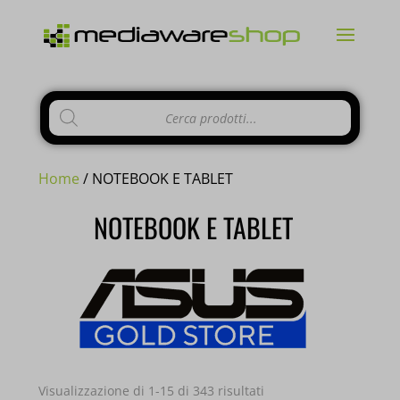
Products
CHIUDI
search
Home
/ NOTEBOOK E TABLET
NOTEBOOK E TABLET
Si comunica ai gentili clienti che il
negozio è chiuso per ferie
dal 10 al
23 Agosto e tutti gli
ordini
pervenuti
in questi giorni verranno
evasi a
partire dal 24 Agosto
.
Popolarità
Visualizzazione di 1-15 di 343 risultati