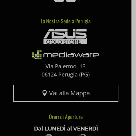
SLO_wptGlobTipTmp
La Nostra Sede a Perugia
Mediaware
ssm_au_c
uaval
wpc*
Via Palermo, 13
06124 Perugia (PG)
Vai alla Mappa

Orari di Apertura