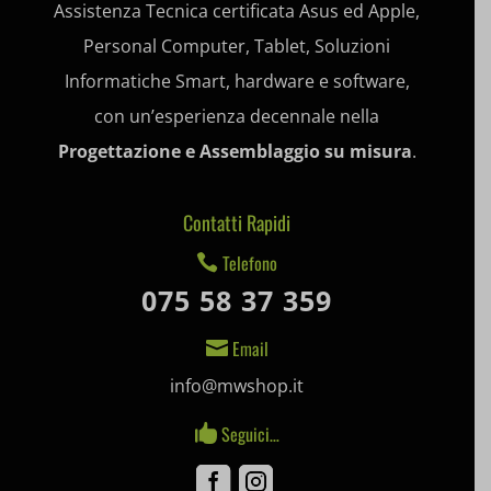
Assistenza Tecnica certificata Asus ed Apple,
ext_name
Personal Computer, Tablet, Soluzioni
i18next
Informatiche Smart, hardware e software,
litespeed_qc_hide_banner
con un’esperienza decennale nella
Progettazione e Assemblaggio su misura
.
mjx.menu
notified-Notify_Cat_None
Contatti Rapidi
perf_*
Telefono

075 58 37 359
pum-*
SL_GWPT_Show_Hide_tmp
Email

info@mwshop.it
SL_wptGlobTipTmp
Seguici…

SLO_G_WPT_TO
Facebook
Instagram
SLO_GWPT_Show_Hide_tmp