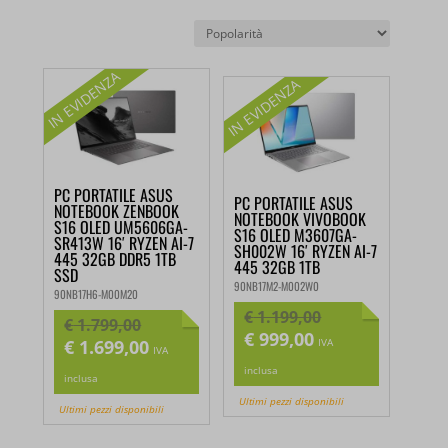
PC PORTATILE ASUS
PC PORTATILE ASUS
NOTEBOOK ZENBOOK
NOTEBOOK VIVOBOOK
S16 OLED UM5606GA-
S16 OLED M3607GA-
SR413W 16′ RYZEN AI-7
SH002W 16′ RYZEN AI-7
445 32GB DDR5 1TB
445 32GB 1TB
SSD
90NB17M2-M002W0
90NB17H6-M00M20
€
1.199,00
€
1.799,00
€
999,00
Il
Il
€
1.699,00
IVA
Il
Il
IVA
prezzo
prezzo
prezzo
prezzo
inclusa
inclusa
originale
attuale
originale
attuale
Ultimi pezzi disponibili
Ultimi pezzi disponibili
era:
è:
era:
è:
€ 1.199,00.
€ 999,00.