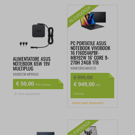
€ 1.799,00.
€ 1.699,00.
PC PORTATILE ASUS
NOTEBOOK VIVOBOOK
16 F1605VAPBF-
MB192W 16′ CORE 9-
ALIMENTATORE ASUS
270H 24GB 1TB
NOTEBOOK 65W 19V
MULTIPLUG
90NB13W3-M00VZ0
90XB013N-MPW0A0
€
999,00
€
50,00
€
949,00
Il
Il
IVA inclusa
IVA
prezzo
prezzo
inclusa
Non disponibile
originale
attuale
Ultimi pezzi disponibili
era:
è:
€ 999,00.
€ 949,00.