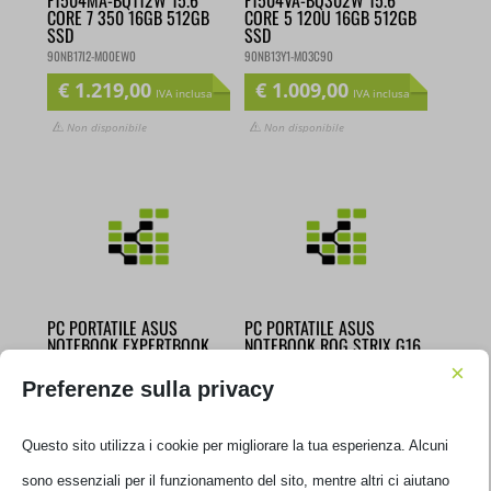
CORE 7 350 16GB 512GB
CORE 5 120U 16GB 512GB
SSD
SSD
90NB17I2-M00EW0
90NB13Y1-M03C90
€
1.219,00
€
1.009,00
IVA inclusa
IVA inclusa
Non disponibile
Non disponibile
PC PORTATILE ASUS
PC PORTATILE ASUS
NOTEBOOK EXPERTBOOK
NOTEBOOK ROG STRIX G16
P3 P3406CCA-LY0425X 14′
G615LM-TS321W 16′ I7
×
ULTRA 7- 255H 16GB RAM
16GB DDR5 1TB SSD
Preferenze sulla privacy
512GB SSD
RTX5060
90NX0AM2-M00FP0
90NR0LJ1-M00EB0
Questo sito utilizza i cookie per migliorare la tua esperienza. Alcuni
€
1.499,00
€
2.749,00
IVA inclusa
IVA inclusa
sono essenziali per il funzionamento del sito, mentre altri ci aiutano
Non disponibile
Disponibile