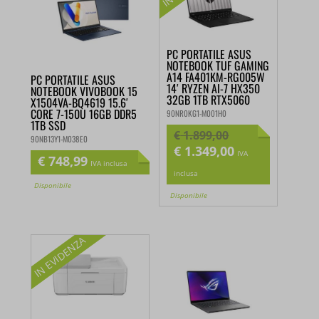
PC PORTATILE ASUS
NOTEBOOK TUF GAMING
A14 FA401KM-RG005W
PC PORTATILE ASUS
14′ RYZEN AI-7 HX350
NOTEBOOK VIVOBOOK 15
32GB 1TB RTX5060
X1504VA-BQ4619 15.6′
CORE 7-150U 16GB DDR5
90NR0KG1-M001H0
1TB SSD
€
1.899,00
90NB13Y1-M038E0
€
1.349,00
Il
Il
IVA
€
748,99
IVA inclusa
prezzo
prezzo
inclusa
Disponibile
originale
attuale
Disponibile
era:
è:
€ 1.899,00.
€ 1.349,00.