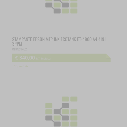
STAMPANTE EPSON MFP INK ECOTANK ET-4900 A4 4IN1
3PPM
C11CL59402
€
340,00
IVA inclusa
Disponibile