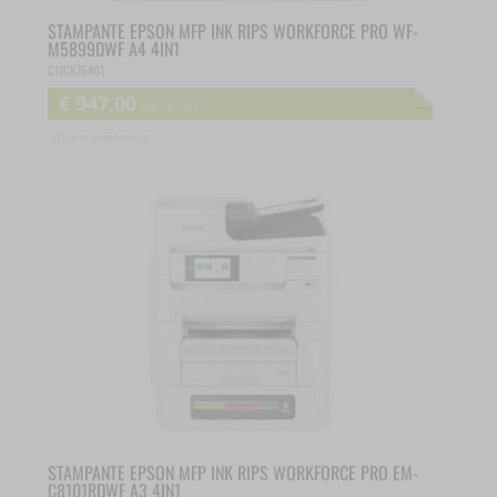
Mostra dettagli
wfwaf-authcookie*
sbjs_migrations
_gcl_aw
STAMPANTE EPSON MFP INK RIPS WORKFORCE PRO WF-
M5899DWF A4 4IN1
woocommerce_cart_hash
sbjs_session
C11CK76401
_gcl_gs
__itrace_wid
€
947,00
IVA inclusa
woocommerce_items_in_cart
sbjs_udata
__ivc
Non disponibile
wordpress_logged_in_*
tk_*r
__wpkreporterwid_
wordpress_test_cookie
tk_ai
_dd_s
wp_woocommerce_session_*
_gd*
wp-settings-*
amp_*
wp-settings-time-*
appval
mhcookie
entval
et-editing-post-*
STAMPANTE EPSON MFP INK RIPS WORKFORCE PRO EM-
C8101RDWF A3 4IN1