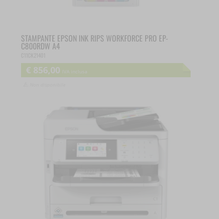
I cookie di statistica raccolgono informazioni sull'utilizzo,
__stripe_mid
consentendoci di ottenere informazioni su come i visitatori
interagiscono con il nostro sito web.
STAMPANTE EPSON INK RIPS WORKFORCE PRO EP-
__TAG_ASSISTANT
C800RDW A4
Mostra dettagli
C11CK21401
_lscache_vary
€
856,00
Marketing
IVA inclusa
cookie_notice_accepted
_ga
Non disponibile
I servizi di marketing sono utilizzati da inserzionisti o editori di
et-editor-available-post-*
_ga_*
terze parti per mostrare annunci personalizzati. Lo fanno
monitorando i visitatori attraverso vari siti web.
et-pb-recent-items-colors
mp_*_mixpanel
Mostra dettagli
ISCHECKURLRISK
sbjs_current
Altri servizi
nspatoken
sbjs_current_add
_fbc
Questa categoria include tutti i cookie, i domini e i servizi che
PHPSESSID
sbjs_first
_fbp
non rientrano nelle altre categorie specifiche o che non sono stati
esplicitamente categorizzati.
sessionId
sbjs_first_add
_gcl_au