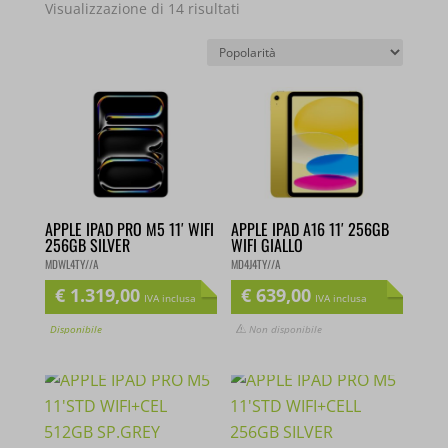
Popolarità
Visualizzazione di 14 risultati
APPLE IPAD PRO M5 11′
APPLE IPAD A16 11′ 256GB
WIFI 256GB SILVER
WIFI GIALLO
MDWL4TY//A
MD4J4TY//A
€
1.319,00
€
639,00
IVA inclusa
IVA inclusa
Disponibile
Non disponibile