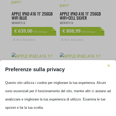
APPLE IPAD A16 11′ 256GB
APPLE IPAD A16 11′ 256GB
WIFI BLUE
WIFI+CELL SILVER
MD4H4TY//A
MD7K4TY//A
€
639,00
€
808,99
IVA inclusa
IVA inclusa
Non disponibile
Non disponibile
×
Preferenze sulla privacy
Questo sito utilizza i cookie per migliorare la tua esperienza. Alcuni
APPLE IPAD A16 11′ 256GB
APPLE IPAD A16 11′ 128GB
WIFI SILVER
WIFI BLU
sono essenziali per il funzionamento del sito, mentre altri ci aiutano
MD4G4TY//A
MD4A4TY//A
ad analizzare e migliorare la tua esperienza di utilizzo. Esamina le
€
639,00
€
509,00
IVA inclusa
IVA inclusa
tue opzioni e fai la tua scelta.
Non disponibile
Non disponibile