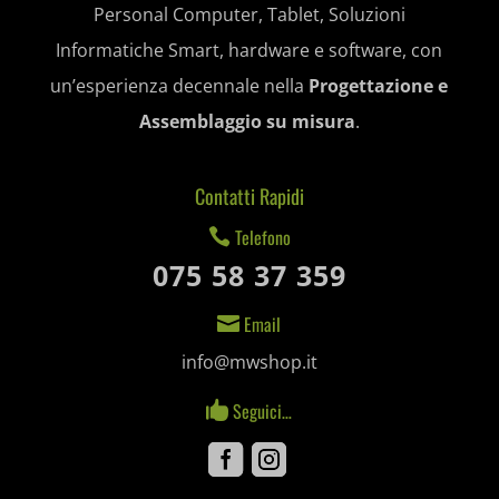
wp_woocommerce_session_*
Informatiche Smart, hardware e software,
_gd*
con un’esperienza decennale nella
wp-settings-*
amp_*
Progettazione e Assemblaggio su misura
.
wp-settings-time-*
appval
Contatti Rapidi
mhcookie
entval
Telefono

et-editing-post-*
075 58 37 359
et-recommend-sync-post-*
Email

et-saved-post*
info@mwshop.it
et-saving-post-*
Seguici…

ext_name
Facebook
Instagram
i18next