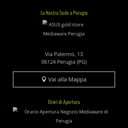
litespeed_qc_hide_banner
La Nostra Sede a Perugia
Mediaware
mjx.menu
notified-Notify_Cat_None
perf_*
Via Palermo, 13
pum-*
06124 Perugia (PG)
SL_GWPT_Show_Hide_tmp
Vai alla Mappa

SL_wptGlobTipTmp
SLO_G_WPT_TO
Orari di Apertura
SLO_GWPT_Show_Hide_tmp
SLO_wptGlobTipTmp
ssm_au_c