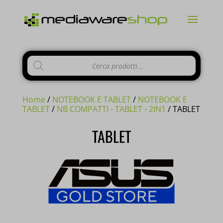
Products
CHIUDI
search
Home
/
NOTEBOOK E TABLET
/
NOTEBOOK E
TABLET
/
NB COMPATTI - TABLET - 2IN1
/
TABLET
Si comunica ai gentili clienti che il
TABLET
negozio è chiuso per ferie
dal 10 al
23 Agosto e tutti gli
ordini
pervenuti
in questi giorni verranno
evasi a
partire dal 24 Agosto
.