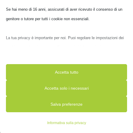
Se hai meno di 16 anni, assicurati di aver ricevuto il consenso di un
genitore o tutore per tutti i cookie non essenziali.
La tua privacy è importante per noi. Puoi regolare le impostazioni dei
cookie in qualsiasi momento. Per maggiori informazioni su come
APPLE IPAD A16 11′ 128GB
APPLE IPAD MINI 8.3′ WIFI
WIFI SILVER
256GB SP.GREY
utilizziamo i dati, leggi la nostra politica sulla privacy. Puoi
MD3Y4TY//A
MXNA3TY//A
modificare le tue preferenze in qualsiasi momento facendo clic sul
€
509,00
€
819,00
IVA inclusa
IVA inclusa
Accetta tutto
pulsante delle impostazioni qui sotto.
Disponibile
Non disponibile
Accetta solo i necessari
Nota che, se scegli di disabilitare alcuni tipi di cookie, questo
Salva preferenze
potrebbe influire sulla tua esperienza del sito e sui servizi che
possiamo offrire.
Informativa sulla privacy
Essenziali