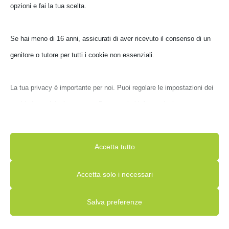
Prezzo
Prezzo
Filtra
opzioni e fai la tua scelta.
Min
Max
Prezzo:
€ 1.340
—
€ 3.300
Se hai meno di 16 anni, assicurati di aver ricevuto il consenso di un
genitore o tutore per tutti i cookie non essenziali.
La tua privacy è importante per noi. Puoi regolare le impostazioni dei
cookie in qualsiasi momento. Per maggiori informazioni su come
utilizziamo i dati, leggi la nostra politica sulla privacy. Puoi modificare
le tue preferenze in qualsiasi momento facendo clic sul pulsante delle
Accetta tutto
impostazioni qui sotto.
Accetta solo i necessari
Le Nostre Marche
Nota che, se scegli di disabilitare alcuni tipi di cookie, questo
AMD
APPLE
ASUS
ASUS COMPONENTS
Salva preferenze
potrebbe influire sulla tua esperienza del sito e sui servizi che
possiamo offrire.
BE QUIET!
BOMBATA
BROTHER
CANON