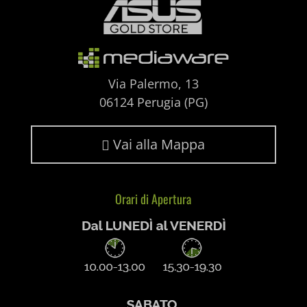
wp_woocommerce_session_*
_gd*
wp-settings-*
amp_*
Via Palermo, 13
wp-settings-time-*
06124 Perugia (PG)
appval
mhcookie
entval
Vai alla Mappa

et-editing-post-*
et-recommend-sync-post-*
Orari di Apertura
et-saved-post*
et-saving-post-*
ext_name
i18next