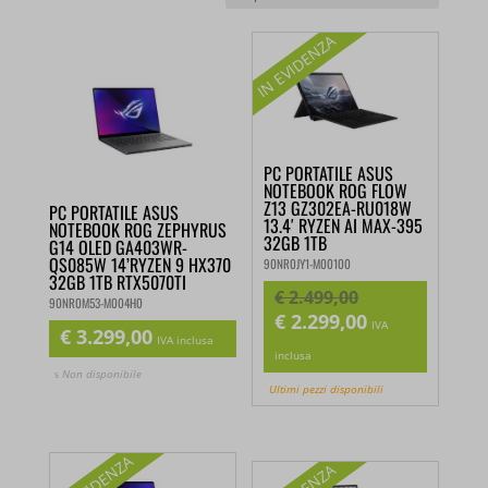
PC PORTATILE ASUS
NOTEBOOK ROG FLOW
PC PORTATILE ASUS
Z13 GZ302EA-RU018W
NOTEBOOK ROG ZEPHYRUS
13.4′ RYZEN AI MAX-
G14 OLED GA403WR-
395 32GB 1TB
QS085W 14’RYZEN 9
90NR0JY1-M00100
HX370 32GB 1TB
RTX5070TI
€
2.499,00
90NR0M53-M004H0
€
2.299,00
Il
Il
IVA
€
3.299,00
prezzo
prezzo
IVA inclusa
inclusa
originale
attuale
Non disponibile
Ultimi pezzi disponibili
era:
è:
€ 2.499,00.
€ 2.299,00.