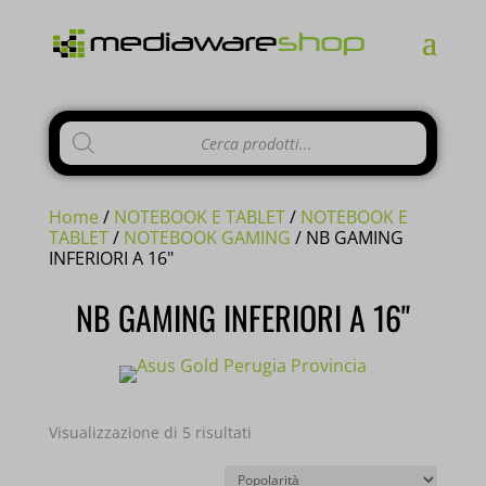
Products
search
Home
/
NOTEBOOK E TABLET
/
NOTEBOOK E
TABLET
/
NOTEBOOK GAMING
/ NB GAMING
INFERIORI A 16"
Si comunica ai gentili clienti che il
NB GAMING INFERIORI A 16"
negozio è chiuso per ferie
dal 10 al
23 Agosto e tutti gli
ordini
pervenuti
in questi giorni verranno
evasi a
Popolarità
Visualizzazione di 5 risultati
partire dal 24 Agosto
.