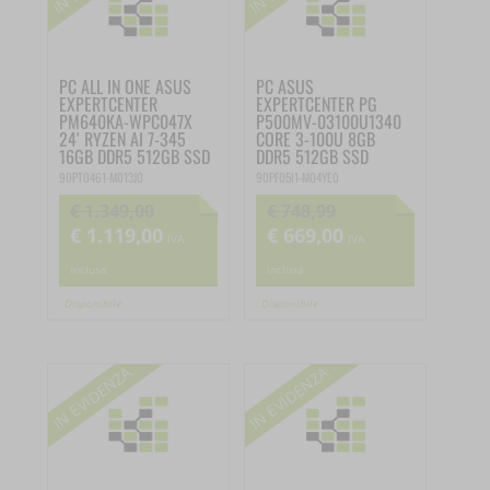
PC ALL IN ONE ASUS
PC ASUS
EXPERTCENTER
EXPERTCENTER PG
PM640KA-WPC047X
P500MV-03100U1340
24′ RYZEN AI 7-345
CORE 3-100U 8GB
16GB DDR5 512GB SSD
DDR5 512GB SSD
90PT0461-M013J0
90PF05I1-M04YE0
€
1.349,00
€
748,99
€
1.119,00
€
669,00
Il
Il
Il
Il
IVA
IVA
prezzo
prezzo
prezzo
prezzo
inclusa
inclusa
originale
attuale
originale
attuale
Disponibile
Disponibile
era:
è:
era:
è:
€ 1.349,00.
€ 1.119,00.
€ 748,99.
€ 669,00.