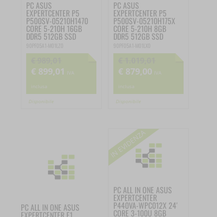
PC ASUS
PC ASUS
EXPERTCENTER P5
EXPERTCENTER P5
P500SV-05210H1470
P500SV-05210H175X
CORE 5-210H 16GB
CORE 5-210H 8GB
DDR5 512GB SSD
DDR5 512GB SSD
90PF05A1-M01LZ0
90PF05A1-M01LX0
€
989,01
€
1.019,01
€
899,01
€
879,00
Il
Il
Il
Il
IVA
IVA
prezzo
prezzo
prezzo
prezzo
inclusa
inclusa
originale
attuale
originale
attuale
Disponibile
Disponibile
era:
è:
era:
è:
€ 989,01.
€ 899,01.
€ 1.019,01.
€ 879,00.
PC ALL IN ONE ASUS
EXPERTCENTER
P440VA-WPC012X 24′
PC ALL IN ONE ASUS
CORE 3-100U 8GB
EXPERTCENTER E1