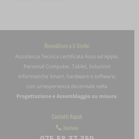
ext_name
i18next
litespeed_qc_hide_banner
Rivenditore a 5 Stelle!
mjx.menu
Assistenza Tecnica certificata Asus ed Apple,
notified-Notify_Cat_None
Personal Computer, Tablet, Soluzioni
Informatiche Smart, hardware e software,
perf_*
con un’esperienza decennale nella
pum-*
Progettazione e Assemblaggio su misura
.
SL_GWPT_Show_Hide_tmp
Contatti Rapidi
SL_wptGlobTipTmp
Telefono

SLO_G_WPT_TO
075 58 37 359