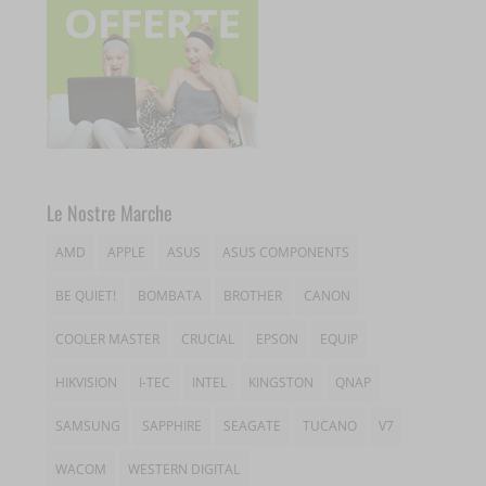
sbjs_udata
__ivc
wordpress_logged_in_*
tk_*r
__wpkreporterwid_
wordpress_test_cookie
tk_ai
_dd_s
wp_woocommerce_session_*
_gd*
wp-settings-*
amp_*
Le Nostre Marche
wp-settings-time-*
appval
AMD
APPLE
ASUS
ASUS COMPONENTS
mhcookie
entval
BE QUIET!
BOMBATA
BROTHER
CANON
et-editing-post-*
COOLER MASTER
CRUCIAL
EPSON
EQUIP
et-recommend-sync-post-*
HIKVISION
I-TEC
INTEL
KINGSTON
QNAP
SAMSUNG
SAPPHIRE
SEAGATE
TUCANO
V7
et-saved-post*
WACOM
WESTERN DIGITAL
et-saving-post-*