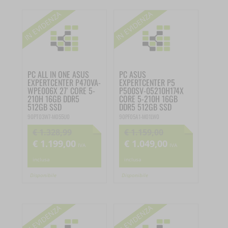
€ 919,00.
€ 808,99.
PC ALL IN ONE ASUS
PC ASUS
EXPERTCENTER P470VA-
EXPERTCENTER P5
WPE006X 27′ CORE 5-
P500SV-05210H174X
210H 16GB DDR5
CORE 5-210H 16GB
512GB SSD
DDR5 512GB SSD
90PT03W7-M055U0
90PF05A1-M01LW0
€
1.328,99
€
1.159,00
€
1.199,00
€
1.049,00
Il
Il
Il
Il
IVA
IVA
prezzo
prezzo
prezzo
prezzo
inclusa
inclusa
originale
attuale
originale
attuale
Disponibile
Disponibile
era:
è:
era:
è:
€ 1.328,99.
€ 1.199,00.
€ 1.159,00.
€ 1.049,00.