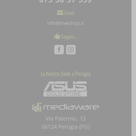
SLO_GWPT_Show_Hide_tmp
Email

SLO_wptGlobTipTmp
info@mwshop.it
ssm_au_c
Seguici…

uaval
Facebook
Instagram
wpc*
La Nostra Sede a Perugia
Mediaware
Via Palermo, 13
06124 Perugia (PG)