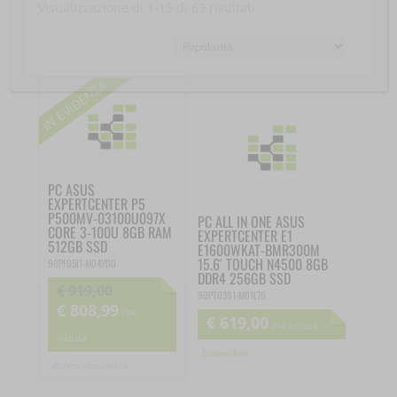
Popolarità
Visualizzazione di 1-15 di 69 risultati
PC ASUS
EXPERTCENTER P5
P500MV-03100U097X
PC ALL IN ONE ASUS
CORE 3-100U 8GB RAM
EXPERTCENTER E1
512GB SSD
E1600WKAT-BMR300M
15.6′ TOUCH N4500 8GB
90PF05I1-M04YD0
DDR4 256GB SSD
€
919,00
90PT0391-M01L70
€
808,99
Il
Il
IVA
€
619,00
IVA inclusa
prezzo
prezzo
inclusa
Disponibile
originale
attuale
Non disponibile
era:
è: