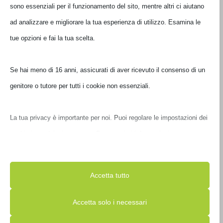
€
1.149,00
sono essenziali per il funzionamento del sito, mentre altri ci aiutano
€
778,99
Il
Il
€
939,00
IVA
Il
Il
IVA
prezzo
prezzo
ad analizzare e migliorare la tua esperienza di utilizzo. Esamina le
inclusa
prezzo
prezzo
inclusa
originale
attuale
tue opzioni e fai la tua scelta.
originale
attuale
Disponibile
Disponibile
era:
è:
era:
è:
€ 834,00.
€ 778,99.
€ 1.149,00.
€ 939,00.
Se hai meno di 16 anni, assicurati di aver ricevuto il consenso di un
genitore o tutore per tutti i cookie non essenziali.
La tua privacy è importante per noi. Puoi regolare le impostazioni
PC ASUS
PC ASUS
dei cookie in qualsiasi momento. Per maggiori informazioni su
EXPERTCENTER B7
EXPERTCENTER P500
B700SFES-005235006X
P500MV-05210H279X
come utilizziamo i dati, leggi la nostra politica sulla privacy. Puoi
ULTRA 5-235 16GB
CORE 5-210H 16GB
DDR5 512GB SSD
DDR5 512GB SSD
modificare le tue preferenze in qualsiasi momento facendo clic sul
Accetta tutto
90PF05E1-M013X0
90PF05I1-M04YA0
pulsante delle impostazioni qui sotto.
€
1.369,00
€
1.139,00
€
1.049,00
€
1.059,00
Accetta solo i necessari
Il
Il
Il
Il
IVA
IVA
Nota che, se scegli di disabilitare alcuni tipi di cookie, questo
prezzo
prezzo
prezzo
prezzo
inclusa
inclusa