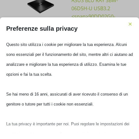
×
MASTERIZZATORE ASUS
MASTERIZZATORE ASUS
Preferenze sulla privacy
ZENDRIVE U9M USB-C
BLU RAY SBW-06D5H-U
BLACK
USB3.2
90DD02A0-M29000
90DD02G0-M29000
Questo sito utilizza i cookie per migliorare la tua esperienza. Alcuni
€
49,00
€
159,00
IVA inclusa
IVA inclusa
sono essenziali per il funzionamento del sito, mentre altri ci aiutano ad
Non disponibile
Non disponibile
analizzare e migliorare la tua esperienza di utilizzo. Esamina le tue
opzioni e fai la tua scelta.
Se hai meno di 16 anni, assicurati di aver ricevuto il consenso di un
genitore o tutore per tutti i cookie non essenziali.
Filtra per prezzo
La tua privacy è importante per noi. Puoi regolare le impostazioni dei
cookie in qualsiasi momento. Per maggiori informazioni su come
Prezzo
Prezzo