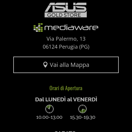
et-recommend-sync-post-*
et-saved-post*
et-saving-post-*
Via Palermo, 13
06124 Perugia (PG)
ext_name
i18next
Vai alla Mappa

litespeed_qc_hide_banner
Orari di Apertura
mjx.menu
notified-Notify_Cat_None
perf_*
pum-*
SL_GWPT_Show_Hide_tmp