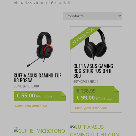
Popolarità
Visualizzazione di 6 risultati
CUFFIA ASUS GAMING
ROG STRIX FUSION II
CUFFIA ASUS GAMING TUF
300
H3 ROSSA
90YH02X3-B2UA00
90YH02AR-B1UA00
€
138,99
€
55,00
€
99,00
IVA inclusa
Il
Il
IVA inclusa
prezzo
prezzo
Ultimi pezzi disponibili
Ultimi pezzi disponibili
originale
attuale
era:
è:
€ 138,99.
€ 99,00.