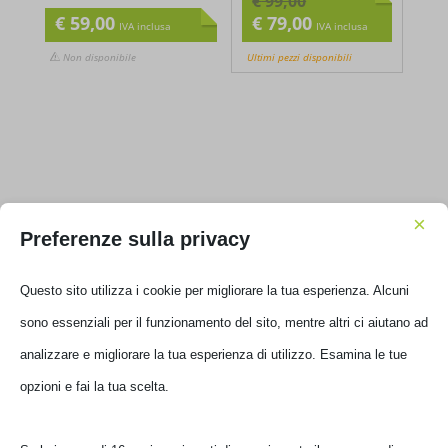
€
79,00
€
59,00
Il
Il
IVA inclusa
IVA inclusa
prezzo
prezzo
Ultimi pezzi disponibili
Non disponibile
originale
attuale
era:
è:
€ 99,00.
€ 79,00.
×
Preferenze sulla privacy
Filtra per prezzo
Questo sito utilizza i cookie per migliorare la tua esperienza. Alcuni
Prezzo
Prezzo
Filtra
sono essenziali per il funzionamento del sito, mentre altri ci aiutano
Min
Max
Prezzo:
€ 10
—
€ 100
ad analizzare e migliorare la tua esperienza di utilizzo. Esamina le tue
opzioni e fai la tua scelta.