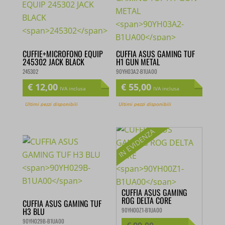
CUFFIE+MICROFONO EQUIP
CUFFIA ASUS GAMING TUF
245302 JACK BLACK
H1 GUN METAL
245302
90YH03A2-B1UA00
€
12,00
€
55,00
IVA inclusa
IVA inclusa
Ultimi pezzi disponibili
Ultimi pezzi disponibili
CUFFIA ASUS GAMING
ROG DELTA CORE
CUFFIA ASUS GAMING TUF
H3 BLU
90YH00Z1-B1UA00
90YH029B-B1UA00
€
99,00