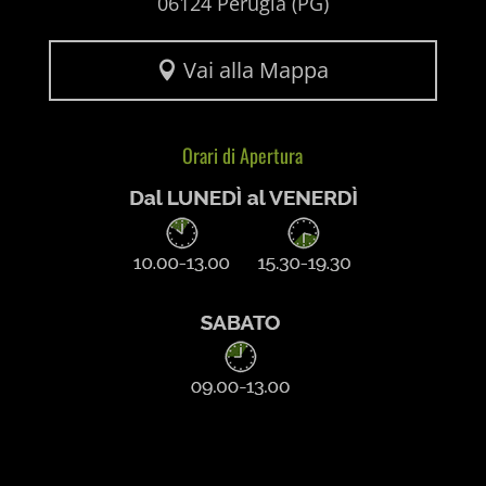
amp_*
Vai alla Mappa

wp-settings-time-*
appval
mhcookie
entval
Orari di Apertura
et-editing-post-*
et-recommend-sync-post-*
et-saved-post*
et-saving-post-*
ext_name
i18next
litespeed_qc_hide_banner
mjx.menu