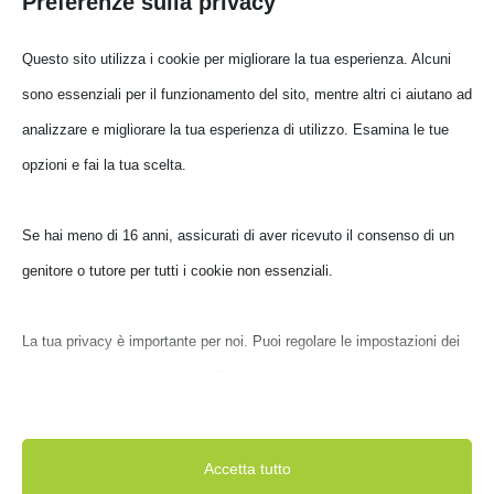
Preferenze sulla privacy
Prezzo
Prezzo
Filtra
Min
Max
Prezzo:
€ 20
—
€ 60
Questo sito utilizza i cookie per migliorare la tua esperienza. Alcuni
sono essenziali per il funzionamento del sito, mentre altri ci aiutano ad
analizzare e migliorare la tua esperienza di utilizzo. Esamina le tue
opzioni e fai la tua scelta.
Se hai meno di 16 anni, assicurati di aver ricevuto il consenso di un
genitore o tutore per tutti i cookie non essenziali.
La tua privacy è importante per noi. Puoi regolare le impostazioni dei
cookie in qualsiasi momento. Per maggiori informazioni su come
Le Nostre Marche
utilizziamo i dati, leggi la nostra politica sulla privacy. Puoi modificare
AMD
APPLE
ASUS
ASUS COMPONENTS
le tue preferenze in qualsiasi momento facendo clic sul pulsante delle
Accetta tutto
BE QUIET!
BOMBATA
BROTHER
CANON
impostazioni qui sotto.