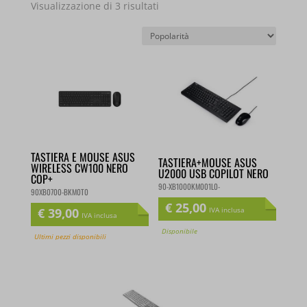
Popolarità
Visualizzazione di 3 risultati
TASTIERA E MOUSE ASUS
TASTIERA+MOUSE ASUS
WIRELESS CW100 NERO
U2000 USB COPILOT NERO
COP+
90-XB1000KM001L0-
90XB0700-BKM0T0
€
25,00
€
39,00
IVA inclusa
IVA inclusa
Disponibile
Ultimi pezzi disponibili