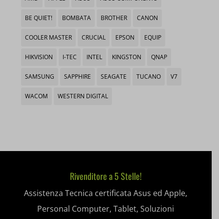
wfwaf-authcookie*
sbjs_migrations
_gcl_aw
BE QUIET!
BOMBATA
BROTHER
CANON
woocommerce_cart_hash
sbjs_session
_gcl_gs
__itrace_wid
COOLER MASTER
CRUCIAL
EPSON
EQUIP
woocommerce_items_in_cart
sbjs_udata
__ivc
HIKVISION
I-TEC
INTEL
KINGSTON
QNAP
wordpress_logged_in_*
tk_*r
__wpkreporterwid_
SAMSUNG
SAPPHIRE
SEAGATE
TUCANO
V7
wordpress_test_cookie
tk_ai
_dd_s
WACOM
WESTERN DIGITAL
wp_woocommerce_session_*
_gd*
wp-settings-*
amp_*
wp-settings-time-*
appval
mhcookie
Rivenditore a 5 Stelle!
entval
Assistenza Tecnica certificata Asus ed Apple,
et-editing-post-*
Personal Computer, Tablet, Soluzioni
et-recommend-sync-post-*