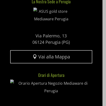
La Nostra Sede a Perugia
Mediaware
SL_wptGlobTipTmp
SLO_G_WPT_TO
SLO_GWPT_Show_Hide_tmp
Via Palermo, 13
SLO_wptGlobTipTmp
06124 Perugia (PG)
ssm_au_c
Vai alla Mappa
uaval

wpc*
Orari di Apertura