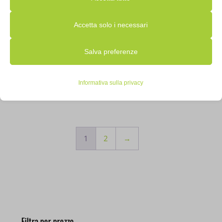
pulsante delle impostazioni qui sotto.
Accetta solo i necessari
Nota che, se scegli di disabilitare alcuni tipi di cookie, questo
TASTIERA GAMING ASUS
ROG STRIX FLARE II
Salva preferenze
potrebbe influire sulla tua esperienza del sito e sui servizi che
ANIMATE
90MP02E6-BKIA00
possiamo offrire.
€
198,99
IVA inclusa
Informativa sulla privacy
Non disponibile
Essenziali
I cookie e i servizi essenziali abilitano le funzioni di base e sono
necessari per il corretto funzionamento del sito web. Questi
1
2
→
cookie e servizi non richiedono il consenso dell'utente secondo il
GDPR.
Mostra dettagli
Analitici
__ssid
I cookie di statistica raccolgono informazioni sull'utilizzo,
Filtra per prezzo