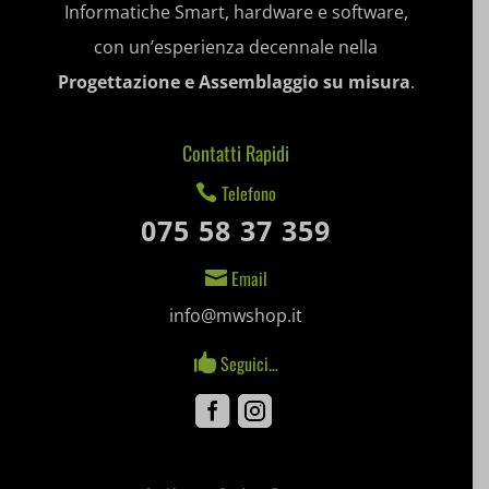
Informatiche Smart, hardware e software,
et-saved-post*
con un’esperienza decennale nella
Progettazione e Assemblaggio su misura
.
et-saving-post-*
ext_name
Contatti Rapidi
i18next
Telefono

075 58 37 359
litespeed_qc_hide_banner
Email

mjx.menu
info@mwshop.it
notified-Notify_Cat_None
Seguici…

perf_*
Facebook
Instagram
pum-*
SL_GWPT_Show_Hide_tmp