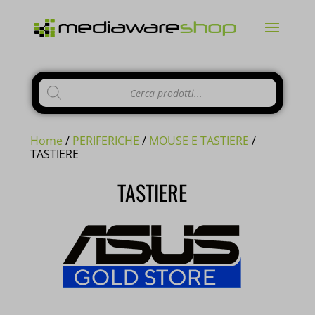
Products
CHIUDI
search
Home
/
PERIFERICHE
/
MOUSE E TASTIERE
/
TASTIERE
TASTIERE
Si comunica ai gentili clienti che il
negozio è chiuso per ferie
dal 10 al
23 Agosto e tutti gli
ordini
pervenuti
in questi giorni verranno
evasi a
partire dal 24 Agosto
.