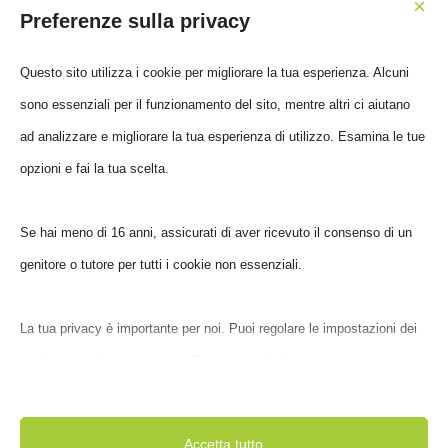
×
Preferenze sulla privacy
Questo sito utilizza i cookie per migliorare la tua esperienza. Alcuni
sono essenziali per il funzionamento del sito, mentre altri ci aiutano
ad analizzare e migliorare la tua esperienza di utilizzo. Esamina le
TASTIERA GAMING
ASUS ROG X807 STRIX
tue opzioni e fai la tua scelta.
SCOPE RX TKL WL
D/RD/IT
TASTIERA GAMING ASUS
ROG AZOTH M701
90MP02J0-BKIA00
Se hai meno di 16 anni, assicurati di aver ricevuto il consenso di un
90MP0316-BKIA00
€
189,00
genitore o tutore per tutti i cookie non essenziali.
€
329,00
€
129,00
Il
Il
IVA inclusa
IVA
prezzo
prezzo
inclusa
Non disponibile
originale
attuale
La tua privacy è importante per noi. Puoi regolare le impostazioni
Ultimi pezzi disponibili
era:
è:
dei cookie in qualsiasi momento. Per maggiori informazioni su
€ 189,00.
€ 129,00.
come utilizziamo i dati, leggi la nostra politica sulla privacy. Puoi
modificare le tue preferenze in qualsiasi momento facendo clic sul
Accetta tutto