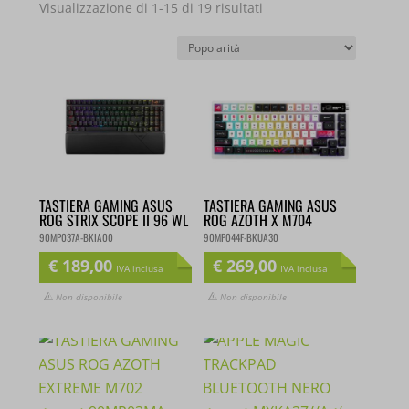
Popolarità
Visualizzazione di 1-15 di 19 risultati
TASTIERA GAMING ASUS
TASTIERA GAMING ASUS
ROG STRIX SCOPE II 96 WL
ROG AZOTH X M704
90MP037A-BKIA00
90MP044F-BKUA30
€
189,00
€
269,00
IVA inclusa
IVA inclusa
Non disponibile
Non disponibile