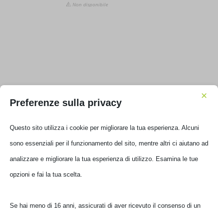
Non disponibile
×
Filtra per prezzo
Preferenze sulla privacy
Prezzo
Prezzo
Questo sito utilizza i cookie per migliorare la tua esperienza. Alcuni
Filtra
Min
Max
sono essenziali per il funzionamento del sito, mentre altri ci aiutano ad
Prezzo:
€ 40
—
€ 170
analizzare e migliorare la tua esperienza di utilizzo. Esamina le tue
opzioni e fai la tua scelta.
Se hai meno di 16 anni, assicurati di aver ricevuto il consenso di un