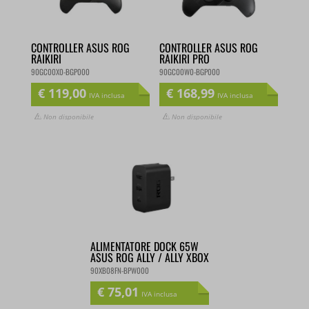
CONTROLLER ASUS ROG
CONTROLLER ASUS ROG
RAIKIRI
RAIKIRI PRO
90GC00X0-BGP000
90GC00W0-BGP000
€
119,00
€
168,99
IVA inclusa
IVA inclusa
Non disponibile
Non disponibile
ALIMENTATORE DOCK 65W
ASUS ROG ALLY / ALLY XBOX
90XB08FN-BPW000
€
75,01
IVA inclusa