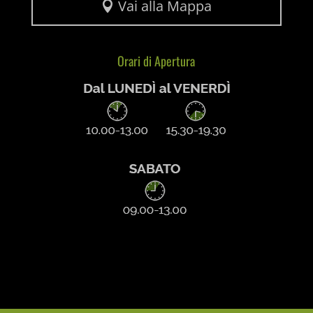
Vai alla Mappa

mhcookie
entval
et-editing-post-*
Orari di Apertura
et-recommend-sync-post-*
et-saved-post*
et-saving-post-*
ext_name
i18next
litespeed_qc_hide_banner
mjx.menu
notified-Notify_Cat_None