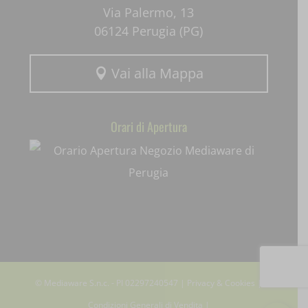
Via Palermo, 13
06124 Perugia (PG)
Vai alla Mappa

Orari di Apertura
© Mediaware S.n.c. - PI 02297240547 |
Privacy & Cookies
|
Condizioni Generali di Vendita
|