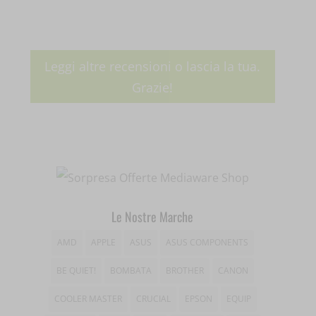
woocommerce_items_in_cart
sbjs_udata
__ivc
wordpress_logged_in_*
tk_*r
__wpkreporterwid_
Leggi altre recensioni o lascia la tua.
wordpress_test_cookie
tk_ai
Grazie!
_dd_s
wp_woocommerce_session_*
_gd*
wp-settings-*
amp_*
wp-settings-time-*
appval
mhcookie
entval
Le Nostre Marche
et-editing-post-*
AMD
APPLE
ASUS
ASUS COMPONENTS
et-recommend-sync-post-*
BE QUIET!
BOMBATA
BROTHER
CANON
et-saved-post*
COOLER MASTER
CRUCIAL
EPSON
EQUIP