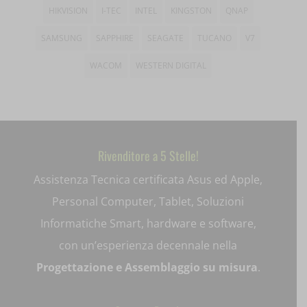
HIKVISION
I-TEC
INTEL
KINGSTON
QNAP
et-saving-post-*
SAMSUNG
SAPPHIRE
SEAGATE
TUCANO
V7
ext_name
WACOM
WESTERN DIGITAL
i18next
litespeed_qc_hide_banner
mjx.menu
Rivenditore a 5 Stelle!
notified-Notify_Cat_None
Assistenza Tecnica certificata Asus ed Apple,
perf_*
Personal Computer, Tablet, Soluzioni
pum-*
Informatiche Smart, hardware e software,
con un’esperienza decennale nella
SL_GWPT_Show_Hide_tmp
Progettazione e Assemblaggio su misura
.
SL_wptGlobTipTmp
SLO_G_WPT_TO