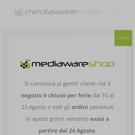
Products
CHIUDI
search
Home
/
CONSOLE E
VIDEOGIOCHI
/
CONSOLE
/
ASUS
ROG
/
ACCESSORI ASUS ROG ALLY
/ CUSTODIA
TRAVEL CASE PER ASUS ROG ALLY 90NV00D0-
Si comunica ai gentili clienti che il
B10000
negozio è chiuso per ferie
dal 10 al
23 Agosto e tutti gli
ordini
pervenuti
in questi giorni verranno
evasi a
partire dal 24 Agosto
.