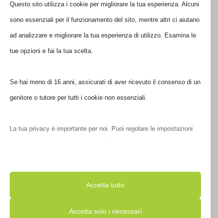
Questo sito utilizza i cookie per migliorare la tua esperienza. Alcuni
sono essenziali per il funzionamento del sito, mentre altri ci aiutano
ad analizzare e migliorare la tua esperienza di utilizzo. Esamina le
tue opzioni e fai la tua scelta.
MASTERIZZATORE ASUS ZENDRIVE U9M USB-C GOLD
90DD02A5-M29000
Se hai meno di 16 anni, assicurati di aver ricevuto il consenso di un
genitore o tutore per tutti i cookie non essenziali.
€
49,00
IVA inclusa
Non disponibile
La tua privacy è importante per noi. Puoi regolare le impostazioni
dei cookie in qualsiasi momento. Per maggiori informazioni su
come utilizziamo i dati, leggi la nostra politica sulla privacy. Puoi
modificare le tue preferenze in qualsiasi momento facendo clic sul
Accetta tutto
pulsante delle impostazioni qui sotto.
Accetta solo i necessari