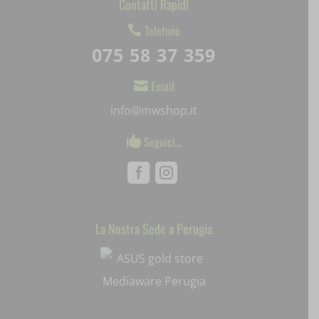
Contatti Rapidi
Telefono

SLO_GWPT_Show_Hide_tmp
075 58 37 359
SLO_wptGlobTipTmp
Email

ssm_au_c
info@mwshop.it
uaval
Seguici…

wpc*
Facebook
Instagram
La Nostra Sede a Perugia
Mediaware