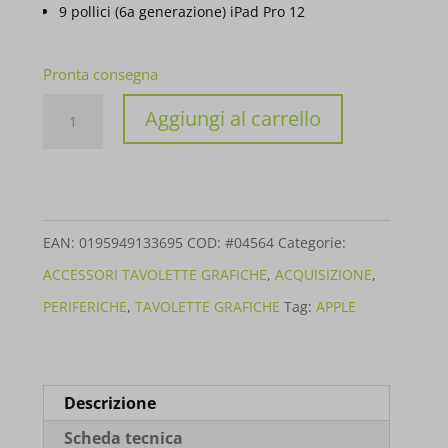
9 pollici (6a generazione) iPad Pro 12
Pronta consegna
APPLE
Aggiungi al carrello
PENCIL
PER
IPAD
USB-
EAN:
0195949133695
COD:
#04564
Categorie:
C
ACCESSORI TAVOLETTE GRAFICHE
,
ACQUISIZIONE
,
MUWA3ZM//A
PERIFERICHE
,
TAVOLETTE GRAFICHE
Tag:
APPLE
quantità
Descrizione
Scheda tecnica