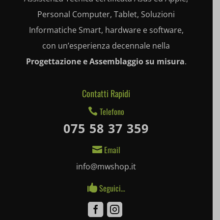
Personal Computer, Tablet, Soluzioni
mhcookie
entval
Informatiche Smart, hardware e software,
et-editing-post-*
con un’esperienza decennale nella
Progettazione e Assemblaggio su misura
.
et-recommend-sync-post-*
et-saved-post*
Contatti Rapidi
et-saving-post-*
Telefono

075 58 37 359
ext_name
Email

i18next
info@mwshop.it
litespeed_qc_hide_banner
Seguici…

mjx.menu
Facebook
Instagram
notified-Notify_Cat_None