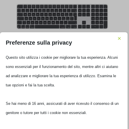
×
Preferenze sulla privacy
TASTIERA APPLE MAGIC KEYBOARD TOUCH+NUM BLACK
Questo sito utilizza i cookie per migliorare la tua esperienza. Alcuni
MXK83T//A
sono essenziali per il funzionamento del sito, mentre altri ci aiutano
€
228,99
ad analizzare e migliorare la tua esperienza di utilizzo. Esamina le
IVA inclusa
Disponibile
tue opzioni e fai la tua scelta.
Se hai meno di 16 anni, assicurati di aver ricevuto il consenso di un
genitore o tutore per tutti i cookie non essenziali.