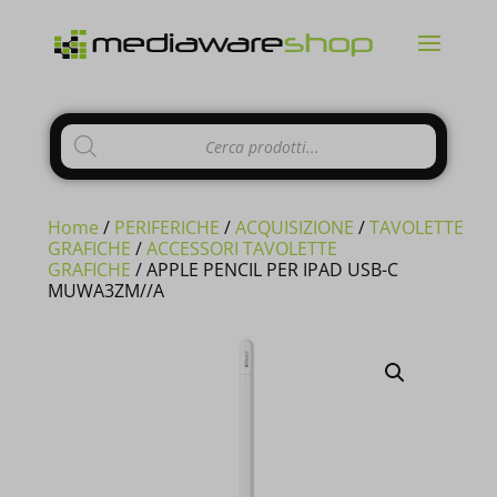
Products
CHIUDI
search
Home
/
PERIFERICHE
/
ACQUISIZIONE
/
TAVOLETTE
GRAFICHE
/
ACCESSORI TAVOLETTE
GRAFICHE
/ APPLE PENCIL PER IPAD USB-C
MUWA3ZM//A
Si comunica ai gentili clienti che il
negozio è chiuso per ferie
dal 10 al
23 Agosto e tutti gli
ordini
pervenuti
in questi giorni verranno
evasi a
partire dal 24 Agosto
.