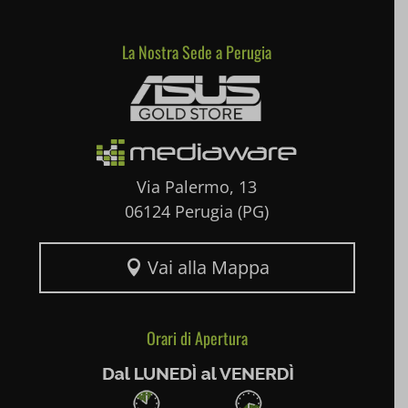
perf_*
La Nostra Sede a Perugia
Mediaware
pum-*
SL_GWPT_Show_Hide_tmp
SL_wptGlobTipTmp
SLO_G_WPT_TO
Via Palermo, 13
06124 Perugia (PG)
SLO_GWPT_Show_Hide_tmp
SLO_wptGlobTipTmp
Vai alla Mappa

ssm_au_c
Orari di Apertura
uaval
wpc*