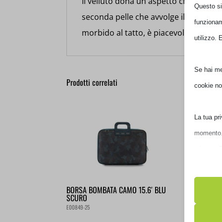
Il velluto dona un aspetto chic e sof
Questo sit
seconda pelle che avvolge il laptop. Il v
funzioname
morbido al tatto, è piacevole da tocc
utilizzo. 
Se hai men
Prodotti correlati
cookie no
La tua pri
momento. P
privacy. 
impostazio
BORSA BOMBATA CAMO 15.6′ BLU
BORS
SCURO
13′ B
Nota che, 
E00849-25
E00361
esperienza