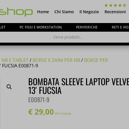
Home
Chi Siamo
Il Negozio
Recensioni
LET
PC FISSI E WORKSTATION
PERIFERICHE
RETI E V
 NB E TABLET
/
BORSE E ZAINI PER NB
/
BORSE PER
 FUCSIA E00871-9
ca ai gentili clienti che il
negozio è chiuso per ferie
BOMBATA SLEEVE LAPTOP VELVE
o e tutti gli
ordini
pervenuti in questi giorni verrann
13′ FUCSIA
partire dal 24 Agosto
.
E00871-9
€
29,00
IVA inclusa