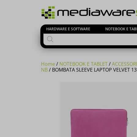
HARDWARE E SOFTWARE
NOTEBOOK E TAB
Products
search
Home
/
NOTEBOOK E TABLET
/
ACCESSORI
NB
/ BOMBATA SLEEVE LAPTOP VELVET 13′
Si comuni
23 Agost