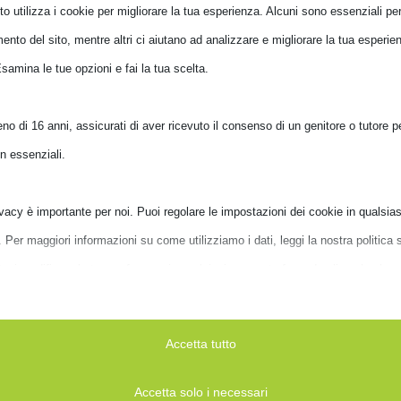
isticato a queste slevees, che si comportano come una
o utilizza i cookie per migliorare la tua esperienza. Alcuni sono essenziali per 
elluto si ritrova sia all’esterno che all’interno, caldo e
nto del sito, mentre altri ci aiutano ad analizzare e migliorare la tua esperien
are e protegge delicatamente il suo contenuto.
Esamina le tue opzioni e fai la tua scelta.
o di 16 anni, assicurati di aver ricevuto il consenso di un genitore o tutore per
n essenziali.
vacy è importante per noi. Puoi regolare le impostazioni dei cookie in qualsias
er maggiori informazioni su come utilizziamo i dati, leggi la nostra politica s
Puoi modificare le tue preferenze in qualsiasi momento facendo clic sul pulsan
ni qui sotto.
A BOMBATA CARTELLA CLASSIC
BORSA BOMBATA CARTELLA CLAS
Accetta tutto
LU PETROLIO
15.6′ BLU PETROL
se scegli di disabilitare alcuni tipi di cookie, questo potrebbe influire sulla tua
-25
E00332-25
 del sito e sui servizi che possiamo offrire.
Accetta solo i necessari