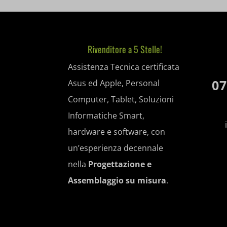
et-edito
mp_*_m
et-pb-re
Altri s
sbjs_cu
_fbc
Questa 
Rivenditore a 5 Stelle!
ISCHE
sbjs_cu
_fbp
categor
Assistenza Tecnica certificata
nspatok
sbjs_fir
07
Asus ed Apple, Personal
_gcl_au
PHPSE
Computer, Tablet, Soluzioni
sbjs_fir
_gcl_aw
__itrac
session
Informatiche Smart,
sbjs_mi
_gcl_gs
hardware e software, con
__ivc
wfwaf-a
sbjs_se
un’esperienza decennale
__wpkre
woocom
nella
Progettazione e
sbjs_ud
_dd_s
woocom
Assemblaggio su misura
.
tk_*r
_gd*
wordpre
tk_ai
amp_*
wordpre