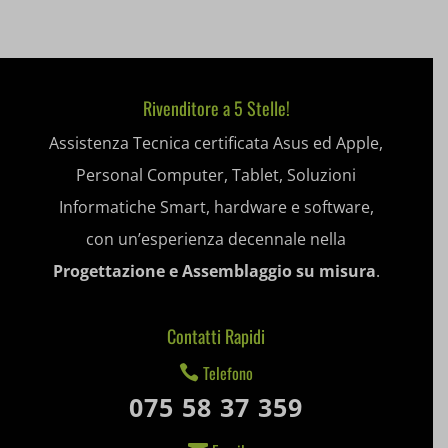
mhcookie
entval
et-editing-post-*
Rivenditore a 5 Stelle!
et-recommend-sync-post-*
Assistenza Tecnica certificata Asus ed Apple,
et-saved-post*
Personal Computer, Tablet, Soluzioni
et-saving-post-*
Informatiche Smart, hardware e software,
con un’esperienza decennale nella
ext_name
Progettazione e Assemblaggio su misura
.
i18next
litespeed_qc_hide_banner
Contatti Rapidi
mjx.menu
Telefono

075 58 37 359
notified-Notify_Cat_None
Email

perf_*