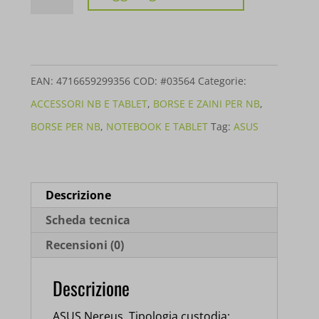
ASUS
NOTEBOOK
NEREUS
CARRY
EAN:
4716659299356
COD:
#03564
Categorie:
BAG
ACCESSORI NB E TABLET
,
BORSE E ZAINI PER NB
,
NERA
BORSE PER NB
,
NOTEBOOK E TABLET
Tag:
ASUS
15/16'
90-
XB4000BA00010-
Descrizione
quantità
Scheda tecnica
Recensioni (0)
Descrizione
ASUS Nereus. Tipologia custodia: