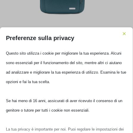
BORSA BOMBATA CARTELLA CLASSIC PLUS 15.6′ BLU
×
E00823-11
Preferenze sulla privacy
€
75,01
Questo sito utilizza i cookie per migliorare la tua esperienza. Alcuni
IVA inclusa
Non disponibile
sono essenziali per il funzionamento del sito, mentre altri ci aiutano
ad analizzare e migliorare la tua esperienza di utilizzo. Esamina le
tue opzioni e fai la tua scelta.
Se hai meno di 16 anni, assicurati di aver ricevuto il consenso di un
genitore o tutore per tutti i cookie non essenziali.
La tua privacy è importante per noi. Puoi regolare le impostazioni