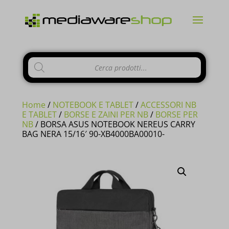
Products
CHIUDI
search
Home
/
NOTEBOOK E TABLET
/
ACCESSORI NB
E TABLET
/
BORSE E ZAINI PER NB
/
BORSE PER
NB
/ BORSA ASUS NOTEBOOK NEREUS CARRY
BAG NERA 15/16′ 90-XB4000BA00010-
Si comunica ai gentili clienti che il
negozio è chiuso per ferie
dal 10 al
23 Agosto e tutti gli
ordini
pervenuti
in questi giorni verranno
evasi a
partire dal 24 Agosto
.