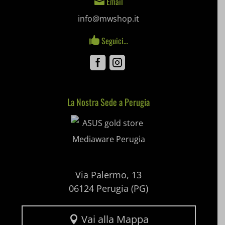
info@mwshop.it
pum-*
Seguici…

SL_GWPT_Show_Hide_tmp
Facebook
Instagram
SL_wptGlobTipTmp
SLO_G_WPT_TO
La Nostra Sede a Perugia
Mediaware
SLO_GWPT_Show_Hide_tmp
SLO_wptGlobTipTmp
ssm_au_c
Via Palermo, 13
uaval
06124 Perugia (PG)
wpc*
Vai alla Mappa
