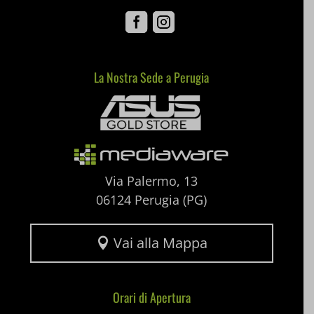
Facebook
Instagram
ext_name
i18next
La Nostra Sede a Perugia
Mediaware
litespeed_qc_hide_banner
mjx.menu
notified-Notify_Cat_None
Via Palermo, 13
perf_*
06124 Perugia (PG)
pum-*
SL_GWPT_Show_Hide_tmp
Vai alla Mappa

SL_wptGlobTipTmp
Orari di Apertura
SLO_G_WPT_TO