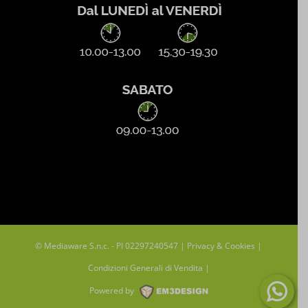
SLO_GWPT_Show_Hide_tmp
SLO_wptGlobTipTmp
ssm_au_c
uaval
wpc*
© Mediaware S.n.c. - PI 02297240547 |
Privacy & Cookies
|
Condizioni Generali di Vendita
|
Powered by