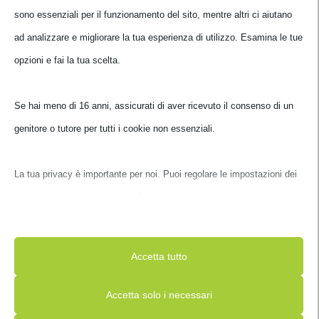
sono essenziali per il funzionamento del sito, mentre altri ci aiutano
ad analizzare e migliorare la tua esperienza di utilizzo. Esamina le
tue opzioni e fai la tua scelta.
Se hai meno di 16 anni, assicurati di aver ricevuto il consenso di un
genitore o tutore per tutti i cookie non essenziali.
BORSA BOMBATA CARTELLA CLASSIC 15.6′ CORALLO
E00332-37
La tua privacy è importante per noi. Puoi regolare le impostazioni
dei cookie in qualsiasi momento. Per maggiori informazioni su
€
49,00
IVA inclusa
come utilizziamo i dati, leggi la nostra politica sulla privacy. Puoi
Non disponibile
modificare le tue preferenze in qualsiasi momento facendo clic sul
Accetta tutto
pulsante delle impostazioni qui sotto.
Accetta solo i necessari
Nota che, se scegli di disabilitare alcuni tipi di cookie, questo