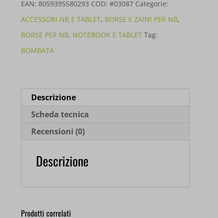
13'
EAN:
8059395580293
COD:
#03087
Categorie:
CORALLO
ACCESSORI NB E TABLET
,
BORSE E ZAINI PER NB
,
E00361-
BORSE PER NB
,
NOTEBOOK E TABLET
Tag:
37
BOMBATA
quantità
Descrizione
Scheda tecnica
Recensioni (0)
Descrizione
Prodotti correlati