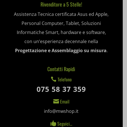
woocommerce_items_in_cart
sbjs_udata
Rivenditore a 5 Stelle!
__ivc
Assistenza Tecnica certificata Asus ed Apple,
wordpress_logged_in_*
tk_*r
__wpkreporterwid_
Personal Computer, Tablet, Soluzioni
wordpress_test_cookie
tk_ai
_dd_s
Informatiche Smart, hardware e software,
wp_woocommerce_session_*
con un’esperienza decennale nella
_gd*
Progettazione e Assemblaggio su misura
.
wp-settings-*
amp_*
wp-settings-time-*
appval
Contatti Rapidi
mhcookie
entval
Telefono

075 58 37 359
et-editing-post-*
Email

et-recommend-sync-post-*
info@mwshop.it
et-saved-post*
Seguici…

et-saving-post-*