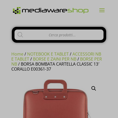
Products
CHIUDI
search
Home
/
NOTEBOOK E TABLET
/
ACCESSORI NB
E TABLET
/
BORSE E ZAINI PER NB
/
BORSE PER
NB
/ BORSA BOMBATA CARTELLA CLASSIC 13′
CORALLO E00361-37
Si comunica ai gentili clienti che il
negozio è chiuso per ferie
dal 10 al
23 Agosto e tutti gli
ordini
pervenuti
in questi giorni verranno
evasi a
partire dal 24 Agosto
.