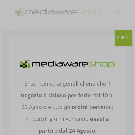
Products
CHIUDI
search
Home
/
HARDWARE E
SOFTWARE
/
COMPONENTI PER
PC
/
CABINET
/
CABINET PC
/ CASE ASUS MATX
AP201 PRIME MESH WHITE EDITION
Si comunica ai gentili clienti che il
90DC00G3-B39000
negozio è chiuso per ferie
dal 10 al
23 Agosto e tutti gli
ordini
pervenuti
in questi giorni verranno
evasi a
partire dal 24 Agosto
.