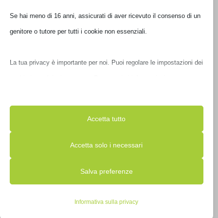
Se hai meno di 16 anni, assicurati di aver ricevuto il consenso di un
€
218,00
IVA inclusa
genitore o tutore per tutti i cookie non essenziali.
Disponibile
La tua privacy è importante per noi. Puoi regolare le impostazioni
dei cookie in qualsiasi momento. Per maggiori informazioni su
come utilizziamo i dati, leggi la nostra politica sulla privacy. Puoi
modificare le tue preferenze in qualsiasi momento facendo clic sul
Accetta tutto
pulsante delle impostazioni qui sotto.
Accetta solo i necessari
Nota che, se scegli di disabilitare alcuni tipi di cookie, questo
Salva preferenze
potrebbe influire sulla tua esperienza del sito e sui servizi che
RAM KINGSTON SODIMM DDR4 32GB 3200MHZ DR
possiamo offrire.
KVR32S22D8//32
Informativa sulla privacy
Essenziali