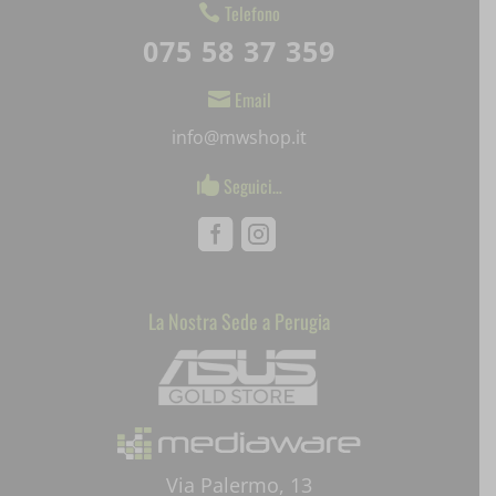
Telefono

litespeed_qc_hide_banner
075 58 37 359
mjx.menu
Email

notified-Notify_Cat_None
info@mwshop.it
perf_*
Seguici…

pum-*
Facebook
Instagram
SL_GWPT_Show_Hide_tmp
SL_wptGlobTipTmp
La Nostra Sede a Perugia
Mediaware
SLO_G_WPT_TO
SLO_GWPT_Show_Hide_tmp
SLO_wptGlobTipTmp
Via Palermo, 13
ssm_au_c