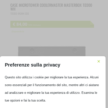
CASE MICROTOWER COOLERMASTER MASTERBOX TD300
WH
TD300-WGNN-S00
€
84,00
IVA inclusa
Disponibile
×
Preferenze sulla privacy
Questo sito utilizza i cookie per migliorare la tua esperienza. Alcuni
sono essenziali per il funzionamento del sito, mentre altri ci aiutano
ad analizzare e migliorare la tua esperienza di utilizzo. Esamina le
tue opzioni e fai la tua scelta.
SSD KINGSTON SA400 960GB SATA3 2.5′
SA400S37//960G