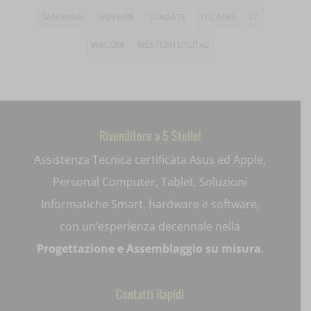
wp_woocommerce_session_*
SAMSUNG
SAPPHIRE
SEAGATE
TUCANO
V7
_gd*
wp-settings-*
WACOM
WESTERN DIGITAL
amp_*
wp-settings-time-*
appval
mhcookie
entval
Rivenditore a 5 Stelle!
et-editing-post-*
Assistenza Tecnica certificata Asus ed Apple,
et-recommend-sync-post-*
Personal Computer, Tablet, Soluzioni
et-saved-post*
Informatiche Smart, hardware e software,
con un’esperienza decennale nella
et-saving-post-*
Progettazione e Assemblaggio su misura
.
ext_name
i18next
Contatti Rapidi