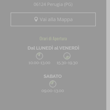
06124 Perugia (PG)
uaval
Vai alla Mappa

wpc*
Orari di Apertura