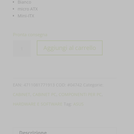
Bianco
micro ATX
Mini-ITX
Pronta consegna
CASE
Aggiungi al carrello
ASUS
MATX
AP201
PRIME
EAN:
4711081771913
COD:
#04742
Categorie:
MESH
CABINET
,
CABINET PC
,
COMPONENTI PER PC
,
WHITE
HARDWARE E SOFTWARE
Tag:
ASUS
EDITION
90DC00G3-
B39000
Descrizione