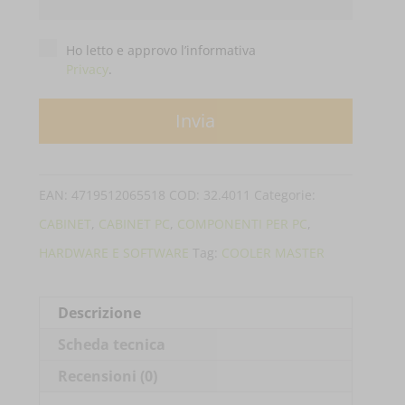
Privacy
*
Ho letto e approvo l’informativa
Privacy
.
EAN:
4719512065518
COD:
32.4011
Categorie:
CABINET
,
CABINET PC
,
COMPONENTI PER PC
,
HARDWARE E SOFTWARE
Tag:
COOLER MASTER
Descrizione
Scheda tecnica
Recensioni (0)