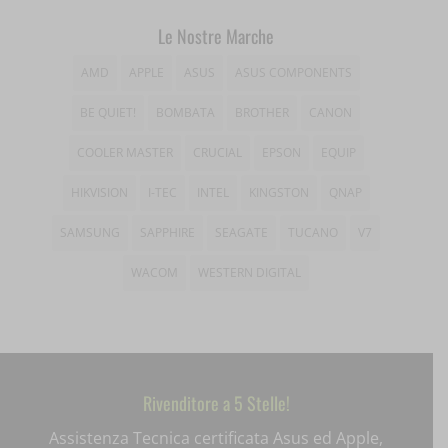
wp_woocommerce_session_*
_gd*
Le Nostre Marche
wp-settings-*
amp_*
AMD
APPLE
ASUS
ASUS COMPONENTS
wp-settings-time-*
BE QUIET!
BOMBATA
BROTHER
CANON
appval
mhcookie
COOLER MASTER
CRUCIAL
EPSON
EQUIP
entval
HIKVISION
I-TEC
INTEL
KINGSTON
QNAP
et-editing-post-*
SAMSUNG
SAPPHIRE
SEAGATE
TUCANO
V7
et-recommend-sync-post-*
WACOM
WESTERN DIGITAL
et-saved-post*
et-saving-post-*
ext_name
Rivenditore a 5 Stelle!
i18next
Assistenza Tecnica certificata Asus ed Apple,