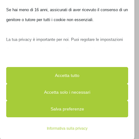
€
27,00
Se hai meno di 16 anni, assicurati di aver ricevuto il consenso di un
IVA inclusa
genitore o tutore per tutti i cookie non essenziali.
Disponibile
La tua privacy è importante per noi. Puoi regolare le impostazioni
dei cookie in qualsiasi momento. Per maggiori informazioni su
come utilizziamo i dati, leggi la nostra politica sulla privacy. Puoi
modificare le tue preferenze in qualsiasi momento facendo clic sul
Accetta tutto
pulsante delle impostazioni qui sotto.
Accetta solo i necessari
Nota che, se scegli di disabilitare alcuni tipi di cookie, questo
Salva preferenze
potrebbe influire sulla tua esperienza del sito e sui servizi che
VENTOLA CASE COOLER MASTER JETFLO 12CM LED
R4-JFDP-20PW-R1
possiamo offrire.
Informativa sulla privacy
€
15,99
IVA inclusa
Essenziali