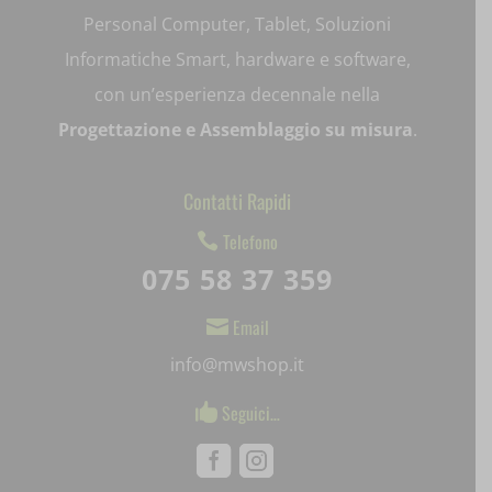
litespeed_qc_hide_banner
Personal Computer, Tablet, Soluzioni
Informatiche Smart, hardware e software,
mjx.menu
con un’esperienza decennale nella
notified-Notify_Cat_None
Progettazione e Assemblaggio su misura
.
perf_*
Contatti Rapidi
pum-*
Telefono

SL_GWPT_Show_Hide_tmp
075 58 37 359
SL_wptGlobTipTmp
Email

SLO_G_WPT_TO
info@mwshop.it
SLO_GWPT_Show_Hide_tmp
Seguici…

SLO_wptGlobTipTmp
Facebook
Instagram
ssm_au_c