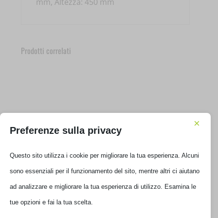
mm, Altezza: 450 mm
Prodotti correlati
×
Preferenze sulla privacy
Questo sito utilizza i cookie per migliorare la tua esperienza. Alcuni
sono essenziali per il funzionamento del sito, mentre altri ci aiutano
ad analizzare e migliorare la tua esperienza di utilizzo. Esamina le
VENTOLA CASE COOLER MASTER MOBIUS 120P ARGB
tue opzioni e fai la tua scelta.
MFZ-M2DN-24NP2-R1