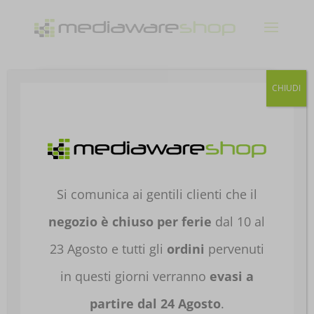
Products
CHIUDI
search
Home
/
HARDWARE E
SOFTWARE
/
COMPONENTI PER
PC
/
CABINET
/
CABINET PC
/ CASE ATX
COOLER MASTER MASTERBOX Q300P NERO
Si comunica ai gentili clienti che il
MCB-Q300P-KANN-S02
negozio è chiuso per ferie
dal 10 al
23 Agosto e tutti gli
ordini
pervenuti
in questi giorni verranno
evasi a
partire dal 24 Agosto
.