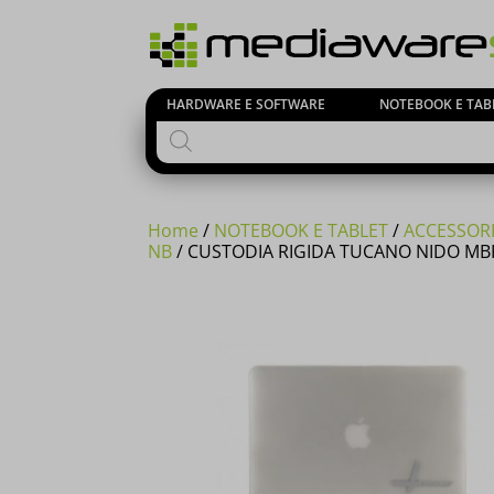
HARDWARE E SOFTWARE
NOTEBOOK E TAB
Products
search
Home
/
NOTEBOOK E TABLET
/
ACCESSORI
NB
/ CUSTODIA RIGIDA TUCANO NIDO MBP
Si comuni
23 Agost