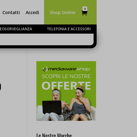
0
Contatti
Accedi
Shop Online

Elementi
IDEOSORVEGLIANZA
TELEFONIA E ACCESSORI
dal 10 al
o
evasi a
Le Nostre Marche