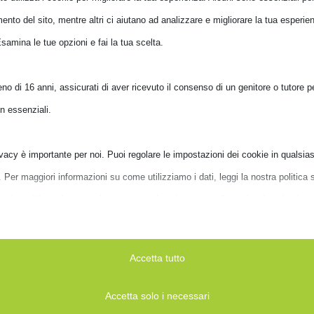
er, Capienza massima dimensioni dello schermo: 38,1 cm
nto del sito, mentre altri ci aiutano ad analizzare e migliorare la tua esperien
romatico, Colore del prodotto: Trasparente
Esamina le tue opzioni e fai la tua scelta.
o di 16 anni, assicurati di aver ricevuto il consenso di un genitore o tutore per
n essenziali.
vacy è importante per noi. Puoi regolare le impostazioni dei cookie in qualsias
er maggiori informazioni su come utilizziamo i dati, leggi la nostra politica s
Puoi modificare le tue preferenze in qualsiasi momento facendo clic sul pulsan
ni qui sotto.
D SKIN TUCANO VELVET 15′
BORSA TUCANO DARKOLOR SLIM
NERO
BAG 13’/14′ NERO
Accetta tutto
se scegli di disabilitare alcuni tipi di cookie, questo potrebbe influire sulla tua
P215-BK
BDA1314-BK
 del sito e sui servizi che possiamo offrire.
Accetta solo i necessari
4,00
€
42,00
IVA inclusa
IVA inclusa