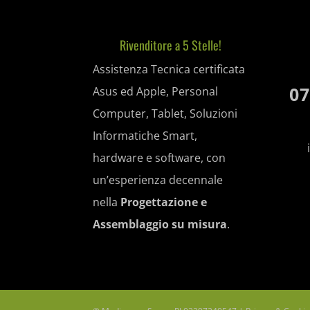
mp_*_m
et-pb-re
Altri s
sbjs_cu
Rivenditore a 5 Stelle!
_fbc
Questa 
ISCHE
sbjs_cu
Assistenza Tecnica certificata
_fbp
categor
nspatok
07
Asus ed Apple, Personal
sbjs_fir
_gcl_au
Computer, Tablet, Soluzioni
PHPSE
sbjs_fir
_gcl_aw
Informatiche Smart,
__itrac
session
sbjs_mi
hardware e software, con
_gcl_gs
__ivc
wfwaf-a
un’esperienza decennale
sbjs_se
nella
Progettazione e
__wpkre
woocom
sbjs_ud
Assemblaggio su misura
.
_dd_s
woocom
tk_*r
_gd*
wordpre
tk_ai
amp_*
wordpre
© Mediaware S.n.c. - PI 02297240547 |
Privacy & Cookie