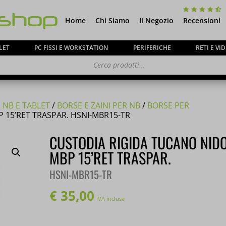
Home
Chi Siamo
Il Negozio
Recensioni
LET
PC FISSI E WORKSTATION
PERIFERICHE
RETI E V
 NB E TABLET
/
BORSE E ZAINI PER NB
/
BORSE PER
 15’RET TRASPAR. HSNI-MBR15-TR
ca ai gentili clienti che il
negozio è chiuso per ferie
CUSTODIA RIGIDA TUCANO NIDO
o e tutti gli
ordini
pervenuti in questi giorni verrann
MBP 15’RET TRASPAR.
partire dal 24 Agosto
.
HSNI-MBR15-TR
€
35,00
IVA inclusa