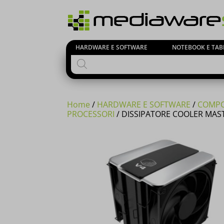
HARDWARE E SOFTWARE
NOTEBOOK E TAB
Products
search
Home
/
HARDWARE E SOFTWARE
/
COMPO
PROCESSORI
/ DISSIPATORE COOLER MAS
Si comuni
23 Agost