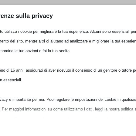
217PK-
R1
enze sulla privacy
Recensioni (0)
quantità
o utilizza i cookie per migliorare la tua esperienza. Alcuni sono essenziali per 
nto del sito, mentre altri ci aiutano ad analizzare e migliorare la tua esperien
po: Raffreddatore d'aria, Diametro del ventilatore: 12 cm,
Esamina le tue opzioni e fai la tua scelta.
dell'aria massima: 2,69 mmH2O, Tipo di cuscinetto: Loop
4 mm, Profondità: 133 mm, Altezza: 161 mm. Colore del
o di 16 anni, assicurati di aver ricevuto il consenso di un genitore o tutore per 
 essenziali.
vacy è importante per noi. Puoi regolare le impostazioni dei cookie in qualsias
er maggiori informazioni su come utilizziamo i dati, leggi la nostra politica s
uoi modificare le tue preferenze in qualsiasi momento facendo clic sul pulsant
ni qui sotto.