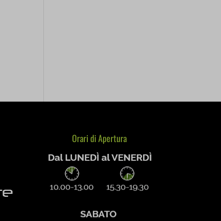
re
e
Orari di Apertura