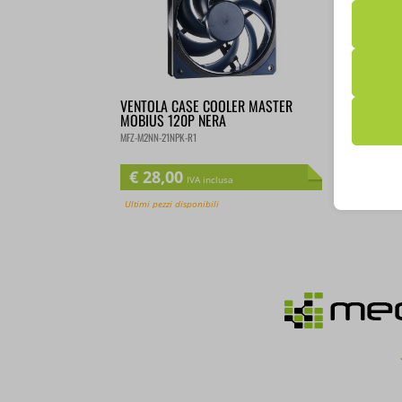
Nota che, 
esperienza
VENTOLA CASE COOLER MASTER
ALIM
MOBIUS 120P NERA
ELIT
Essenz
MFZ-M2NN-21NPK-R1
MPW-60
I cooki
€
28,00
€
5
funzion
IVA inclusa
Ultimi pezzi disponibili
Dispon
second
Analit
__ssid
I cooki
__stripe
informa
__TAG_