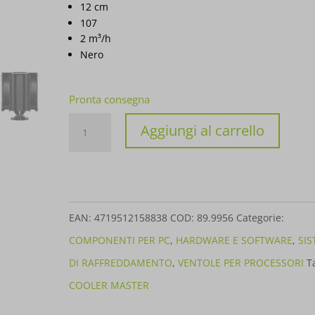
12 cm
107
2 m³/h
Nero
Pronta consegna
DISSIPATORE
Aggiungi al carrello
COOLER
MASTER
V4
ALPHA
EAN:
4719512158838
COD:
89.9956
Categorie:
3DHP
COMPONENTI PER PC
,
HARDWARE E SOFTWARE
,
NERO
SISTEMI DI RAFFREDDAMENTO
,
VENTOLE PER
MAZ-
PROCESSORI
Tag:
COOLER MASTER
T2HP-