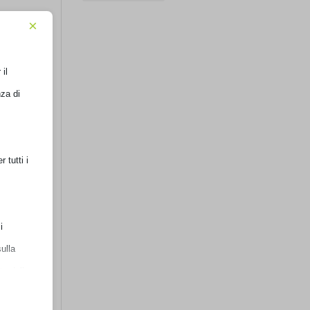
×
il
za di
tutti i
i
ulla
e delle