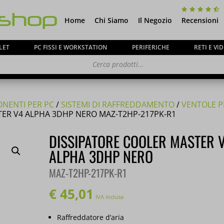
Home
Chi Siamo
Il Negozio
Recensioni
LET
PC FISSI E WORKSTATION
PERIFERICHE
RETI E V
NENTI PER PC
/
SISTEMI DI RAFFREDDAMENTO
/
VENTOLE P
TER V4 ALPHA 3DHP NERO MAZ-T2HP-217PK-R1
ca ai gentili clienti che il
negozio è chiuso per ferie
DISSIPATORE COOLER MASTER V
o e tutti gli
ordini
pervenuti in questi giorni verrann
ALPHA 3DHP NERO
partire dal 24 Agosto
.
MAZ-T2HP-217PK-R1
€
45,01
IVA inclusa
Raffreddatore d’aria