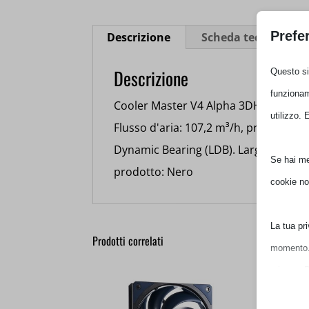
Prefer
Descrizione
Scheda tecnica
Descrizione
Questo sit
funzioname
Cooler Master V4 Alpha 3DHP Black. Ti
utilizzo. 
Flusso d'aria: 107,2 m³/h, pressione 
Dynamic Bearing (LDB). Larghezza: 11
Se hai men
prodotto: Nero
cookie non
La tua pri
Prodotti correlati
momento. P
privacy. P
impostazio