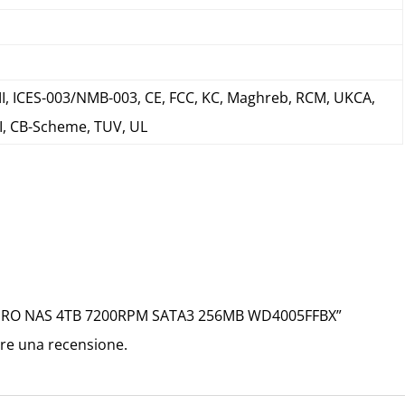
I, ICES-003/NMB-003, CE, FCC, KC, Maghreb, RCM, UKCA,
I, CB-Scheme, TUV, UL
 PRO NAS 4TB 7200RPM SATA3 256MB
WD4005FFBX
”
re una recensione.