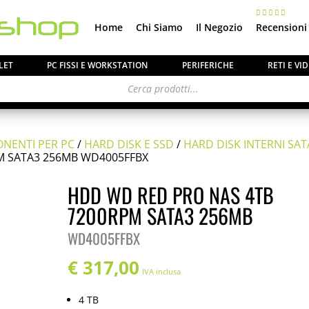
Home
Chi Siamo
Il Negozio
Recensioni
LET
PC FISSI E WORKSTATION
PERIFERICHE
RETI E V
NENTI PER PC
/
HARD DISK E SSD
/
HARD DISK INTERNI SAT
M SATA3 256MB WD4005FFBX
HDD WD RED PRO NAS 4TB
7200RPM SATA3 256MB
WD4005FFBX
€
317,00
IVA inclusa
4 TB