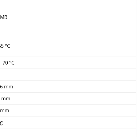
 MB
65 °C
– 70 °C
,6 mm
1 mm
 mm
 g