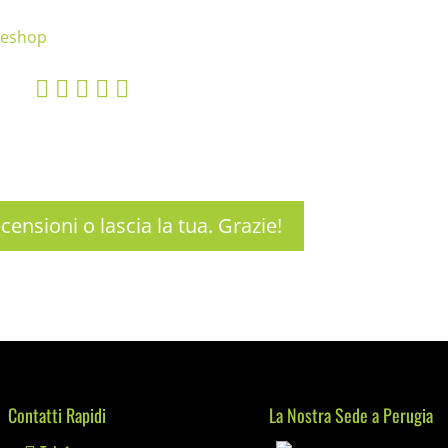
    
ecensioni o lascia la tua. Grazie!
Contatti Rapidi
La Nostra Sede a Perugia
Mediaware