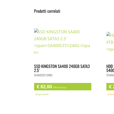
Prodotti correlati
SSD KINGSTON SA400 240GB SATA3
HDD 
2.5′
540
SA400S37//240G
ST400
€
82,00
€
2
IVA inclusa
Disponibile
Ultim