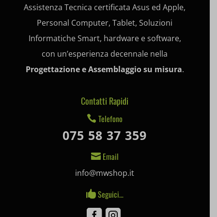
Assistenza Tecnica certificata Asus ed Apple,
et-editing-post-*
Personal Computer, Tablet, Soluzioni
et-recommend-sync-post-*
Informatiche Smart, hardware e software,
et-saved-post*
con un’esperienza decennale nella
Progettazione e Assemblaggio su misura
.
et-saving-post-*
ext_name
Contatti Rapidi
i18next
Telefono

075 58 37 359
litespeed_qc_hide_banner
mjx.menu
Email

info@mwshop.it
notified-Notify_Cat_None
Seguici…

perf_*
Facebook
Instagram
pum-*