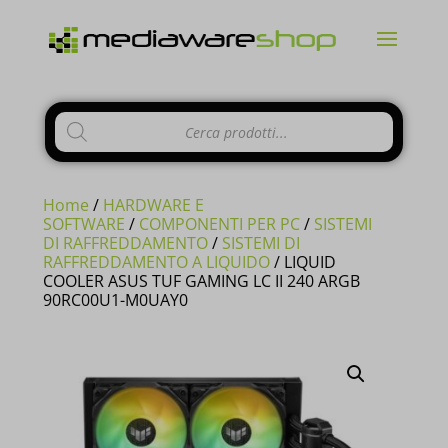
Products
CHIUDI
search
Home
/
HARDWARE E
SOFTWARE
/
COMPONENTI PER PC
/
SISTEMI
DI RAFFREDDAMENTO
/
SISTEMI DI
RAFFREDDAMENTO A LIQUIDO
/ LIQUID
Si comunica ai gentili clienti che il
COOLER ASUS TUF GAMING LC II 240 ARGB
90RC00U1-M0UAY0
negozio è chiuso per ferie
dal 10 al
23 Agosto e tutti gli
ordini
pervenuti
in questi giorni verranno
evasi a
partire dal 24 Agosto
.