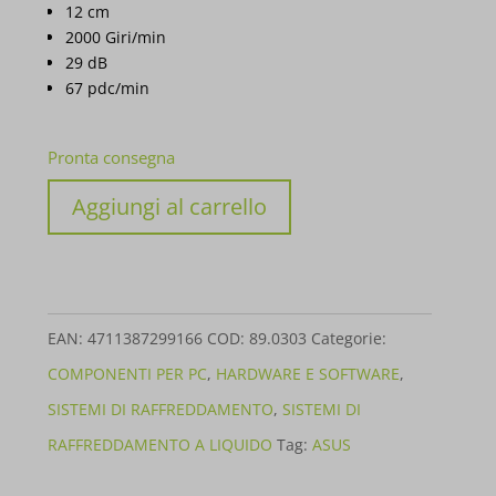
12 cm
2000 Giri/min
29 dB
67 pdc/min
Pronta consegna
LIQUID
Aggiungi al carrello
COOLER
ASUS
TUF
GAMING
EAN:
4711387299166
COD:
89.0303
Categorie:
LC
COMPONENTI PER PC
,
HARDWARE E SOFTWARE
,
II
SISTEMI DI RAFFREDDAMENTO
,
SISTEMI DI
240
RAFFREDDAMENTO A LIQUIDO
Tag:
ASUS
ARGB