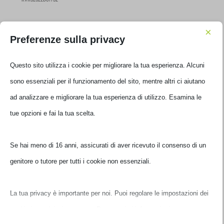
€
340,00
IVA inclusa
×
Preferenze sulla privacy
Disponibile
Questo sito utilizza i cookie per migliorare la tua esperienza. Alcuni
sono essenziali per il funzionamento del sito, mentre altri ci aiutano
ad analizzare e migliorare la tua esperienza di utilizzo. Esamina le
tue opzioni e fai la tua scelta.
Se hai meno di 16 anni, assicurati di aver ricevuto il consenso di un
genitore o tutore per tutti i cookie non essenziali.
PROCESSORE INTEL ALDER LAKE I7-12700F 2.1GHZ
La tua privacy è importante per noi. Puoi regolare le impostazioni
BX8071512700F
dei cookie in qualsiasi momento. Per maggiori informazioni su