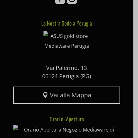
SL_GWPT_Show_Hide_tmp
La Nostra Sede a Perugia
Mediaware
SL_wptGlobTipTmp
SLO_G_WPT_TO
SLO_GWPT_Show_Hide_tmp
SLO_wptGlobTipTmp
Via Palermo, 13
06124 Perugia (PG)
ssm_au_c
uaval
Vai alla Mappa

wpc*
Orari di Apertura