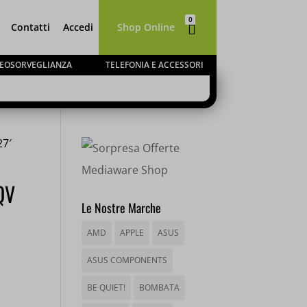
0
Contatti
Accedi
Shop Online

Elementi
IDEOSORVEGLIANZA
TELEFONIA E ACCESSORI
7′
QV
Le Nostre Marche
AMD
APPLE
ASUS
ASUS COMPONENTS
BE QUIET!
BOMBATA