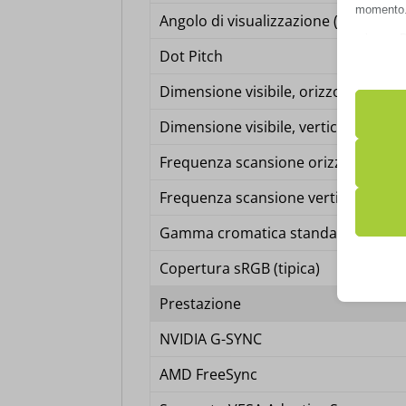
momento. 
Angolo di visualizzazione (verticale)
privacy. 
Dot Pitch
impostazi
Dimensione visibile, orizzontale
Dimensione visibile, verticale
Nota che, 
esperienz
Frequenza scansione orizzontale
Frequenza scansione verticale
Essen
Gamma cromatica standard
I cooki
Copertura sRGB (tipica)
funzio
second
Prestazione
NVIDIA G-SYNC
Analit
AMD FreeSync
__ssid
I cooki