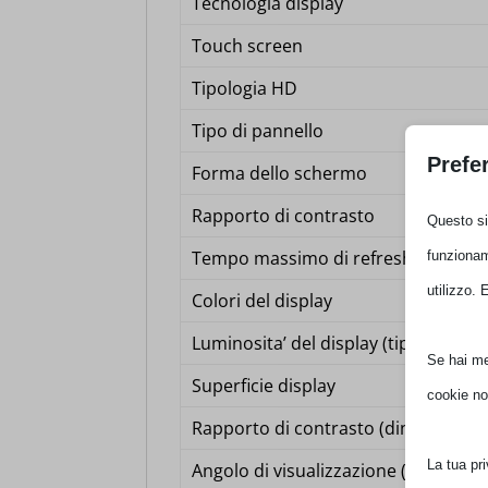
Tecnologia display
Touch screen
Tipologia HD
Tipo di pannello
Prefe
Forma dello schermo
Rapporto di contrasto
Questo sit
Tempo massimo di refresh
funzionam
utilizzo. 
Colori del display
Luminosita’ del display (tipica)
Se hai men
Superficie display
cookie no
Rapporto di contrasto (dinamico)
La tua pr
Angolo di visualizzazione (orizzonta