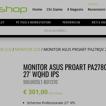
Home
Chi Siamo
Il Negozio
Recensioni
LET
PC FISSI E WORKSTATION
PERIFERICHE
RETI E V
OR LCD
/
MONITOR LCD
/ MONITOR ASUS PROART PA278QV 2
MONITOR ASUS PROART PA278
27′ WQHD IPS
90LM05L1-B01370
€
301,00
IVA inclusa
Schermo Professionale 27″ IPS