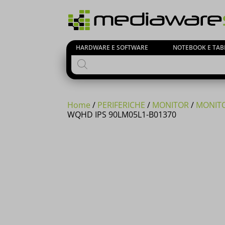
HARDWARE E SOFTWARE
NOTEBOOK E TAB
Products
search
Home
/
PERIFERICHE
/
MONITOR
/
MONIT
WQHD IPS 90LM05L1-B01370