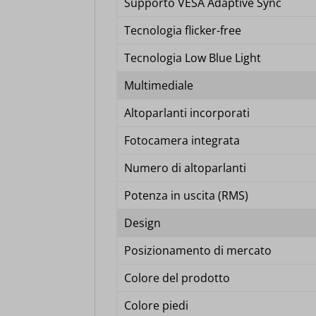
Supporto VESA Adaptive Sync
__strip
informa
Tecnologia flicker-free
__TAG
Tecnologia Low Blue Light
Marke
_lscach
Multimediale
_ga
I servi
cookie_
Altoparlanti incorporati
_ga_*
annunci
Fotocamera integrata
et-edito
mp_*_m
Numero di altoparlanti
et-pb-r
Altri 
sbjs_cu
_fbc
Potenza in uscita (RMS)
Questa 
ISCHE
sbjs_cu
_fbp
catego
Design
nspato
sbjs_fir
Posizionamento di mercato
_gcl_au
PHPSE
sbjs_fi
Colore del prodotto
_gcl_a
__itrac
session
sbjs_mi
Colore piedi
_gcl_gs