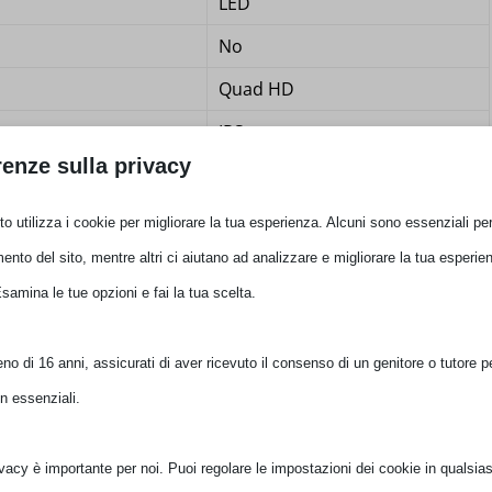
LED
No
Quad HD
IPS
renze sulla privacy
Piatto
1000:1
o utilizza i cookie per migliorare la tua esperienza. Alcuni sono essenziali per 
75 Hz
ento del sito, mentre altri ci aiutano ad analizzare e migliorare la tua esperie
Esamina le tue opzioni e fai la tua scelta.
16,78 milioni di colori
350 cd/m²
o di 16 anni, assicurati di aver ricevuto il consenso di un genitore o tutore per
Opaco
n essenziali.
100000000:1
ivacy è importante per noi. Puoi regolare le impostazioni dei cookie in qualsias
le)
178°