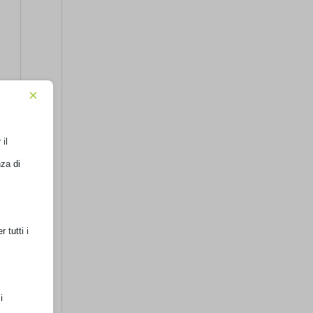
×
il
nza di
 tutti i
i