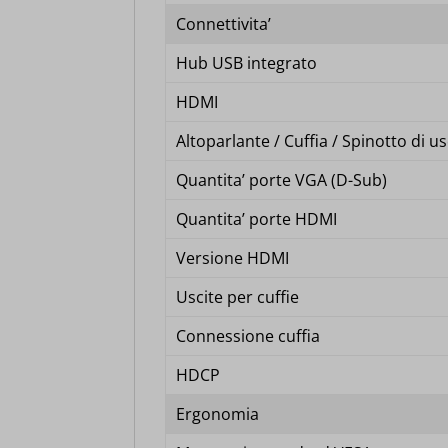
__ivc
wfwaf-a
sbjs_se
Connettivita’
__wpkre
woocom
Hub USB integrato
sbjs_ud
_dd_s
woocom
HDMI
tk_*r
_gd*
wordpre
Altoparlante / Cuffia / Spinotto di us
tk_ai
Quantita’ porte VGA (D-Sub)
amp_*
wordpre
Quantita’ porte HDMI
appval
wp_woo
Versione HDMI
entval
wp-sett
Uscite per cuffie
et-editi
wp-sett
Connessione cuffia
et-reco
mhcook
HDCP
et-save
Ergonomia
et-savin