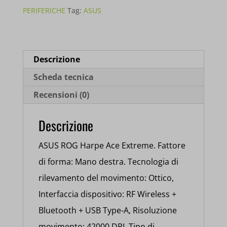
EXTREME
PERIFERICHE
Tag:
ASUS
FIBRA
CARBONIO
90MP03U0-
Descrizione
BMUA00
Scheda tecnica
quantità
Recensioni (0)
Descrizione
ASUS ROG Harpe Ace Extreme. Fattore
di forma: Mano destra. Tecnologia di
rilevamento del movimento: Ottico,
Interfaccia dispositivo: RF Wireless +
Bluetooth + USB Type-A, Risoluzione
movimento: 42000 DPI, Tipo di