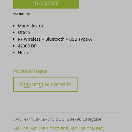
originale
31/08/2026
era:
Il
IVA inclusa
€ 289,01.
prezzo
Mano destra
attuale
Ottico
RF Wireless + Bluetooth + USB Type-A
è:
42000 DPI
€ 198,99.
Nero
Pronta consegna
MOUSE
Aggiungi al carrello
ASUS
GAMING
ROG
HARPE
EAN:
4711387567715
COD:
#04790
Categorie:
ACE
MOUSE
,
MOUSE E TASTIERE
,
MOUSE GAMING
,