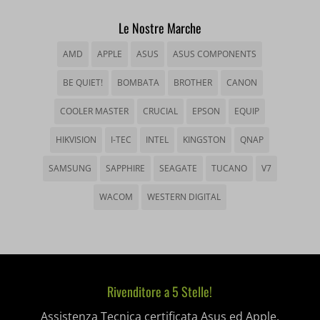
_dd_s
Le Nostre Marche
wp_woocommerce_session_*
_gd*
AMD
APPLE
ASUS
ASUS COMPONENTS
wp-settings-*
amp_*
BE QUIET!
BOMBATA
BROTHER
CANON
wp-settings-time-*
appval
COOLER MASTER
CRUCIAL
EPSON
EQUIP
mhcookie
entval
HIKVISION
I-TEC
INTEL
KINGSTON
QNAP
et-editing-post-*
SAMSUNG
SAPPHIRE
SEAGATE
TUCANO
V7
et-recommend-sync-post-*
WACOM
WESTERN DIGITAL
et-saved-post*
et-saving-post-*
ext_name
Rivenditore a 5 Stelle!
i18next
Assistenza Tecnica certificata Asus ed Apple,