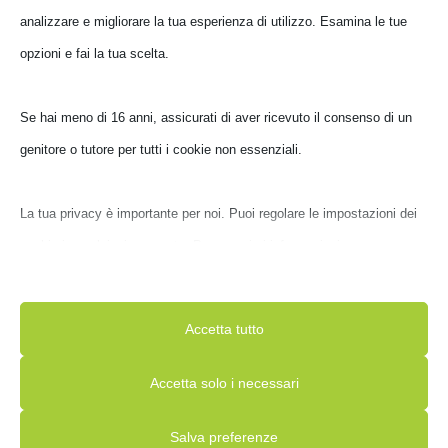
analizzare e migliorare la tua esperienza di utilizzo. Esamina le tue
opzioni e fai la tua scelta.
CUFFIA ASUS GAMING TUF H3 BLU
90YH029B-B1UA00
Se hai meno di 16 anni, assicurati di aver ricevuto il consenso di un
genitore o tutore per tutti i cookie non essenziali.
€
59,00
IVA inclusa
Non disponibile
La tua privacy è importante per noi. Puoi regolare le impostazioni dei
cookie in qualsiasi momento. Per maggiori informazioni su come
utilizziamo i dati, leggi la nostra politica sulla privacy. Puoi modificare
le tue preferenze in qualsiasi momento facendo clic sul pulsante delle
Accetta tutto
impostazioni qui sotto.
Accetta solo i necessari
Nota che, se scegli di disabilitare alcuni tipi di cookie, questo potrebbe
Salva preferenze
influire sulla tua esperienza del sito e sui servizi che possiamo offrire.