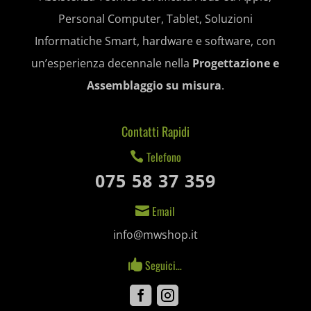
Personal Computer, Tablet, Soluzioni
litespeed_qc_hide_banner
Informatiche Smart, hardware e software, con
mjx.menu
un’esperienza decennale nella
Progettazione e
notified-Notify_Cat_None
Assemblaggio su misura
.
perf_*
Contatti Rapidi
pum-*
Telefono

SL_GWPT_Show_Hide_tmp
075 58 37 359
SL_wptGlobTipTmp
Email

SLO_G_WPT_TO
info@mwshop.it
SLO_GWPT_Show_Hide_tmp
Seguici…

SLO_wptGlobTipTmp
Facebook
Instagram