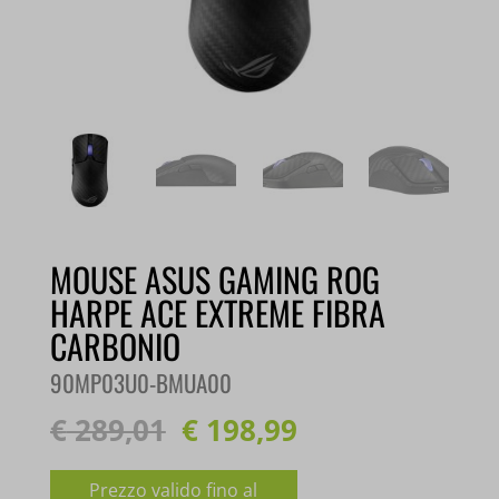
MOUSE ASUS GAMING ROG
HARPE ACE EXTREME FIBRA
CARBONIO
90MP03U0-BMUA00
€
289,01
€
198,99
Il
prezzo
Prezzo valido fino al