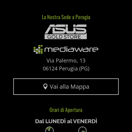
ssm_au_c
La Nostra Sede a Perugia
Mediaware
uaval
wpc*
Via Palermo, 13
06124 Perugia (PG)
Vai alla Mappa

Orari di Apertura