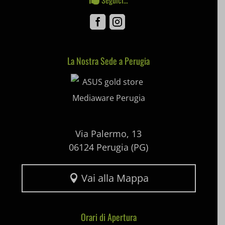
pum-*
Facebook
Instagram
SL_GWPT_Show_Hide_tmp
SL_wptGlobTipTmp
La Nostra Sede a Perugia
Mediaware
SLO_G_WPT_TO
SLO_GWPT_Show_Hide_tmp
SLO_wptGlobTipTmp
Via Palermo, 13
ssm_au_c
06124 Perugia (PG)
uaval
Vai alla Mappa

wpc*
Orari di Apertura