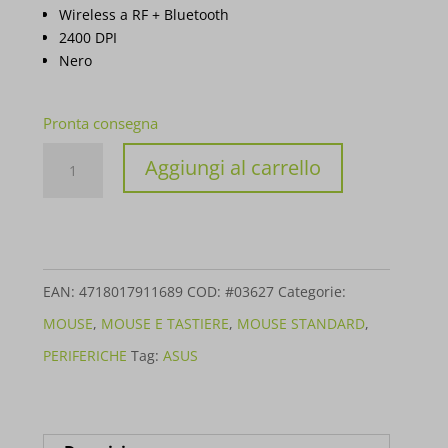
Wireless a RF + Bluetooth
2400 DPI
Nero
Pronta consegna
MOUSE
Aggiungi al carrello
ASUS
MW203
ERGO
BLUETOOTH+WIRELESS
EAN:
4718017911689
COD:
#03627
Categorie:
NERO
MOUSE
,
MOUSE E TASTIERE
,
MOUSE STANDARD
,
90XB06C0-
PERIFERICHE
Tag:
ASUS
BMU000
quantità
Descrizione