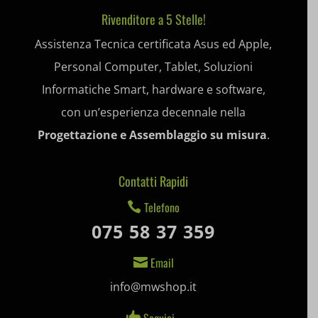
Rivenditore a 5 Stelle!
et-editing-post-*
Assistenza Tecnica certificata Asus ed Apple,
et-recommend-sync-post-*
Personal Computer, Tablet, Soluzioni
Informatiche Smart, hardware e software,
et-saved-post*
con un’esperienza decennale nella
et-saving-post-*
Progettazione e Assemblaggio su misura
.
ext_name
Contatti Rapidi
i18next
Telefono

litespeed_qc_hide_banner
075 58 37 359
mjx.menu
Email

notified-Notify_Cat_None
info@mwshop.it
perf_*
Seguici…
