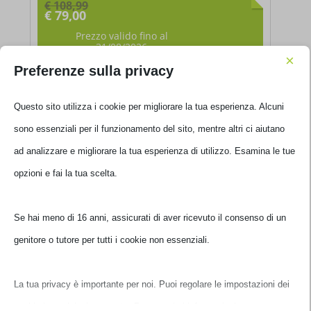
€
79,00
Il
prezzo
Prezzo valido fino al
31/08/2026
originale
era:
×
Il
IVA inclusa
Preferenze sulla privacy
€ 108,99.
prezzo
Ultimi pezzi disponibili
attuale
Questo sito utilizza i cookie per migliorare la tua esperienza. Alcuni
è:
€ 79,00.
sono essenziali per il funzionamento del sito, mentre altri ci aiutano
ad analizzare e migliorare la tua esperienza di utilizzo. Esamina le
tue opzioni e fai la tua scelta.
Se hai meno di 16 anni, assicurati di aver ricevuto il consenso di un
genitore o tutore per tutti i cookie non essenziali.
La tua privacy è importante per noi. Puoi regolare le impostazioni
NAS QNAP TS-1232PXU-RP-4G 12HD
TS-1232PXU-RP-4G
dei cookie in qualsiasi momento. Per maggiori informazioni su