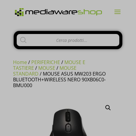
Products
CHIUDI
search
Home
/
PERIFERICHE
/
MOUSE E
TASTIERE
/
MOUSE
/
MOUSE
STANDARD
/ MOUSE ASUS MW203 ERGO
BLUETOOTH+WIRELESS NERO 90XB06C0-
Si comunica ai gentili clienti che il
BMU000
negozio è chiuso per ferie
dal 10 al
23 Agosto e tutti gli
ordini
pervenuti
in questi giorni verranno
evasi a
partire dal 24 Agosto
.