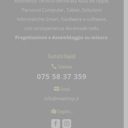
Assistenza Tecnica certificata Asus ed Apple,
ext_name
Personal Computer, Tablet, Soluzioni
i18next
Informatiche Smart, hardware e software,
litespeed_qc_hide_banner
con un’esperienza decennale nella
Progettazione e Assemblaggio su misura
.
mjx.menu
notified-Notify_Cat_None
Contatti Rapidi
perf_*
Telefono

075 58 37 359
pum-*
Email

SL_GWPT_Show_Hide_tmp
info@mwshop.it
SL_wptGlobTipTmp
Seguici…

SLO_G_WPT_TO
Facebook
Instagram
SLO_GWPT_Show_Hide_tmp