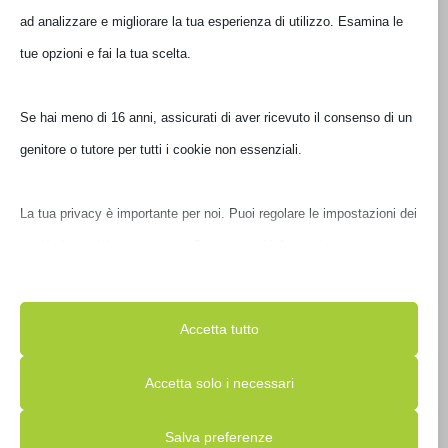
ad analizzare e migliorare la tua esperienza di utilizzo. Esamina le
tue opzioni e fai la tua scelta.
Se hai meno di 16 anni, assicurati di aver ricevuto il consenso di un
genitore o tutore per tutti i cookie non essenziali.
MOUSE ASUS GAMING ROG STRIX CARRY
La tua privacy è importante per noi. Puoi regolare le impostazioni
90MP01B0-B0UA00
dei cookie in qualsiasi momento. Per maggiori informazioni su
€
75,01
come utilizziamo i dati, leggi la nostra politica sulla privacy. Puoi
IVA inclusa
Ultimi pezzi disponibili
modificare le tue preferenze in qualsiasi momento facendo clic sul
Accetta tutto
pulsante delle impostazioni qui sotto.
Accetta solo i necessari
Nota che, se scegli di disabilitare alcuni tipi di cookie, questo
Salva preferenze
potrebbe influire sulla tua esperienza del sito e sui servizi che