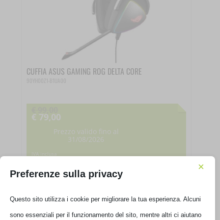
CUFFIA ASUS GAMING ROG DELTA CORE
90YH00Z1-B1UA00
€
99,00
€
79,00
Il
prezzo
Prezzo valido fino al
31/08/2026
originale
era:
Il
IVA inclusa
€ 99,00.
prezzo
×
Ultimi pezzi disponibili
Preferenze sulla privacy
attuale
è:
€ 79,00.
Questo sito utilizza i cookie per migliorare la tua esperienza. Alcuni
sono essenziali per il funzionamento del sito, mentre altri ci aiutano