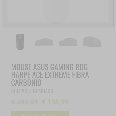
MOUSE ASUS GAMING ROG
HARPE ACE EXTREME FIBRA
CARBONIO
90MP03U0-BMUA00
€
289,01
€
198,99
Il
prezzo
Prezzo valido fino al