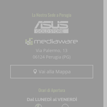
SLO_wptGlobTipTmp
La Nostra Sede a Perugia
Mediaware
ssm_au_c
uaval
wpc*
Via Palermo, 13
06124 Perugia (PG)
Vai alla Mappa

Orari di Apertura