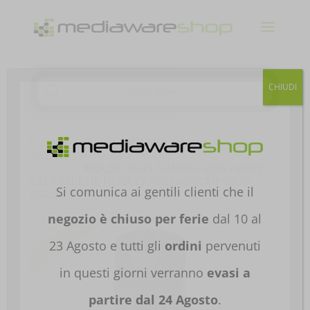
Products
CHIUDI
search
Home
/
PERIFERICHE
/
MOUSE E
TASTIERE
/
MOUSE
/
MOUSE
GAMING
/ MOUSE ASUS GAMING ROG HARPE
ACE EXTREME FIBRA CARBONIO 90MP03U0-
Si comunica ai gentili clienti che il
BMUA00
negozio è chiuso per ferie
dal 10 al
23 Agosto e tutti gli
ordini
pervenuti
in questi giorni verranno
evasi a
partire dal 24 Agosto
.