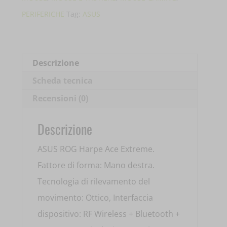
EXTREME
PERIFERICHE
Tag:
ASUS
FIBRA
CARBONIO
90MP03U0-
Descrizione
BMUA00
Scheda tecnica
quantità
Recensioni (0)
Descrizione
ASUS ROG Harpe Ace Extreme.
Fattore di forma: Mano destra.
Tecnologia di rilevamento del
movimento: Ottico, Interfaccia
dispositivo: RF Wireless + Bluetooth +