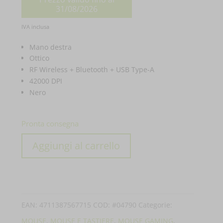
originale
31/08/2026
era:
Il
IVA inclusa
€ 289,01.
prezzo
Mano destra
attuale
Ottico
RF Wireless + Bluetooth + USB Type-A
è:
42000 DPI
€ 198,99.
Nero
Pronta consegna
MOUSE
Aggiungi al carrello
ASUS
GAMING
ROG
HARPE
EAN:
4711387567715
COD:
#04790
Categorie:
ACE
MOUSE
,
MOUSE E TASTIERE
,
MOUSE GAMING
,