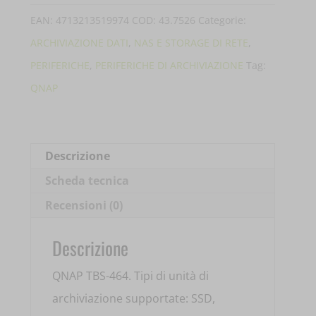
8G
EAN:
4713213519974
COD:
43.7526
Categorie:
4HD
ARCHIVIAZIONE DATI
,
NAS E STORAGE DI RETE
,
2,5'
PERIFERICHE
,
PERIFERICHE DI ARCHIVIAZIONE
Tag:
TS-
QNAP
I410X-
8G
quantità
Descrizione
Scheda tecnica
Recensioni (0)
Descrizione
QNAP TBS-464. Tipi di unità di
archiviazione supportate: SSD,