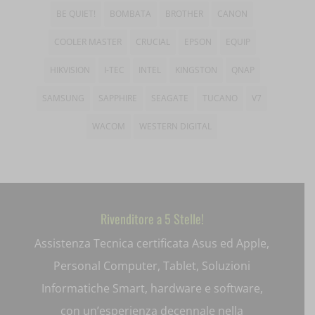
amp_*
BE QUIET!
BOMBATA
BROTHER
CANON
wp-settings-time-*
appval
COOLER MASTER
CRUCIAL
EPSON
EQUIP
mhcookie
entval
HIKVISION
I-TEC
INTEL
KINGSTON
QNAP
et-editing-post-*
SAMSUNG
SAPPHIRE
SEAGATE
TUCANO
V7
et-recommend-sync-post-*
WACOM
WESTERN DIGITAL
et-saved-post*
et-saving-post-*
ext_name
Rivenditore a 5 Stelle!
Assistenza Tecnica certificata Asus ed Apple,
i18next
Personal Computer, Tablet, Soluzioni
litespeed_qc_hide_banner
Informatiche Smart, hardware e software,
mjx.menu
con un’esperienza decennale nella