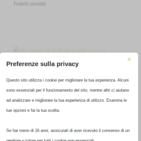
Prodotti correlati
×
Preferenze sulla privacy
Questo sito utilizza i cookie per migliorare la tua esperienza. Alcuni
sono essenziali per il funzionamento del sito, mentre altri ci aiutano
NAS QNAP TS-453E-8G X 4HD 3,5’/2,5′
ad analizzare e migliorare la tua esperienza di utilizzo. Esamina le
TS-453E-8G
tue opzioni e fai la tua scelta.
€
982,00
IVA inclusa
Se hai meno di 16 anni, assicurati di aver ricevuto il consenso di un
Disponibile
genitore o tutore per tutti i cookie non essenziali.