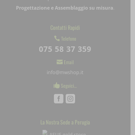
Progettazione e Assemblaggio su misura
.
notified-Notify_Cat_None
perf_*
Contatti Rapidi
pum-*
Telefono

075 58 37 359
SL_GWPT_Show_Hide_tmp
SL_wptGlobTipTmp
Email

info@mwshop.it
SLO_G_WPT_TO
Seguici…

SLO_GWPT_Show_Hide_tmp
Facebook
Instagram
SLO_wptGlobTipTmp
ssm_au_c
La Nostra Sede a Perugia
Mediaware
uaval