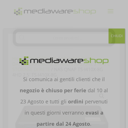
Products
CHIUDI
search
Home
/
PERIFERICHE
/
ARCHIVIAZIONE
DATI
/
PERIFERICHE DI ARCHIVIAZIONE
/
NAS E
STORAGE DI RETE
/ NAS QNAP TS-I410X-8G
4HD 2,5′ TS-I410X-8G
Si comunica ai gentili clienti che il
negozio è chiuso per ferie
dal 10 al
23 Agosto e tutti gli
ordini
pervenuti
in questi giorni verranno
evasi a
partire dal 24 Agosto
.