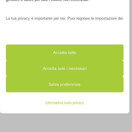
La tua privacy è importante per noi. Puoi regolare le impostazioni
dei cookie in qualsiasi momento. Per maggiori informazioni su
come utilizziamo i dati, leggi la nostra politica sulla privacy. Puoi
modificare le tue preferenze in qualsiasi momento facendo clic sul
Accetta tutto
pulsante delle impostazioni qui sotto.
Accetta solo i necessari
Nota che, se scegli di disabilitare alcuni tipi di cookie, questo
NAS QNAP TS-932PX-4G 9HD 3,5’/2,5′
TS-932PX-4G
Salva preferenze
potrebbe influire sulla tua esperienza del sito e sui servizi che
possiamo offrire.
€
982,00
Informativa sulla privacy
IVA inclusa
Non disponibile
Essenziali
I cookie e i servizi essenziali abilitano le funzioni di base e sono
necessari per il corretto funzionamento del sito web. Questi