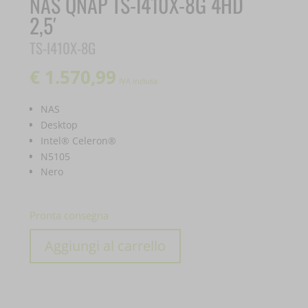
NAS QNAP TS-I410X-8G 4HD
2,5′
TS-I410X-8G
€
1.570,99
IVA inclusa
NAS
Desktop
Intel® Celeron®
N5105
Nero
Pronta consegna
NAS
Aggiungi al carrello
QNAP
TS-
I410X-