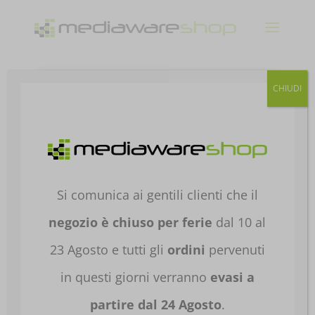
Products
CHIUDI
search
Home
/
NOTEBOOK E TABLET
/
NOTEBOOK E
TABLET
/
NOTEBOOK CONSUMER
/
NB
SUPERIORI A 15"
/ NB APPLE MACBOOK AIR 15′
M5 10C+10GPU 16GB/512GB SSD STARLIGHT
Si comunica ai gentili clienti che il
MDVD4T//A
negozio è chiuso per ferie
dal 10 al
23 Agosto e tutti gli
ordini
pervenuti
in questi giorni verranno
evasi a
partire dal 24 Agosto
.