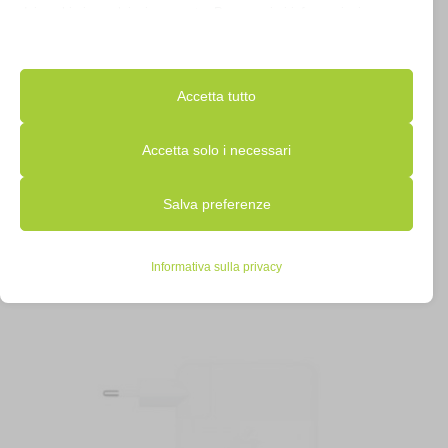
dei cookie in qualsiasi momento. Per maggiori informazioni su
come utilizziamo i dati, leggi la nostra politica sulla privacy. Puoi
modificare le tue preferenze in qualsiasi momento facendo clic sul
Accetta tutto
pulsante delle impostazioni qui sotto.
Accetta solo i necessari
Nota che, se scegli di disabilitare alcuni tipi di cookie, questo
ADATTATORE APPLE MULTIPORTA USB-C/AV DIGITALE
MW5M3ZM//A
Salva preferenze
potrebbe influire sulla tua esperienza del sito e sui servizi che
possiamo offrire.
€
79,00
IVA inclusa
Informativa sulla privacy
Disponibile
Essenziali
I cookie e i servizi essenziali abilitano le funzioni di base e sono
necessari per il corretto funzionamento del sito web. Questi
cookie e servizi non richiedono il consenso dell'utente secondo il
GDPR.