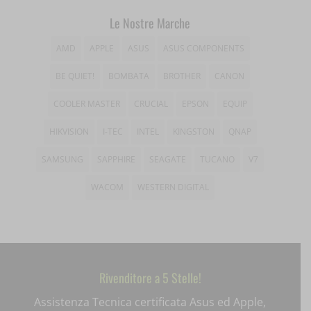
entval
Le Nostre Marche
et-editing-post-*
AMD
APPLE
ASUS
ASUS COMPONENTS
et-recommend-sync-post-*
BE QUIET!
BOMBATA
BROTHER
CANON
et-saved-post*
COOLER MASTER
CRUCIAL
EPSON
EQUIP
et-saving-post-*
HIKVISION
I-TEC
INTEL
KINGSTON
QNAP
ext_name
SAMSUNG
SAPPHIRE
SEAGATE
TUCANO
V7
i18next
WACOM
WESTERN DIGITAL
litespeed_qc_hide_banner
mjx.menu
Rivenditore a 5 Stelle!
notified-Notify_Cat_None
Assistenza Tecnica certificata Asus ed Apple,
perf_*