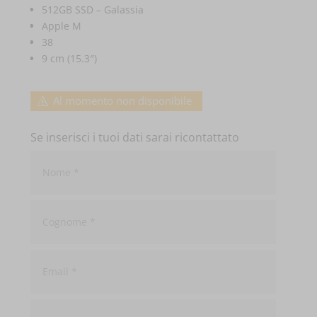
512GB SSD – Galassia
Apple M
38
9 cm (15.3″)
Al momento non disponibile
Se inserisci i tuoi dati sarai ricontattato
Nome
*
Cognome
*
Email
*
Telefono