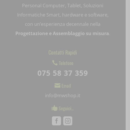
Personal Computer, Tablet, Soluzioni
pum-*
Informatiche Smart, hardware e software,
SL_GWPT_Show_Hide_tmp
con un’esperienza decennale nella
Progettazione e Assemblaggio su misura
.
SL_wptGlobTipTmp
SLO_G_WPT_TO
Contatti Rapidi
SLO_GWPT_Show_Hide_tmp
Telefono

075 58 37 359
SLO_wptGlobTipTmp
Email
ssm_au_c

info@mwshop.it
uaval
Seguici…

wpc*
Facebook
Instagram