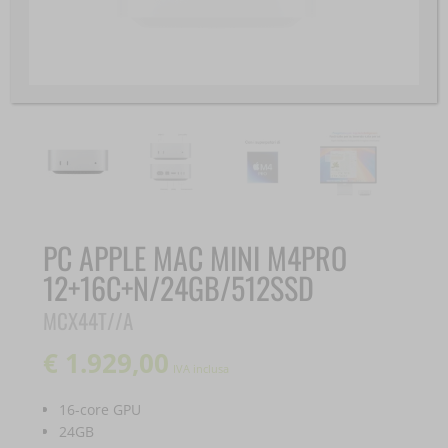
PC APPLE MAC MINI M4PRO
12+16C+N/24GB/512SSD
MCX44T//A
€
1.929,00
IVA inclusa
16-core GPU
24GB