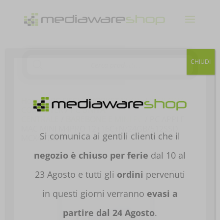
Products
CHIUDI
search
Home
/
PC FISSI E WORKSTATION
/
PERSONAL
COMPUTER
/
PC UNITA'
CENTRALE
/
BAREBONE E MINI PC
/ PC APPLE
MAC MINI M4PRO 12+16C+N/24GB/512SSD
Si comunica ai gentili clienti che il
MCX44T//A
negozio è chiuso per ferie
dal 10 al
23 Agosto e tutti gli
ordini
pervenuti
in questi giorni verranno
evasi a
partire dal 24 Agosto
.