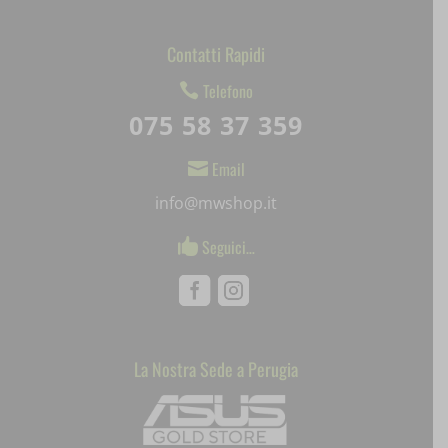
SL_GWPT_Show_Hide_tmp
SL_wptGlobTipTmp
Contatti Rapidi
Telefono

SLO_G_WPT_TO
075 58 37 359
SLO_GWPT_Show_Hide_tmp
Email

SLO_wptGlobTipTmp
info@mwshop.it
ssm_au_c
Seguici…

uaval
Facebook
Instagram
wpc*
La Nostra Sede a Perugia
Mediaware