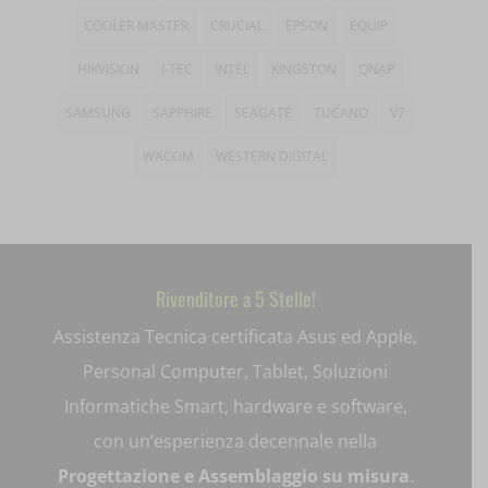
et-recommend-sync-post-*
COOLER MASTER
CRUCIAL
EPSON
EQUIP
HIKVISION
I-TEC
INTEL
KINGSTON
QNAP
et-saved-post*
SAMSUNG
SAPPHIRE
SEAGATE
TUCANO
V7
et-saving-post-*
WACOM
WESTERN DIGITAL
ext_name
i18next
litespeed_qc_hide_banner
Rivenditore a 5 Stelle!
mjx.menu
Assistenza Tecnica certificata Asus ed Apple,
notified-Notify_Cat_None
Personal Computer, Tablet, Soluzioni
perf_*
Informatiche Smart, hardware e software,
con un’esperienza decennale nella
pum-*
Progettazione e Assemblaggio su misura
.