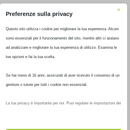
×
Preferenze sulla privacy
APPLE IPAD SMART COVER LEATHER TAN
Questo sito utilizza i cookie per migliorare la tua esperienza. Alcuni
MC948ZM//A
sono essenziali per il funzionamento del sito, mentre altri ci aiutano
ad analizzare e migliorare la tua esperienza di utilizzo. Esamina le
€
45,01
IVA inclusa
tue opzioni e fai la tua scelta.
Ultimi pezzi disponibili
Se hai meno di 16 anni, assicurati di aver ricevuto il consenso di un
genitore o tutore per tutti i cookie non essenziali.
La tua privacy è importante per noi. Puoi regolare le impostazioni
dei cookie in qualsiasi momento. Per maggiori informazioni su
come utilizziamo i dati, leggi la nostra politica sulla privacy. Puoi