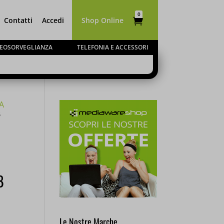
0
Contatti
Accedi
Shop Online

Elementi
IDEOSORVEGLIANZA
TELEFONIA E ACCESSORI
CHIUDI
A
dal 10 al
o
evasi a
B
Le Nostre Marche