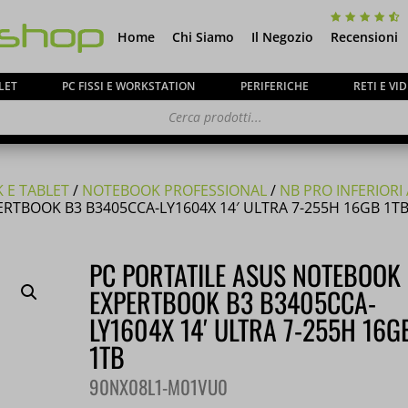
Home
Chi Siamo
Il Negozio
Recensioni
LET
PC FISSI E WORKSTATION
PERIFERICHE
RETI E V
 E TABLET
/
NOTEBOOK PROFESSIONAL
/
NB PRO INFERIORI 
RTBOOK B3 B3405CCA-LY1604X 14′ ULTRA 7-255H 16GB 1TB
ca ai gentili clienti che il
negozio è chiuso per ferie
PC PORTATILE ASUS NOTEBOOK
o e tutti gli
ordini
pervenuti in questi giorni verrann
EXPERTBOOK B3 B3405CCA-
partire dal 24 Agosto
.
LY1604X 14′ ULTRA 7-255H 16G
1TB
90NX08L1-M01VU0