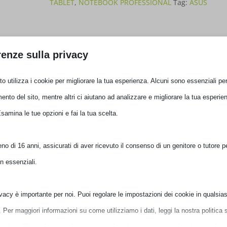
TABLET
,
NOTEBOOK PROFESSIONAL
Tag:
ASUS
LY1604X
14'
ULTRA
Recensioni (0)
enze sulla privacy
7-
255H
o utilizza i cookie per migliorare la tua esperienza. Alcuni sono essenziali per 
16GB
nto del sito, mentre altri ci aiutano ad analizzare e migliorare la tua esperien
 Tipo di prodotto: Computer portatile, Fattore di
1TB
samina le tue opzioni e fai la tua scelta.
: Intel Core Ultra 7, Modello del processore: 255H.
90NX08L1-
m (14"), Tipologia HD: WUXGA, Risoluzione del display:
M01VU0
o di 16 anni, assicurati di aver ricevuto il consenso di un genitore o tutore per 
 GB, Tipo di RAM: DDR5-SDRAM. Capacità totale di
quantità
 essenziali.
ria: SSD. Modello scheda grafica integrata: Intel Arc 140T.
 Pro. Colore del prodotto: Grigio
vacy è importante per noi. Puoi regolare le impostazioni dei cookie in qualsiasi
er maggiori informazioni su come utilizziamo i dati, leggi la nostra politica s
uoi modificare le tue preferenze in qualsiasi momento facendo clic sul pulsant