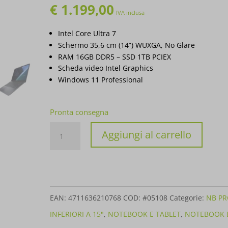
€
1.199,00
IVA inclusa
Intel Core Ultra 7
Schermo 35,6 cm (14”) WUXGA, No Glare
RAM 16GB DDR5 – SSD 1TB PCIEX
Scheda video Intel Graphics
Windows 11 Professional
Pronta consegna
PC
Aggiungi al carrello
PORTATILE
ASUS
NOTEBOOK
EXPERTBOOK
EAN:
4711636210768
COD:
#05108
Categorie:
NB PR
B3
INFERIORI A 15"
,
NOTEBOOK E TABLET
,
NOTEBOOK E
B3405CCA-