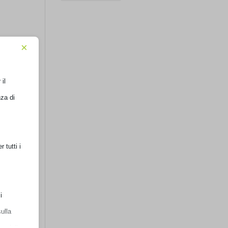
×
il
za di
tutti i
ulla
e delle