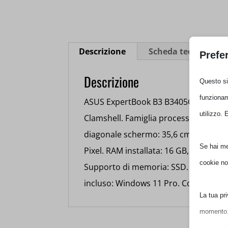
Descrizione
Scheda tecnica
Prefer
Descrizione
Questo sit
funzioname
ASUS ExpertBook B3 B3405CCA-LY1604X.
utilizzo. E
forma: Clamshell. Famiglia processore
Dimensioni diagonale schermo: 35,6 c
Se hai men
1920 x 1200 Pixel. RAM installata: 16
cookie non
archiviazione: 1 TB, Supporto di memo
Sistema operativo incluso: Windows 11
La tua pri
momento. P
privacy. P