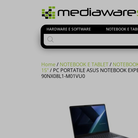
HARDWARE E SOFTWARE
NOTEBOOK E TAB
Products
search
Home
/
NOTEBOOK E TABLET
/
NOTEBOOK
15"
/ PC PORTATILE ASUS NOTEBOOK EXPE
90NX08L1-M01VU0
Si comuni
23 Agost