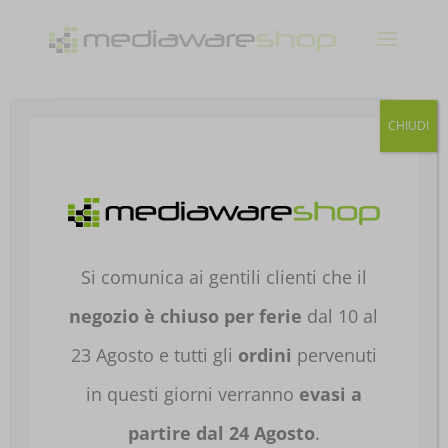
Products
CHIUDI
search
Home
/
NOTEBOOK E TABLET
/
NOTEBOOK E
TABLET
/
NOTEBOOK PROFESSIONAL
/
NB PRO
INFERIORI A 15"
/ PC PORTATILE ASUS
NOTEBOOK EXPERTBOOK P1 P1403CVA-
Si comunica ai gentili clienti che il
S60569 14′ I5-13420H 8GB 512GB 90NX0871-
M00MW0
negozio è chiuso per ferie
dal 10 al
23 Agosto e tutti gli
ordini
pervenuti
in questi giorni verranno
evasi a
partire dal 24 Agosto
.