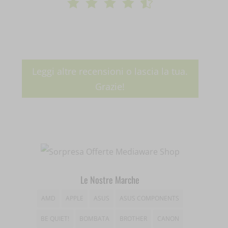
    
wp-settings-time-*
appval
mhcookie
entval
et-editing-post-*
Leggi altre recensioni o lascia la tua.
et-recommend-sync-post-*
Grazie!
et-saved-post*
et-saving-post-*
ext_name
i18next
Le Nostre Marche
litespeed_qc_hide_banner
AMD
APPLE
ASUS
ASUS COMPONENTS
mjx.menu
BE QUIET!
BOMBATA
BROTHER
CANON
notified-Notify_Cat_None