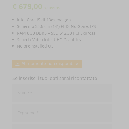
€
679,00
IVA inclusa
Intel Core i5 di 13esima gen.
Schermo 35,6 cm (14”) FHD, No Glare, IPS
RAM 8GB DDR5 – SSD 512GB PCI Express
Scheda Video Intel UHD Graphics
No preinstalled OS
Al momento non disponibile
Se inserisci i tuoi dati sarai ricontattato
Nome
*
Cognome
*
Email
*