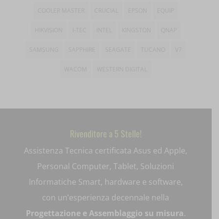
COOLER MASTER
CRUCIAL
EPSON
EQUIP
perf_*
HIKVISION
I-TEC
INTEL
KINGSTON
QNAP
pum-*
SAMSUNG
SAPPHIRE
SEAGATE
TUCANO
V7
SL_GWPT_Show_Hide_tmp
WACOM
WESTERN DIGITAL
SL_wptGlobTipTmp
SLO_G_WPT_TO
SLO_GWPT_Show_Hide_tmp
Rivenditore a 5 Stelle!
SLO_wptGlobTipTmp
Assistenza Tecnica certificata Asus ed Apple,
ssm_au_c
Personal Computer, Tablet, Soluzioni
Informatiche Smart, hardware e software,
uaval
con un’esperienza decennale nella
wpc*
Progettazione e Assemblaggio su misura
.