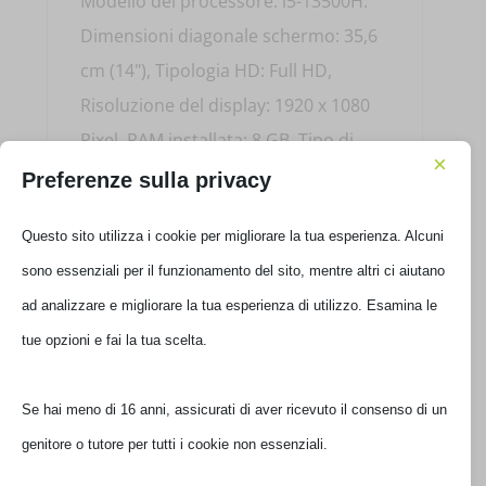
Modello del processore: i5-13500H.
Dimensioni diagonale schermo: 35,6
cm (14"), Tipologia HD: Full HD,
Risoluzione del display: 1920 x 1080
Pixel. RAM installata: 8 GB, Tipo di
×
RAM: DDR5-SDRAM. Capacità totale di
Preferenze sulla privacy
archiviazione: 512 GB, Supporto di
Questo sito utilizza i cookie per migliorare la tua esperienza. Alcuni
memoria: SSD. Modello scheda
sono essenziali per il funzionamento del sito, mentre altri ci aiutano
grafica integrata: Intel® UHD
ad analizzare e migliorare la tua esperienza di utilizzo. Esamina le
Graphics. Colore del prodotto: Grigio.
tue opzioni e fai la tua scelta.
Peso: 1,41 kg
Se hai meno di 16 anni, assicurati di aver ricevuto il consenso di un
genitore o tutore per tutti i cookie non essenziali.
Prodotti correlati