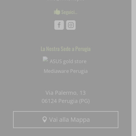
SLO_wptGlobTipTmp
Seguici…

ssm_au_c
Facebook
Instagram
uaval
La Nostra Sede a Perugia
Mediaware
wpc*
Via Palermo, 13
06124 Perugia (PG)
Vai alla Mappa
