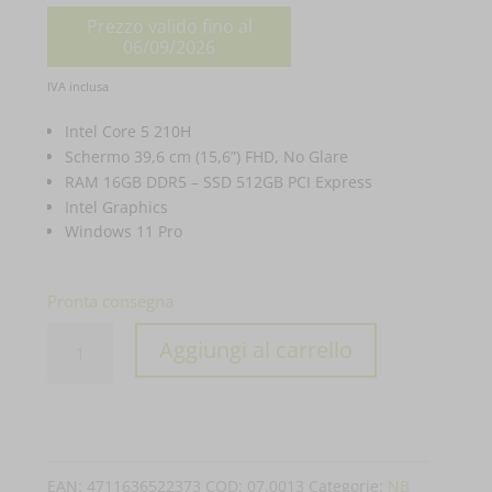
prezzo
Prezzo valido fino al
originale
06/09/2026
era:
Il
IVA inclusa
€ 1.149,00.
prezzo
Intel Core 5 210H
attuale
Schermo 39,6 cm (15,6”) FHD, No Glare
RAM 16GB DDR5 – SSD 512GB PCI Express
è:
Intel Graphics
€ 949,00.
Windows 11 Pro
Pronta consegna
PC
Aggiungi al carrello
PORTATILE
ASUS
NOTEBOOK
EXPERTBOOK
EAN:
4711636522373
COD:
07.0013
Categorie:
NB