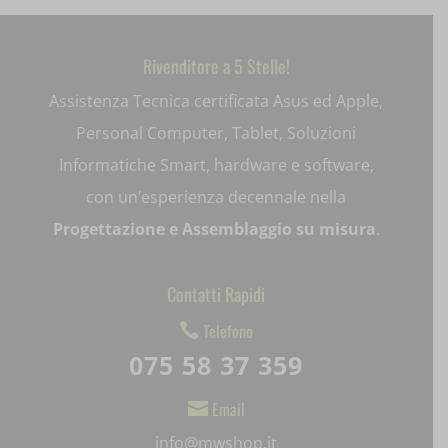
ext_name
i18next
Rivenditore a 5 Stelle!
litespeed_qc_hide_banner
Assistenza Tecnica certificata Asus ed Apple,
Personal Computer, Tablet, Soluzioni
mjx.menu
Informatiche Smart, hardware e software,
notified-Notify_Cat_None
con un’esperienza decennale nella
perf_*
Progettazione e Assemblaggio su misura
.
pum-*
Contatti Rapidi
SL_GWPT_Show_Hide_tmp
Telefono

SL_wptGlobTipTmp
075 58 37 359
SLO_G_WPT_TO
Email

SLO_GWPT_Show_Hide_tmp
info@mwshop.it