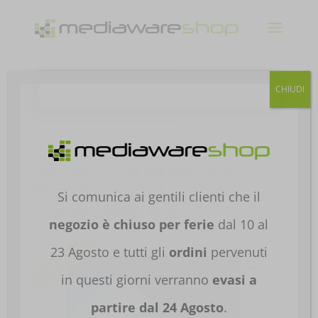
Products
CHIUDI
search
Home
/
NOTEBOOK E TABLET
/
NOTEBOOK E
TABLET
/
NOTEBOOK PROFESSIONAL
/
NB PRO
SUPERIORI A 15"
/ PC PORTATILE ASUS
NOTEBOOK EXPERTBOOK P1 P1503CVA-
Si comunica ai gentili clienti che il
S72949X 15.6′ CORE 5-210H 16GB DDR5
512GB SSD 90NX0881-M03CY0
negozio è chiuso per ferie
dal 10 al
23 Agosto e tutti gli
ordini
pervenuti
in questi giorni verranno
evasi a
partire dal 24 Agosto
.