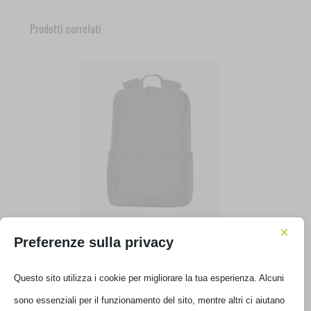
Prodotti correlati
×
ZAINO TUCANO TERRA GRAVITY BACKPACK 15.6′ NERO
Preferenze sulla privacy
BKTER15-AGS-BK
Questo sito utilizza i cookie per migliorare la tua esperienza. Alcuni
€
89,00
IVA inclusa
sono essenziali per il funzionamento del sito, mentre altri ci aiutano