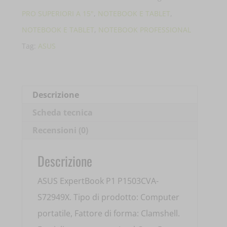
P1
PRO SUPERIORI A 15"
,
NOTEBOOK E TABLET
,
P1503CVA-
NOTEBOOK E TABLET
,
NOTEBOOK PROFESSIONAL
S72949X
Tag:
ASUS
15.6'
CORE
5-
Descrizione
210H
Scheda tecnica
16GB
Recensioni (0)
DDR5
512GB
Descrizione
SSD
ASUS ExpertBook P1 P1503CVA-
90NX0881-
S72949X. Tipo di prodotto: Computer
M03CY0
portatile, Fattore di forma: Clamshell.
quantità