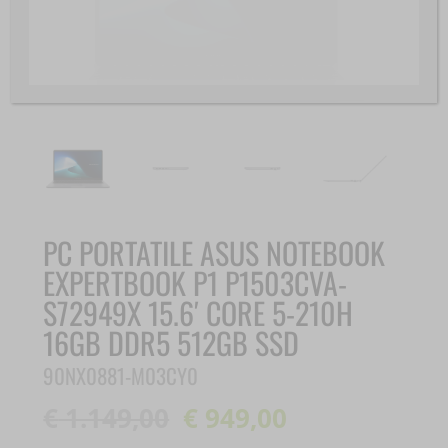
PC PORTATILE ASUS NOTEBOOK
EXPERTBOOK P1 P1503CVA-
S72949X 15.6′ CORE 5-210H
16GB DDR5 512GB SSD
90NX0881-M03CY0
€
1.149,00
€
949,00
Il