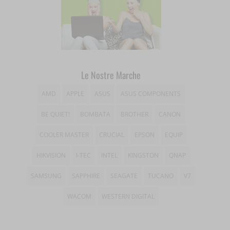
wordpress_logged_in_*
tk_*r
__wpkreporterwid_
wordpress_test_cookie
tk_ai
_dd_s
wp_woocommerce_session_*
_gd*
Le Nostre Marche
wp-settings-*
amp_*
AMD
APPLE
ASUS
ASUS COMPONENTS
wp-settings-time-*
appval
BE QUIET!
BOMBATA
BROTHER
CANON
mhcookie
entval
COOLER MASTER
CRUCIAL
EPSON
EQUIP
et-editing-post-*
HIKVISION
I-TEC
INTEL
KINGSTON
QNAP
et-recommend-sync-post-*
SAMSUNG
SAPPHIRE
SEAGATE
TUCANO
V7
et-saved-post*
WACOM
WESTERN DIGITAL
et-saving-post-*