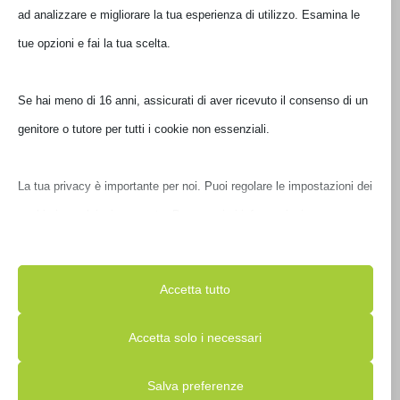
Non disponibile
ad analizzare e migliorare la tua esperienza di utilizzo. Esamina le
tue opzioni e fai la tua scelta.
Se hai meno di 16 anni, assicurati di aver ricevuto il consenso di un
genitore o tutore per tutti i cookie non essenziali.
La tua privacy è importante per noi. Puoi regolare le impostazioni
dei cookie in qualsiasi momento. Per maggiori informazioni su
come utilizziamo i dati, leggi la nostra politica sulla privacy. Puoi
SECOND SKIN TUCANO MELANGE 15.6′ BLU
modificare le tue preferenze in qualsiasi momento facendo clic sul
BFM1516-B
Accetta tutto
pulsante delle impostazioni qui sotto.
€
27,00
Accetta solo i necessari
IVA inclusa
Nota che, se scegli di disabilitare alcuni tipi di cookie, questo
Ultimi pezzi disponibili
Salva preferenze
potrebbe influire sulla tua esperienza del sito e sui servizi che