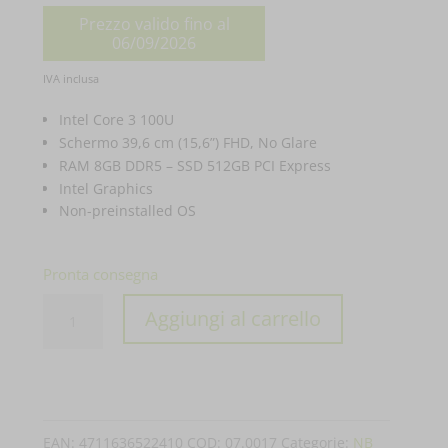
prezzo
Prezzo valido fino al
originale
06/09/2026
era:
Il
IVA inclusa
€ 729,00.
prezzo
Intel Core 3 100U
attuale
Schermo 39,6 cm (15,6”) FHD, No Glare
RAM 8GB DDR5 – SSD 512GB PCI Express
è:
Intel Graphics
€ 679,00.
Non-preinstalled OS
Pronta consegna
PC
Aggiungi al carrello
PORTATILE
ASUS
NOTEBOOK
EXPERTBOOK
EAN:
4711636522410
COD:
07.0017
Categorie:
NB