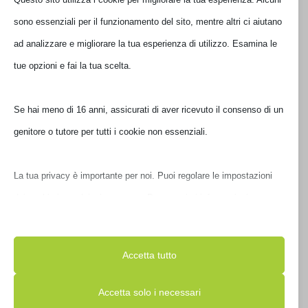
sono essenziali per il funzionamento del sito, mentre altri ci aiutano
ad analizzare e migliorare la tua esperienza di utilizzo. Esamina le
tue opzioni e fai la tua scelta.
Se hai meno di 16 anni, assicurati di aver ricevuto il consenso di un
genitore o tutore per tutti i cookie non essenziali.
BORSA BOMBATA TWEED 15.6′ GIALLO
E00850-6
La tua privacy è importante per noi. Puoi regolare le impostazioni
dei cookie in qualsiasi momento. Per maggiori informazioni su
€
55,00
IVA inclusa
come utilizziamo i dati, leggi la nostra politica sulla privacy. Puoi
Non disponibile
modificare le tue preferenze in qualsiasi momento facendo clic sul
Accetta tutto
pulsante delle impostazioni qui sotto.
Accetta solo i necessari
Nota che, se scegli di disabilitare alcuni tipi di cookie, questo