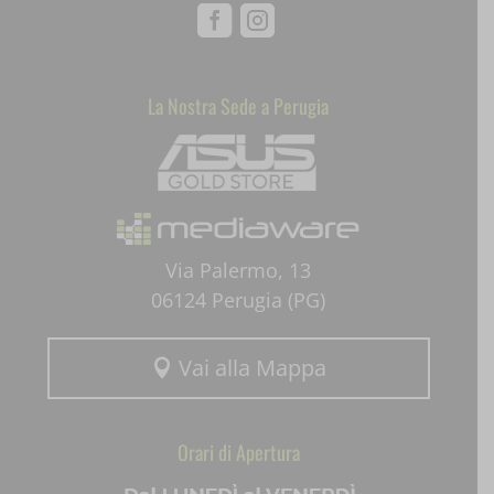
Facebook
Instagram
SLO_GWPT_Show_Hide_tmp
SLO_wptGlobTipTmp
La Nostra Sede a Perugia
Mediaware
ssm_au_c
uaval
wpc*
Via Palermo, 13
06124 Perugia (PG)
Vai alla Mappa

Orari di Apertura