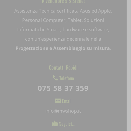
Rivenditore a 5 Stelle!
et-saving-post-*
Assistenza Tecnica certificata Asus ed Apple,
ext_name
Personal Computer, Tablet, Soluzioni
i18next
Informatiche Smart, hardware e software,
con un’esperienza decennale nella
litespeed_qc_hide_banner
Progettazione e Assemblaggio su misura
.
mjx.menu
notified-Notify_Cat_None
Contatti Rapidi
Telefono

perf_*
075 58 37 359
pum-*
Email

SL_GWPT_Show_Hide_tmp
info@mwshop.it
SL_wptGlobTipTmp
Seguici…

SLO_G_WPT_TO