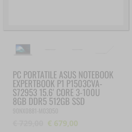
PC PORTATILE ASUS NOTEBOOK
EXPERTBOOK P1 P1503CVA-
S72953 15.6′ CORE 3-100U
8GB DDR5 512GB SSD
90NX0881-M03D50
€
729,00
€
679,00
Il