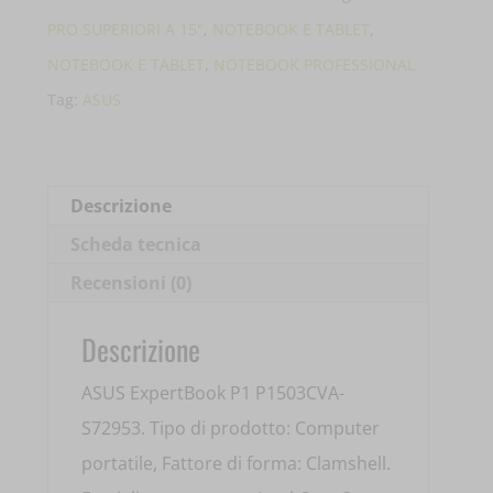
P1
PRO SUPERIORI A 15"
,
NOTEBOOK E TABLET
,
P1503CVA-
NOTEBOOK E TABLET
,
NOTEBOOK PROFESSIONAL
S72953
Tag:
ASUS
15.6'
CORE
3-
Descrizione
100U
Scheda tecnica
8GB
Recensioni (0)
DDR5
512GB
Descrizione
SSD
ASUS ExpertBook P1 P1503CVA-
90NX0881-
S72953. Tipo di prodotto: Computer
M03D50
portatile, Fattore di forma: Clamshell.
quantità