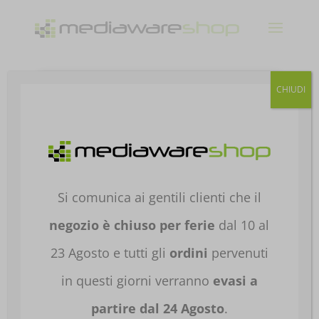
Products
CHIUDI
search
Home
/
NOTEBOOK E TABLET
/
NOTEBOOK E
TABLET
/
NOTEBOOK PROFESSIONAL
/
NB PRO
SUPERIORI A 15"
/ PC PORTATILE ASUS
NOTEBOOK EXPERTBOOK P1 P1503CVA-
Si comunica ai gentili clienti che il
S72953 15.6′ CORE 3-100U 8GB DDR5 512GB
SSD 90NX0881-M03D50
negozio è chiuso per ferie
dal 10 al
23 Agosto e tutti gli
ordini
pervenuti
in questi giorni verranno
evasi a
partire dal 24 Agosto
.