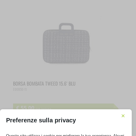
BORSA BOMBATA TWEED 15.6′ BLU
E00850-11
€
55,00
IVA inclusa
×
Non disponibile
Preferenze sulla privacy
Questo sito utilizza i cookie per migliorare la tua esperienza. Alcuni