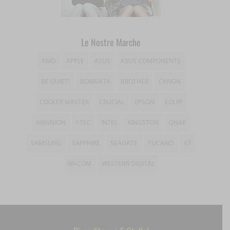
woocommerce_items_in_cart
sbjs_udata
__ivc
wordpress_logged_in_*
tk_*r
__wpkreporterwid_
Le Nostre Marche
wordpress_test_cookie
tk_ai
_dd_s
AMD
APPLE
ASUS
ASUS COMPONENTS
wp_woocommerce_session_*
_gd*
BE QUIET!
BOMBATA
BROTHER
CANON
wp-settings-*
amp_*
COOLER MASTER
CRUCIAL
EPSON
EQUIP
wp-settings-time-*
HIKVISION
I-TEC
INTEL
KINGSTON
QNAP
appval
mhcookie
SAMSUNG
SAPPHIRE
SEAGATE
TUCANO
V7
entval
WACOM
WESTERN DIGITAL
et-editing-post-*
et-recommend-sync-post-*
et-saved-post*