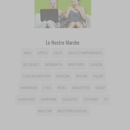
woocommerce_cart_hash
sbjs_session
_gcl_gs
__itrace_wid
woocommerce_items_in_cart
sbjs_udata
__ivc
wordpress_logged_in_*
tk_*r
__wpkreporterwid_
wordpress_test_cookie
tk_ai
Le Nostre Marche
_dd_s
wp_woocommerce_session_*
AMD
APPLE
ASUS
ASUS COMPONENTS
_gd*
wp-settings-*
BE QUIET!
BOMBATA
BROTHER
CANON
amp_*
COOLER MASTER
CRUCIAL
EPSON
EQUIP
wp-settings-time-*
appval
HIKVISION
I-TEC
INTEL
KINGSTON
QNAP
mhcookie
entval
SAMSUNG
SAPPHIRE
SEAGATE
TUCANO
V7
et-editing-post-*
WACOM
WESTERN DIGITAL
et-recommend-sync-post-*
et-saved-post*