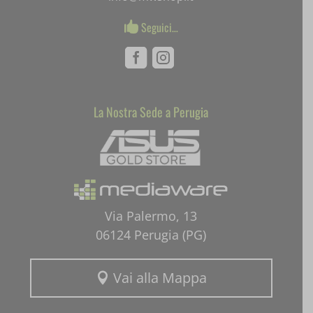
SLO_G_WPT_TO
Seguici…

SLO_GWPT_Show_Hide_tmp
Facebook
Instagram
SLO_wptGlobTipTmp
ssm_au_c
La Nostra Sede a Perugia
Mediaware
uaval
wpc*
Via Palermo, 13
06124 Perugia (PG)
Vai alla Mappa
