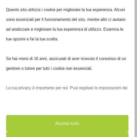
Ultimi pezzi disponibili
Questo sito utilizza i cookie per migliorare la tua esperienza. Alcuni
sono essenziali per il funzionamento del sito, mentre altri ci aiutano
ad analizzare e migliorare la tua esperienza di utilizzo. Esamina le
tue opzioni e fai la tua scelta.
Se hai meno di 16 anni, assicurati di aver ricevuto il consenso di un
genitore o tutore per tutti i cookie non essenziali.
La tua privacy è importante per noi. Puoi regolare le impostazioni
BORSA BOMBATA TWEED 15.6′ BLU
E00850-11
dei cookie in qualsiasi momento. Per maggiori informazioni su
come utilizziamo i dati, leggi la nostra politica sulla privacy. Puoi
€
55,00
IVA inclusa
modificare le tue preferenze in qualsiasi momento facendo clic sul
Accetta tutto
Non disponibile
pulsante delle impostazioni qui sotto.