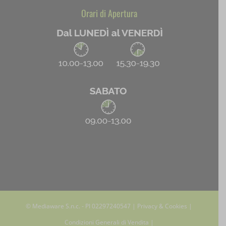
Orari di Apertura
© Mediaware S.n.c. - PI 02297240547 |
Privacy & Cookies
|
Condizioni Generali di Vendita
|