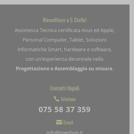
et-saving-post-*
Rivenditore a 5 Stelle!
ext_name
Assistenza Tecnica certificata Asus ed Apple,
i18next
Personal Computer, Tablet, Soluzioni
Informatiche Smart, hardware e software,
litespeed_qc_hide_banner
con un’esperienza decennale nella
mjx.menu
Progettazione e Assemblaggio su misura
.
notified-Notify_Cat_None
Contatti Rapidi
perf_*
Telefono

pum-*
075 58 37 359
SL_GWPT_Show_Hide_tmp
Email

SL_wptGlobTipTmp
info@mwshop.it