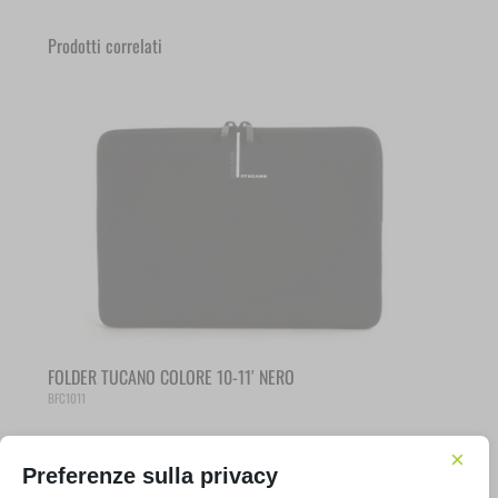
Prodotti correlati
FOLDER TUCANO COLORE 10-11′ NERO
BFC1011
×
€
14,90
IVA inclusa
Preferenze sulla privacy