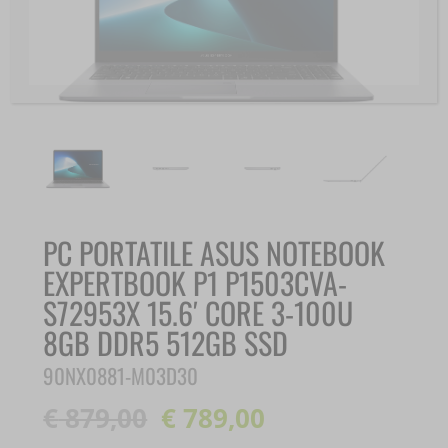
PC PORTATILE ASUS NOTEBOOK
EXPERTBOOK P1 P1503CVA-
S72953X 15.6′ CORE 3-100U
8GB DDR5 512GB SSD
90NX0881-M03D30
€
879,00
€
789,00
Il