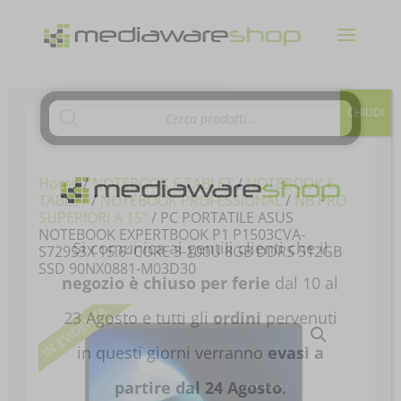
Products
CHIUDI
search
Home
/
NOTEBOOK E TABLET
/
NOTEBOOK E
TABLET
/
NOTEBOOK PROFESSIONAL
/
NB PRO
SUPERIORI A 15"
/ PC PORTATILE ASUS
NOTEBOOK EXPERTBOOK P1 P1503CVA-
Si comunica ai gentili clienti che il
S72953X 15.6′ CORE 3-100U 8GB DDR5 512GB
SSD 90NX0881-M03D30
negozio è chiuso per ferie
dal 10 al
23 Agosto e tutti gli
ordini
pervenuti
in questi giorni verranno
evasi a
partire dal 24 Agosto
.