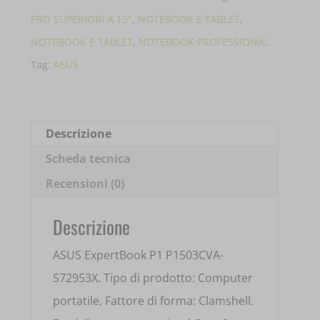
P1
PRO SUPERIORI A 15"
,
NOTEBOOK E TABLET
,
P1503CVA-
NOTEBOOK E TABLET
,
NOTEBOOK PROFESSIONAL
S72953X
Tag:
ASUS
15.6'
CORE
3-
Descrizione
100U
Scheda tecnica
8GB
Recensioni (0)
DDR5
512GB
Descrizione
SSD
ASUS ExpertBook P1 P1503CVA-
90NX0881-
S72953X. Tipo di prodotto: Computer
M03D30
portatile, Fattore di forma: Clamshell.
quantità