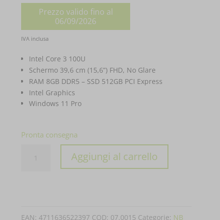
prezzo
Prezzo valido fino al
originale
06/09/2026
era:
Il
IVA inclusa
€ 879,00.
prezzo
Intel Core 3 100U
attuale
Schermo 39,6 cm (15,6”) FHD, No Glare
RAM 8GB DDR5 – SSD 512GB PCI Express
è:
Intel Graphics
€ 789,00.
Windows 11 Pro
Pronta consegna
PC
Aggiungi al carrello
PORTATILE
ASUS
NOTEBOOK
EXPERTBOOK
EAN:
4711636522397
COD:
07.0015
Categorie:
NB