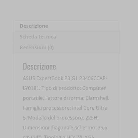
14'
ULTRA
5-
Descrizione
225H
Scheda tecnica
8GB
Recensioni (0)
DDR5
512GB
Descrizione
SSD
ASUS ExpertBook P3 G1 P3406CCAP-
90NX0AM1-
LY0181. Tipo di prodotto: Computer
M006L0
portatile, Fattore di forma: Clamshell.
quantità
Famiglia processore: Intel Core Ultra
5, Modello del processore: 225H.
Dimensioni diagonale schermo: 35,6
cm (14"), Tipologia HD: WUXGA,