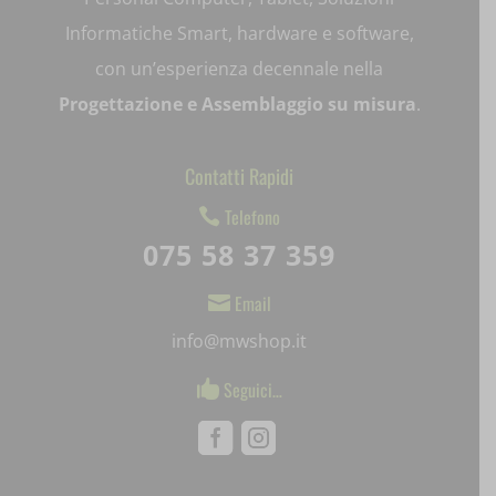
litespeed_qc_hide_banner
Informatiche Smart, hardware e software,
mjx.menu
con un’esperienza decennale nella
notified-Notify_Cat_None
Progettazione e Assemblaggio su misura
.
perf_*
Contatti Rapidi
pum-*
Telefono

SL_GWPT_Show_Hide_tmp
075 58 37 359
SL_wptGlobTipTmp
Email

info@mwshop.it
SLO_G_WPT_TO
Seguici…
SLO_GWPT_Show_Hide_tmp

Facebook
Instagram
SLO_wptGlobTipTmp
ssm_au_c