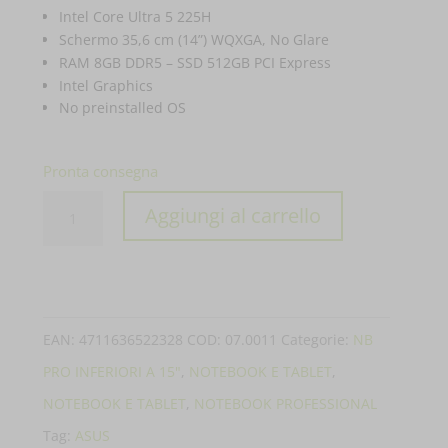
Intel Core Ultra 5 225H
Schermo 35,6 cm (14”) WQXGA, No Glare
RAM 8GB DDR5 – SSD 512GB PCI Express
Intel Graphics
No preinstalled OS
Pronta consegna
PC
Aggiungi al carrello
PORTATILE
ASUS
NOTEBOOK
EXPERTBOOK
EAN:
4711636522328
COD:
07.0011
Categorie:
NB
P3
PRO INFERIORI A 15"
,
NOTEBOOK E TABLET
,
P3406CCAP-
NOTEBOOK E TABLET
,
NOTEBOOK PROFESSIONAL
LY0181
Tag:
ASUS