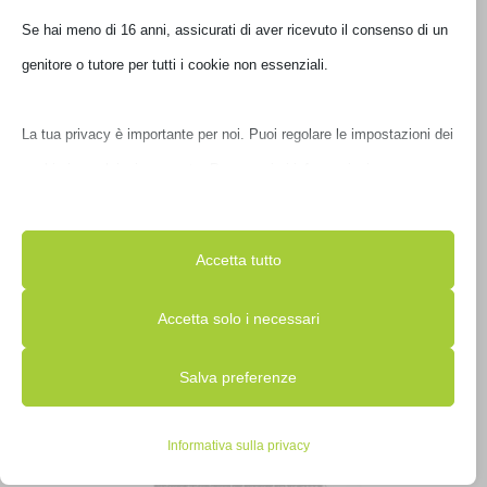
Se hai meno di 16 anni, assicurati di aver ricevuto il consenso di un
genitore o tutore per tutti i cookie non essenziali.
La tua privacy è importante per noi. Puoi regolare le impostazioni
dei cookie in qualsiasi momento. Per maggiori informazioni su
BORSA BOMBATA CARTELLA CLASSIC 13′ ROSSO
E00361-5
come utilizziamo i dati, leggi la nostra politica sulla privacy. Puoi
modificare le tue preferenze in qualsiasi momento facendo clic sul
€
45,01
Accetta tutto
IVA inclusa
pulsante delle impostazioni qui sotto.
Ultimi pezzi disponibili
Accetta solo i necessari
Nota che, se scegli di disabilitare alcuni tipi di cookie, questo
Salva preferenze
potrebbe influire sulla tua esperienza del sito e sui servizi che
possiamo offrire.
Informativa sulla privacy
Essenziali