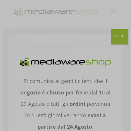
Products
CHIUDI
search
Home
/
NOTEBOOK E TABLET
/
NOTEBOOK E
TABLET
/
NOTEBOOK PROFESSIONAL
/
NB PRO
INFERIORI A 15"
/ PC PORTATILE ASUS
NOTEBOOK EXPERTBOOK P3 P3406CCAP-
Si comunica ai gentili clienti che il
LY0181 14′ ULTRA 5-225H 8GB DDR5 512GB
SSD 90NX0AM1-M006L0
negozio è chiuso per ferie
dal 10 al
23 Agosto e tutti gli
ordini
pervenuti
in questi giorni verranno
evasi a
partire dal 24 Agosto
.