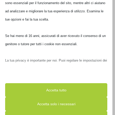
sono essenziali per il funzionamento del sito, mentre altri ci aiutano
ad analizzare e migliorare la tua esperienza di utilizzo. Esamina le
tue opzioni e fai la tua scelta.
Se hai meno di 16 anni, assicurati di aver ricevuto il consenso di un
genitore o tutore per tutti i cookie non essenziali.
BORSA TUCANO DARKOLOR SLIM BAG 13’/14′ NERO
La tua privacy è importante per noi. Puoi regolare le impostazioni
BDA1314-BK
dei cookie in qualsiasi momento. Per maggiori informazioni su
come utilizziamo i dati, leggi la nostra politica sulla privacy. Puoi
€
42,00
IVA inclusa
modificare le tue preferenze in qualsiasi momento facendo clic sul
Ultimi pezzi disponibili
Accetta tutto
pulsante delle impostazioni qui sotto.
Accetta solo i necessari
Nota che, se scegli di disabilitare alcuni tipi di cookie, questo