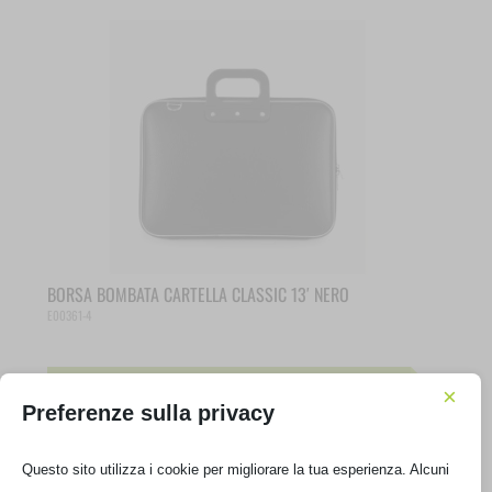
BORSA BOMBATA CARTELLA CLASSIC 13′ NERO
E00361-4
€
45,01
IVA inclusa
×
Preferenze sulla privacy
Non disponibile
Questo sito utilizza i cookie per migliorare la tua esperienza. Alcuni