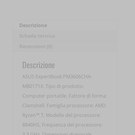
16'
RYZEN
7
Descrizione
8840HS
Scheda tecnica
16GB
Recensioni (0)
DDR5
512GB
Descrizione
SSD
ASUS ExpertBook PM3606CHA-
90NX09T2-
MB0171X. Tipo di prodotto:
M005X0
Computer portatile, Fattore di forma:
quantità
Clamshell. Famiglia processore: AMD
Ryzen™ 7, Modello del processore:
8840HS, Frequenza del processore:
3,3 GHz. Dimensioni diagonale