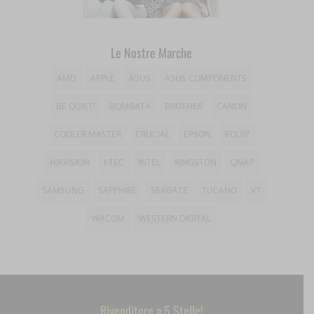
__ivc
wordpress_logged_in_*
tk_*r
__wpkreporterwid_
Le Nostre Marche
wordpress_test_cookie
tk_ai
_dd_s
AMD
APPLE
ASUS
ASUS COMPONENTS
wp_woocommerce_session_*
_gd*
BE QUIET!
BOMBATA
BROTHER
CANON
wp-settings-*
amp_*
COOLER MASTER
CRUCIAL
EPSON
EQUIP
wp-settings-time-*
appval
HIKVISION
I-TEC
INTEL
KINGSTON
QNAP
mhcookie
entval
SAMSUNG
SAPPHIRE
SEAGATE
TUCANO
V7
et-editing-post-*
WACOM
WESTERN DIGITAL
et-recommend-sync-post-*
et-saved-post*
et-saving-post-*
Rivenditore a 5 Stelle!