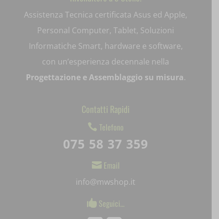
Assistenza Tecnica certificata Asus ed Apple,
ext_name
Personal Computer, Tablet, Soluzioni
i18next
Informatiche Smart, hardware e software,
litespeed_qc_hide_banner
con un’esperienza decennale nella
Progettazione e Assemblaggio su misura
.
mjx.menu
notified-Notify_Cat_None
Contatti Rapidi
perf_*
Telefono

075 58 37 359
pum-*
SL_GWPT_Show_Hide_tmp
Email

info@mwshop.it
SL_wptGlobTipTmp
Seguici…

SLO_G_WPT_TO