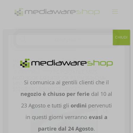
Products
CHIUDI
search
Home
/
NOTEBOOK E TABLET
/
NOTEBOOK E
TABLET
/
NOTEBOOK PROFESSIONAL
/
NB PRO
SUPERIORI A 15"
/ PC PORTATILE ASUS
NOTEBOOK EXPERTBOOK P3 PM3606CHA-
Si comunica ai gentili clienti che il
MB0171X 16′ RYZEN 7 8840HS 16GB DDR5
512GB SSD 90NX09T2-M005X0
negozio è chiuso per ferie
dal 10 al
23 Agosto e tutti gli
ordini
pervenuti
in questi giorni verranno
evasi a
partire dal 24 Agosto
.