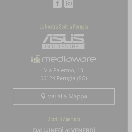
Facebook
Instagram
SLO_GWPT_Show_Hide_tmp
SLO_wptGlobTipTmp
La Nostra Sede a Perugia
Mediaware
ssm_au_c
uaval
wpc*
Via Palermo, 13
06124 Perugia (PG)
Vai alla Mappa

Orari di Apertura