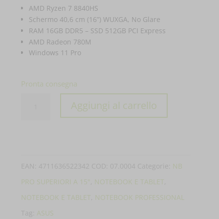
AMD Ryzen 7 8840HS
Schermo 40,6 cm (16”) WUXGA, No Glare
RAM 16GB DDR5 – SSD 512GB PCI Express
AMD Radeon 780M
Windows 11 Pro
Pronta consegna
PC
Aggiungi al carrello
PORTATILE
ASUS
NOTEBOOK
EXPERTBOOK
EAN:
4711636522342
COD:
07.0004
Categorie:
NB
P3
PRO SUPERIORI A 15"
,
NOTEBOOK E TABLET
,
PM3606CHA-
NOTEBOOK E TABLET
,
NOTEBOOK PROFESSIONAL
MB0171X
Tag:
ASUS