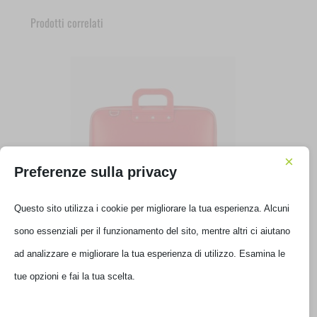
Prodotti correlati
×
Preferenze sulla privacy
Questo sito utilizza i cookie per migliorare la tua esperienza. Alcuni
BORSA BOMBATA CARTELLA CLASSIC 13′ ANTRACITE
sono essenziali per il funzionamento del sito, mentre altri ci aiutano
E00361-16
ad analizzare e migliorare la tua esperienza di utilizzo. Esamina le
tue opzioni e fai la tua scelta.
€
45,01
IVA inclusa
Non disponibile