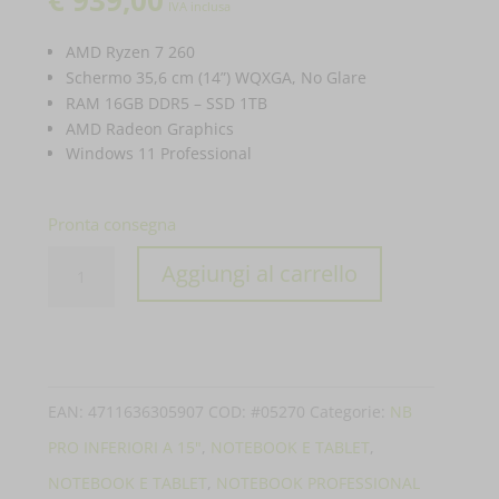
€
939,00
IVA inclusa
AMD Ryzen 7 260
Schermo 35,6 cm (14”) WQXGA, No Glare
RAM 16GB DDR5 – SSD 1TB
AMD Radeon Graphics
Windows 11 Professional
Pronta consegna
PC
Aggiungi al carrello
PORTATILE
ASUS
NOTEBOOK
EXPERTBOOK
EAN:
4711636305907
COD:
#05270
Categorie:
NB
PM3
PRO INFERIORI A 15"
,
NOTEBOOK E TABLET
,
PM3406CHA-
NOTEBOOK E TABLET
,
NOTEBOOK PROFESSIONAL