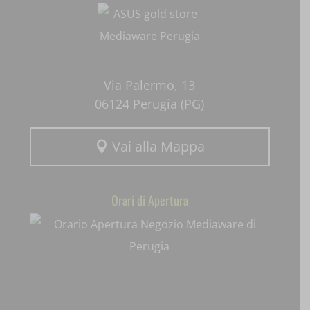
uaval
wpc*
Via Palermo, 13
06124 Perugia (PG)
Vai alla Mappa

Orari di Apertura