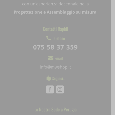
con un’esperienza decennale nella
mjx.menu
Progettazione e Assemblaggio su misura
.
notified-Notify_Cat_None
Contatti Rapidi
perf_*
Telefono

pum-*
075 58 37 359
SL_GWPT_Show_Hide_tmp
Email

SL_wptGlobTipTmp
info@mwshop.it
SLO_G_WPT_TO
Seguici…

SLO_GWPT_Show_Hide_tmp
Facebook
Instagram
SLO_wptGlobTipTmp
ssm_au_c
La Nostra Sede a Perugia
Mediaware