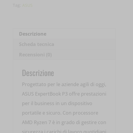
LY0022X
Tag:
ASUS
14'
RYZEN
7-
Descrizione
260
Scheda tecnica
16GB
Recensioni (0)
DDR5
1TB
Descrizione
SSD
Progettato per le aziende agili di oggi,
90NX09U2-
ASUS ExpertBook P3 offre prestazioni
M000R0
per il business in un dispositivo
quantità
portatile e sicuro. Con processore
AMD Ryzen 7 è in grado di gestire con
sicurezza i carichi di lavoro quotidiani