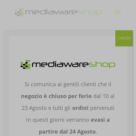
Products
CHIUDI
search
Home
/
NOTEBOOK E TABLET
/
NOTEBOOK E
TABLET
/
NOTEBOOK PROFESSIONAL
/
NB PRO
INFERIORI A 15"
/ PC PORTATILE ASUS
NOTEBOOK EXPERTBOOK PM3 PM3406CHA-
Si comunica ai gentili clienti che il
LY0022X 14′ RYZEN 7-260 16GB DDR5 1TB SSD
90NX09U2-M000R0
negozio è chiuso per ferie
dal 10 al
23 Agosto e tutti gli
ordini
pervenuti
in questi giorni verranno
evasi a
partire dal 24 Agosto
.