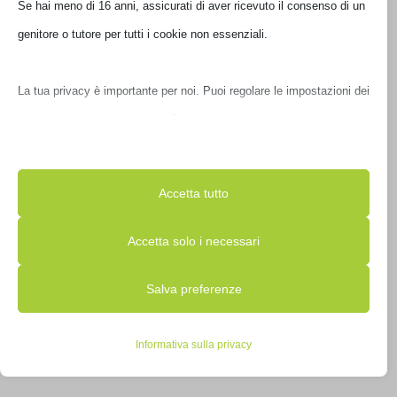
Se hai meno di 16 anni, assicurati di aver ricevuto il consenso di un
genitore o tutore per tutti i cookie non essenziali.
La tua privacy è importante per noi. Puoi regolare le impostazioni
dei cookie in qualsiasi momento. Per maggiori informazioni su
come utilizziamo i dati, leggi la nostra politica sulla privacy. Puoi
modificare le tue preferenze in qualsiasi momento facendo clic sul
Accetta tutto
pulsante delle impostazioni qui sotto.
Accetta solo i necessari
BORSA BOMBATA TWEED 15.6′ VERDE
Nota che, se scegli di disabilitare alcuni tipi di cookie, questo
E00850-7
Salva preferenze
potrebbe influire sulla tua esperienza del sito e sui servizi che
possiamo offrire.
€
55,00
IVA inclusa
Informativa sulla privacy
Non disponibile
Essenziali