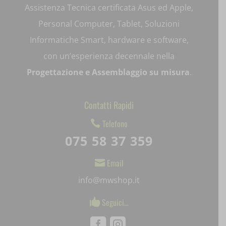
Assistenza Tecnica certificata Asus ed Apple,
litespeed_qc_hide_banner
Personal Computer, Tablet, Soluzioni
mjx.menu
Informatiche Smart, hardware e software,
con un’esperienza decennale nella
notified-Notify_Cat_None
Progettazione e Assemblaggio su misura
.
perf_*
Contatti Rapidi
pum-*
Telefono

SL_GWPT_Show_Hide_tmp
075 58 37 359
SL_wptGlobTipTmp
Email

SLO_G_WPT_TO
info@mwshop.it
SLO_GWPT_Show_Hide_tmp
Seguici…

SLO_wptGlobTipTmp