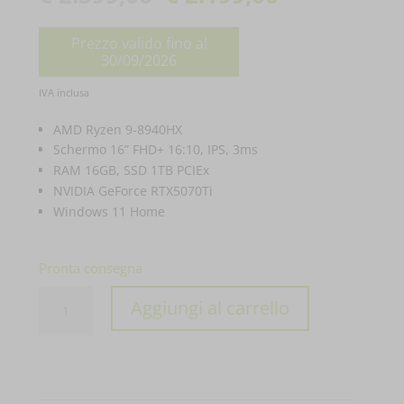
prezzo
Prezzo valido fino al
originale
30/09/2026
era:
Il
IVA inclusa
€ 2.599,00.
prezzo
AMD Ryzen 9-8940HX
attuale
Schermo 16” FHD+ 16:10, IPS, 3ms
RAM 16GB, SSD 1TB PCIEx
è:
NVIDIA GeForce RTX5070Ti
€ 2.199,00.
Windows 11 Home
Pronta consegna
PC
Aggiungi al carrello
PORTATILE
ASUS
NOTEBOOK