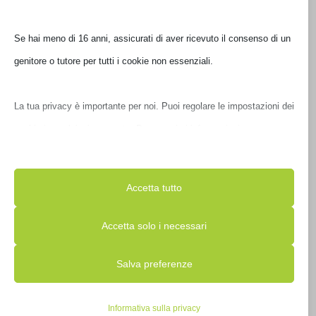
€
55,00
Se hai meno di 16 anni, assicurati di aver ricevuto il consenso di un
IVA inclusa
genitore o tutore per tutti i cookie non essenziali.
Non disponibile
La tua privacy è importante per noi. Puoi regolare le impostazioni
dei cookie in qualsiasi momento. Per maggiori informazioni su
come utilizziamo i dati, leggi la nostra politica sulla privacy. Puoi
modificare le tue preferenze in qualsiasi momento facendo clic sul
Accetta tutto
pulsante delle impostazioni qui sotto.
Accetta solo i necessari
Nota che, se scegli di disabilitare alcuni tipi di cookie, questo
Salva preferenze
potrebbe influire sulla tua esperienza del sito e sui servizi che
BORSA BOMBATA CARTELLA CLASSIC 13′ ROSSO
E00361-5
possiamo offrire.
Informativa sulla privacy