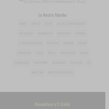
_dd_s
wp_woocommerce_session_*
_gd*
Le Nostre Marche
wp-settings-*
amp_*
AMD
APPLE
ASUS
ASUS COMPONENTS
wp-settings-time-*
appval
BE QUIET!
BOMBATA
BROTHER
CANON
mhcookie
COOLER MASTER
CRUCIAL
EPSON
EQUIP
entval
HIKVISION
I-TEC
INTEL
KINGSTON
QNAP
et-editing-post-*
SAMSUNG
SAPPHIRE
SEAGATE
TUCANO
V7
et-recommend-sync-post-*
WACOM
WESTERN DIGITAL
et-saved-post*
et-saving-post-*
ext_name
Rivenditore a 5 Stelle!
i18next