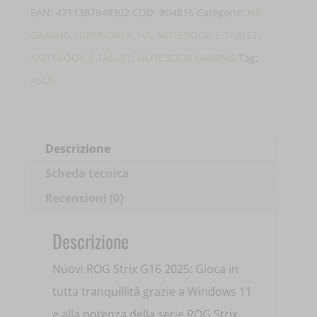
ROG
EAN:
4711387848302
COD:
#04816
Categorie:
NB
STRIX
GAMING SUPERIORI A 16"
,
NOTEBOOK E TABLET
,
G16
NOTEBOOK E TABLET
,
NOTEBOOK GAMING
Tag:
G614PR-
ASUS
RV016W
16'
RYZEN
Descrizione
9-
Scheda tecnica
8940HX
Recensioni (0)
16GB
1TB
Descrizione
RTX5070TI
Nuovi ROG Strix G16 2025: Gioca in
90NR0NJ7-
tutta tranquillità grazie a Windows 11
M000T0
e alla potenza della serie ROG Strix