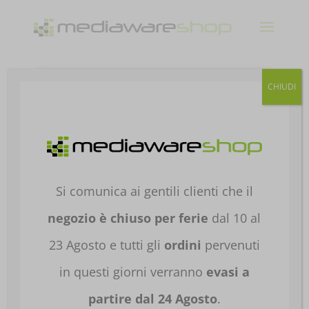
Products
CHIUDI
search
Home
/
NOTEBOOK E TABLET
/
NOTEBOOK E
TABLET
/
NOTEBOOK GAMING
/
NB GAMING
SUPERIORI A 16"
/ PC PORTATILE ASUS
NOTEBOOK ROG STRIX G16 G614PR-RV016W
Si comunica ai gentili clienti che il
16′ RYZEN 9-8940HX 16GB 1TB RTX5070TI
90NR0NJ7-M000T0
negozio è chiuso per ferie
dal 10 al
23 Agosto e tutti gli
ordini
pervenuti
in questi giorni verranno
evasi a
partire dal 24 Agosto
.