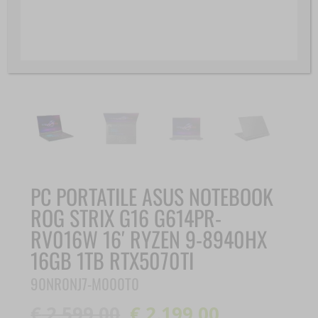
PC PORTATILE ASUS NOTEBOOK
ROG STRIX G16 G614PR-
RV016W 16′ RYZEN 9-8940HX
16GB 1TB RTX5070TI
90NR0NJ7-M000T0
€
2.599,00
€
2.199,00
Il