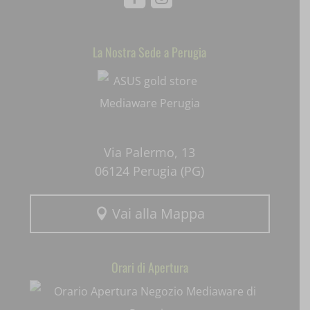
Facebook
Instagram
ssm_au_c
uaval
La Nostra Sede a Perugia
Mediaware
wpc*
Via Palermo, 13
06124 Perugia (PG)
Vai alla Mappa

Orari di Apertura