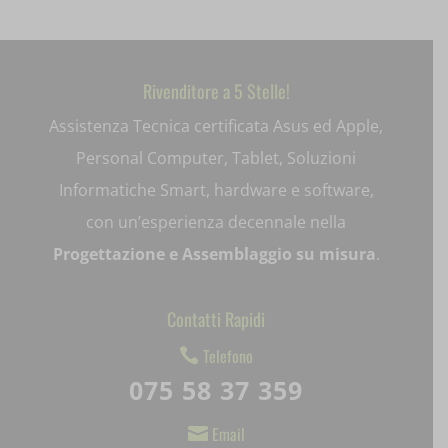
i18next
litespeed_qc_hide_banner
Rivenditore a 5 Stelle!
mjx.menu
Assistenza Tecnica certificata Asus ed Apple,
Personal Computer, Tablet, Soluzioni
notified-Notify_Cat_None
Informatiche Smart, hardware e software,
perf_*
con un’esperienza decennale nella
pum-*
Progettazione e Assemblaggio su misura
.
SL_GWPT_Show_Hide_tmp
Contatti Rapidi
SL_wptGlobTipTmp
Telefono

SLO_G_WPT_TO
075 58 37 359
SLO_GWPT_Show_Hide_tmp
Email
