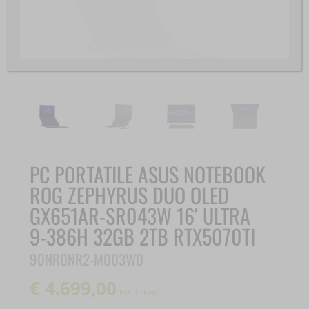
PC PORTATILE ASUS NOTEBOOK
ROG ZEPHYRUS DUO OLED
GX651AR-SR043W 16′ ULTRA
9-386H 32GB 2TB RTX5070TI
90NR0NR2-M003W0
€
4.699,00
IVA inclusa