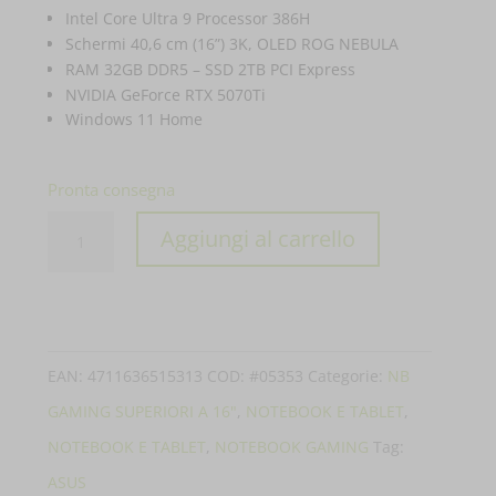
Intel Core Ultra 9 Processor 386H
Schermi 40,6 cm (16”) 3K, OLED ROG NEBULA
RAM 32GB DDR5 – SSD 2TB PCI Express
NVIDIA GeForce RTX 5070Ti
Windows 11 Home
Pronta consegna
PC
Aggiungi al carrello
PORTATILE
ASUS
NOTEBOOK
ROG
EAN:
4711636515313
COD:
#05353
Categorie:
NB
ZEPHYRUS
GAMING SUPERIORI A 16"
,
NOTEBOOK E TABLET
,
DUO
NOTEBOOK E TABLET
,
NOTEBOOK GAMING
Tag:
OLED
ASUS