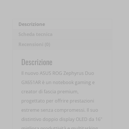
GX651AR-
SR043W
16'
Descrizione
ULTRA
Scheda tecnica
9-
Recensioni (0)
386H
32GB
Descrizione
2TB
Il nuovo ASUS ROG Zephyrus Duo
RTX5070TI
GX651AR è un notebook gaming e
90NR0NR2-
creator di fascia premium,
M003W0
progettato per offrire prestazioni
quantità
estreme senza compromessi. Il suo
distintivo doppio display OLED da 16"
migliora produttività e multitasking,