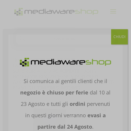
Products
CHIUDI
search
Home
/
NOTEBOOK E TABLET
/
NOTEBOOK E
TABLET
/
NOTEBOOK GAMING
/
NB GAMING
SUPERIORI A 16"
/ PC PORTATILE ASUS
NOTEBOOK ROG ZEPHYRUS DUO OLED
Si comunica ai gentili clienti che il
GX651AR-SR043W 16′ ULTRA 9-386H 32GB 2TB
RTX5070TI 90NR0NR2-M003W0
negozio è chiuso per ferie
dal 10 al
23 Agosto e tutti gli
ordini
pervenuti
in questi giorni verranno
evasi a
partire dal 24 Agosto
.