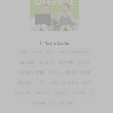
__wpkreporterwid_
wordpress_test_cookie
tk_ai
_dd_s
wp_woocommerce_session_*
_gd*
wp-settings-*
amp_*
wp-settings-time-*
Le Nostre Marche
appval
AMD
APPLE
ASUS
ASUS COMPONENTS
mhcookie
entval
BE QUIET!
BOMBATA
BROTHER
CANON
et-editing-post-*
COOLER MASTER
CRUCIAL
EPSON
EQUIP
et-recommend-sync-post-*
HIKVISION
I-TEC
INTEL
KINGSTON
QNAP
et-saved-post*
SAMSUNG
SAPPHIRE
SEAGATE
TUCANO
V7
et-saving-post-*
WACOM
WESTERN DIGITAL
ext_name