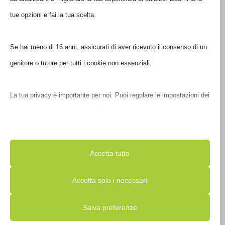
Ultimi pezzi disponibili
tue opzioni e fai la tua scelta.
Se hai meno di 16 anni, assicurati di aver ricevuto il consenso di un
genitore o tutore per tutti i cookie non essenziali.
La tua privacy è importante per noi. Puoi regolare le impostazioni
dei cookie in qualsiasi momento. Per maggiori informazioni su
come utilizziamo i dati, leggi la nostra politica sulla privacy. Puoi
modificare le tue preferenze in qualsiasi momento facendo clic sul
Accetta tutto
ZAINO TUCANO TERRA GRAVITY BACKPACK 15.6′ NERO
pulsante delle impostazioni qui sotto.
BKTER15-AGS-BK
Accetta solo i necessari
Nota che, se scegli di disabilitare alcuni tipi di cookie, questo
€
89,00
IVA inclusa
Salva preferenze
potrebbe influire sulla tua esperienza del sito e sui servizi che
Non disponibile
possiamo offrire.