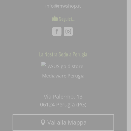
SLO_wptGlobTipTmp
info@mwshop.it
ssm_au_c
Seguici…

uaval
Facebook
Instagram
wpc*
La Nostra Sede a Perugia
Mediaware
Via Palermo, 13
06124 Perugia (PG)
Vai alla Mappa
