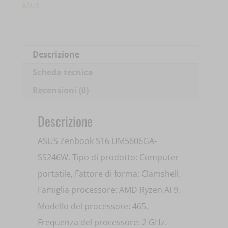
UM5606GA-
ASUS
SS246W
16'
RYZEN
Descrizione
AI-
Scheda tecnica
9
Recensioni (0)
465
32GB
Descrizione
DDR5
ASUS Zenbook S16 UM5606GA-
1TB
SS246W. Tipo di prodotto: Computer
SSD
portatile, Fattore di forma: Clamshell.
90NB17H2-
Famiglia processore: AMD Ryzen AI 9,
M00EN0
Modello del processore: 465,
quantità
Frequenza del processore: 2 GHz.