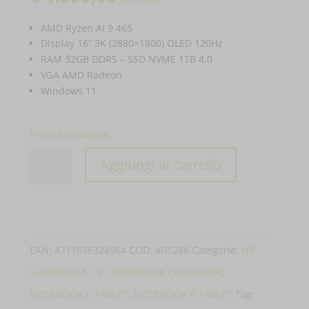
AMD Ryzen AI 9 465
Display 16” 3K (2880×1800) OLED 120Hz
RAM 32GB DDR5 – SSD NVME 1TB 4.0
VGA AMD Radeon
Windows 11
Pronta consegna
PC
Aggiungi al carrello
PORTATILE
ASUS
NOTEBOOK
ZENBOOK
EAN:
4711636324564
COD:
#05286
Categorie:
NB
S16
SUPERIORI A 15"
,
NOTEBOOK CONSUMER
,
OLED
NOTEBOOK E TABLET
,
NOTEBOOK E TABLET
Tag: