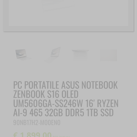
PC PORTATILE ASUS NOTEBOOK
ZENBOOK S16 OLED
UM5606GA-SS246W 16′ RYZEN
AI-9 465 32GB DDR5 1TB SSD
90NB17H2-M00EN0
€
1.899,00
IVA inclusa