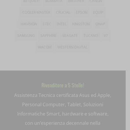
BE QUIET!
BOMBATA
BROTHER
CANON
wp-settings-*
amp_*
COOLER MASTER
CRUCIAL
EPSON
EQUIP
wp-settings-time-*
appval
HIKVISION
I-TEC
INTEL
KINGSTON
QNAP
mhcookie
entval
SAMSUNG
SAPPHIRE
SEAGATE
TUCANO
V7
et-editing-post-*
WACOM
WESTERN DIGITAL
et-recommend-sync-post-*
et-saved-post*
et-saving-post-*
Rivenditore a 5 Stelle!
Assistenza Tecnica certificata Asus ed Apple,
ext_name
Personal Computer, Tablet, Soluzioni
i18next
Informatiche Smart, hardware e software,
litespeed_qc_hide_banner
con un’esperienza decennale nella