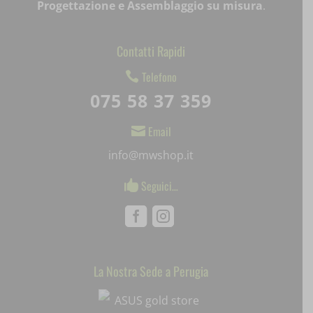
Progettazione e Assemblaggio su misura
.
mjx.menu
notified-Notify_Cat_None
Contatti Rapidi
perf_*
Telefono

075 58 37 359
pum-*
SL_GWPT_Show_Hide_tmp
Email

info@mwshop.it
SL_wptGlobTipTmp
Seguici…

SLO_G_WPT_TO
Facebook
Instagram
SLO_GWPT_Show_Hide_tmp
SLO_wptGlobTipTmp
La Nostra Sede a Perugia
Mediaware
ssm_au_c
uaval