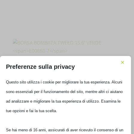
×
Preferenze sulla privacy
Questo sito utilizza i cookie per migliorare la tua esperienza. Alcuni
BORSA BOMBATA TWEED 15.6′ VERDE
sono essenziali per il funzionamento del sito, mentre altri ci aiutano
E00850-7
ad analizzare e migliorare la tua esperienza di utilizzo. Esamina le
€
55,00
tue opzioni e fai la tua scelta.
IVA inclusa
Non disponibile
Se hai meno di 16 anni, assicurati di aver ricevuto il consenso di un