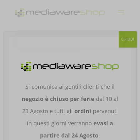
Products
CHIUDI
search
Home
/
NOTEBOOK E TABLET
/
NOTEBOOK E
TABLET
/
NOTEBOOK CONSUMER
/
NB
SUPERIORI A 15"
/ PC PORTATILE ASUS
NOTEBOOK ZENBOOK S16 OLED UM5606GA-
Si comunica ai gentili clienti che il
SS246W 16′ RYZEN AI-9 465 32GB DDR5 1TB
SSD 90NB17H2-M00EN0
negozio è chiuso per ferie
dal 10 al
23 Agosto e tutti gli
ordini
pervenuti
in questi giorni verranno
evasi a
partire dal 24 Agosto
.