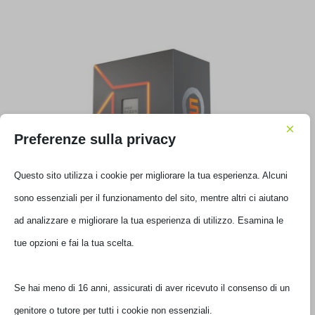
×
Preferenze sulla privacy
Questo sito utilizza i cookie per migliorare la tua esperienza. Alcuni
sono essenziali per il funzionamento del sito, mentre altri ci aiutano
PROCESSORE AMD RYZEN 5 7600 5.2GHZ 6 CORE
100-100001015BOX
ad analizzare e migliorare la tua esperienza di utilizzo. Esamina le
tue opzioni e fai la tua scelta.
€
281,00
IVA inclusa
Ultimi pezzi disponibili
Se hai meno di 16 anni, assicurati di aver ricevuto il consenso di un
genitore o tutore per tutti i cookie non essenziali.