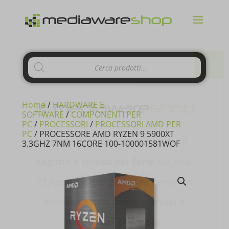
Products
CHIUDI
search
Home
/
HARDWARE E
SOFTWARE
/
COMPONENTI PER
PC
/
PROCESSORI
/
PROCESSORI AMD PER
PC
/ PROCESSORE AMD RYZEN 9 5900XT
Si comunica ai gentili clienti che il
3.3GHZ 7NM 16CORE 100-100001581WOF
negozio è chiuso per ferie
dal 10 al
23 Agosto e tutti gli
ordini
pervenuti
in questi giorni verranno
evasi a
partire dal 24 Agosto
.