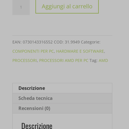
PROCESSORE
Aggiungi al carrello
AMD
RYZEN
9
5900XT
EAN:
0730143316552
COD:
31.9949
Categorie:
3.3GHZ
COMPONENTI PER PC
,
HARDWARE E SOFTWARE
,
7NM
PROCESSORI
,
PROCESSORI AMD PER PC
Tag:
AMD
16CORE
100-
100001581WOF
Descrizione
quantità
Scheda tecnica
Recensioni (0)
Descrizione