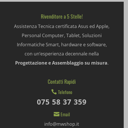
wp-settings-time-*
appval
Rivenditore a 5 Stelle!
mhcookie
entval
Assistenza Tecnica certificata Asus ed Apple,
Personal Computer, Tablet, Soluzioni
et-editing-post-*
Informatiche Smart, hardware e software,
et-recommend-sync-post-*
con un’esperienza decennale nella
et-saved-post*
Progettazione e Assemblaggio su misura
.
et-saving-post-*
Contatti Rapidi
ext_name
Telefono

i18next
075 58 37 359
litespeed_qc_hide_banner
Email

mjx.menu
info@mwshop.it