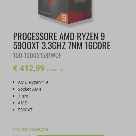
PROCESSORE AMD RYZEN 9
5900XT 3.3GHZ 7NM 16CORE
100-100001581WOF
€
412,99
IVA inclusa
AMD Ryzen™ 9
Socket AM4
7 nm
AMD
5900XT
Pronta consegna