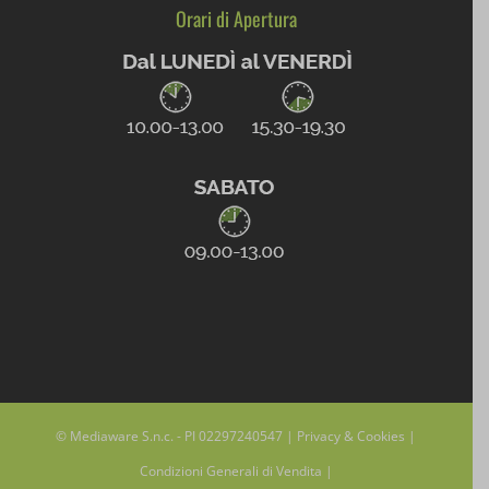
wpc*
Orari di Apertura
© Mediaware S.n.c. - PI 02297240547 |
Privacy & Cookies
|
Condizioni Generali di Vendita
|