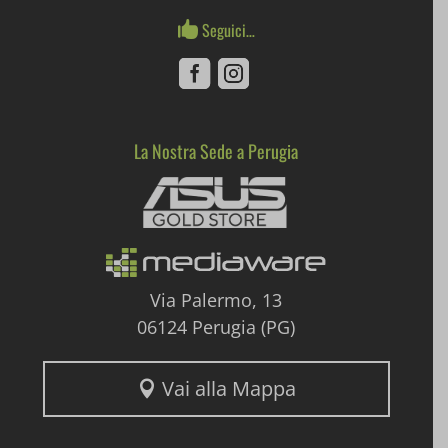
notified-Notify_Cat_None
Seguici…

perf_*
Facebook
Instagram
pum-*
La Nostra Sede a Perugia
Mediaware
SL_GWPT_Show_Hide_tmp
SL_wptGlobTipTmp
SLO_G_WPT_TO
SLO_GWPT_Show_Hide_tmp
Via Palermo, 13
06124 Perugia (PG)
SLO_wptGlobTipTmp
ssm_au_c
Vai alla Mappa

uaval