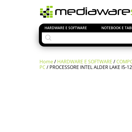
HARDWARE E SOFTWARE
NOTEBOOK E TAB
Products
search
Home
/
HARDWARE E SOFTWARE
/
COMPO
PC
/ PROCESSORE INTEL ALDER LAKE I5-1
Si comuni
23 Agost