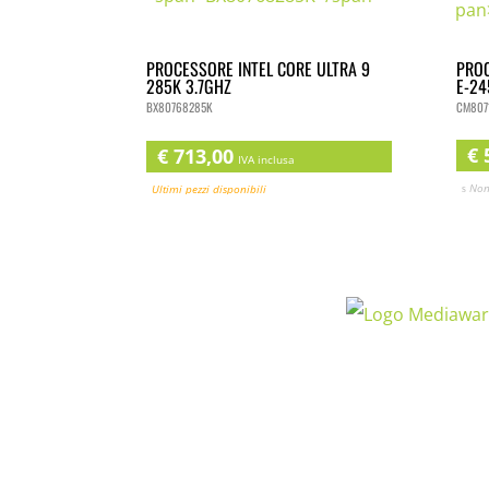
PROC
PROCESSORE INTEL CORE ULTRA 9
E-24
285K 3.7GHZ
CM8071
BX80768285K
€
5
€
713,00
IVA inclusa
Non 
Ultimi pezzi disponibili