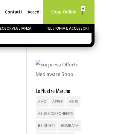
0
Contatti
Accedi
Shop Online

Elementi
IDEOSORVEGLIANZA
TELEFONIA E ACCESSORI
CHIUDI
dal 10 al
o
evasi a
Le Nostre Marche
AMD
APPLE
ASUS
ASUS COMPONENTS
BE QUIET!
BOMBATA