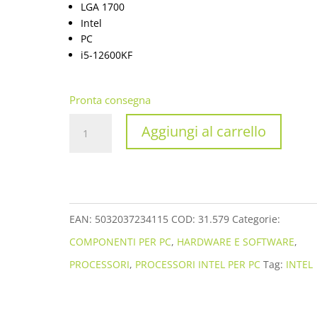
LGA 1700
Intel
PC
i5-12600KF
Pronta consegna
PROCESSORE
Aggiungi al carrello
INTEL
ALDER
LAKE
I5-
EAN:
5032037234115
COD:
31.579
Categorie:
12600KF
COMPONENTI PER PC
,
HARDWARE E SOFTWARE
,
3.7GHZ
PROCESSORI
,
PROCESSORI INTEL PER PC
Tag:
INTEL
BX8071512600KF
quantità