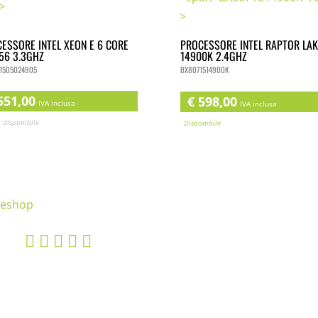
ESSORE INTEL XEON E 6 CORE
PROCESSORE INTEL RAPTOR LAKE
56 3.3GHZ
I9-14900K 2.4GHZ
505024905
BX8071514900K
51,00
€
598,00
IVA inclusa
IVA inclusa
disponibile
Disponibile
    