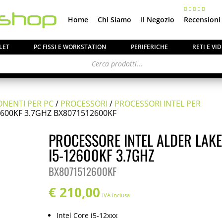
Home
Chi Siamo
Il Negozio
Recensioni
LET
PC FISSI E WORKSTATION
PERIFERICHE
RETI E V
NENTI PER PC
/
PROCESSORI
/
PROCESSORI INTEL PER
2600KF 3.7GHZ BX8071512600KF
ca ai gentili clienti che il
negozio è chiuso per ferie
PROCESSORE INTEL ALDER LAKE
o e tutti gli
ordini
pervenuti in questi giorni verrann
I5-12600KF 3.7GHZ
partire dal 24 Agosto
.
BX8071512600KF
€
210,00
IVA inclusa
Intel Core i5-12xxx