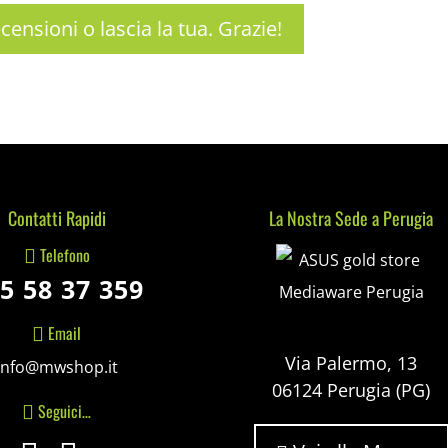
censioni o lascia la tua. Grazie!
Contatti Rapidi
La Nostra Sede a Perugia
Mediaware
Telefono

5 58 37 359
Email

Via Palermo, 13
info@mwshop.it
06124 Perugia (PG)
Seguici…
