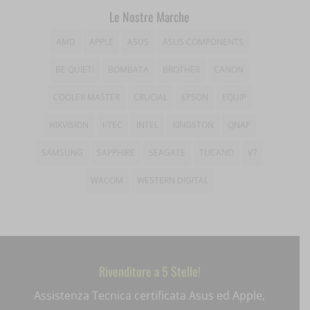
entval
Le Nostre Marche
et-editing-post-*
AMD
APPLE
ASUS
ASUS COMPONENTS
et-recommend-sync-post-*
BE QUIET!
BOMBATA
BROTHER
CANON
et-saved-post*
COOLER MASTER
CRUCIAL
EPSON
EQUIP
et-saving-post-*
HIKVISION
I-TEC
INTEL
KINGSTON
QNAP
ext_name
SAMSUNG
SAPPHIRE
SEAGATE
TUCANO
V7
WACOM
WESTERN DIGITAL
i18next
litespeed_qc_hide_banner
mjx.menu
Rivenditore a 5 Stelle!
notified-Notify_Cat_None
Assistenza Tecnica certificata Asus ed Apple,
perf_*