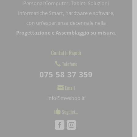
Personal Computer, Tablet, Soluzioni
pum-*
Informatiche Smart, hardware e software,
SL_GWPT_Show_Hide_tmp
con un’esperienza decennale nella
Progettazione e Assemblaggio su misura
.
SL_wptGlobTipTmp
SLO_G_WPT_TO
Contatti Rapidi
SLO_GWPT_Show_Hide_tmp
Telefono

075 58 37 359
SLO_wptGlobTipTmp
Email

ssm_au_c
info@mwshop.it
uaval
Seguici…

wpc*
Facebook
Instagram