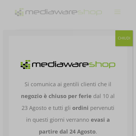
Products
CHIUDI
search
Home
/
HARDWARE E
SOFTWARE
/
COMPONENTI PER
PC
/
PROCESSORI
/
PROCESSORI INTEL PER
PC
/ PROCESSORE INTEL RAPTOR LAKE I5-
Si comunica ai gentili clienti che il
14600 OEM CM8071504821018
negozio è chiuso per ferie
dal 10 al
23 Agosto e tutti gli
ordini
pervenuti
in questi giorni verranno
evasi a
partire dal 24 Agosto
.