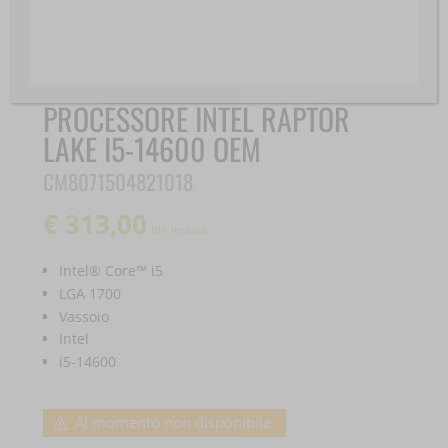
PROCESSORE INTEL RAPTOR
LAKE I5-14600 OEM
CM8071504821018
€
313,00
IVA inclusa
Intel® Core™ i5
LGA 1700
Vassoio
Intel
i5-14600
Al momento non disponibile