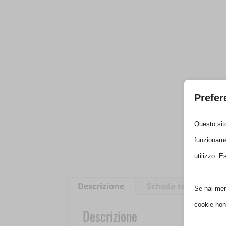
Prefer
Questo sito
funzionamen
utilizzo. E
Descrizione
Scheda tecnica
Se hai meno
cookie non
Descrizione