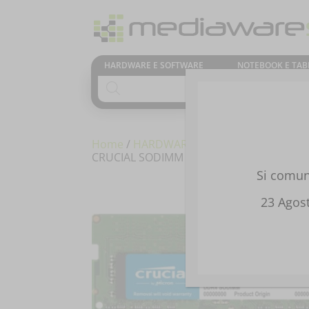
HARDWARE E SOFTWARE
NOTEBOOK E TAB
Products
search
Home
/
HARDWARE E SOFTWARE
/
COMPO
CRUCIAL SODIMM DDR4 64GB(2X32) 320
Si comuni
23 Agost