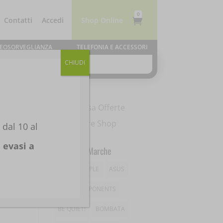
0
Contatti
Accedi
Shop Online

Elementi
IDEOSORVEGLIANZA
TELEFONIA E ACCESSORI
CHIUDI
dal 10 al
o
evasi a
Le Nostre Marche
AMD
APPLE
ASUS
ASUS COMPONENTS
BE QUIET!
BOMBATA