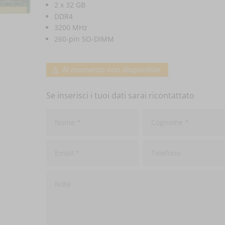
2 x 32 GB
DDR4
3200 MHz
260-pin SO-DIMM
Al momento non disponibile
Se inserisci i tuoi dati sarai ricontattato
Nome
*
Cognome
*
Email
*
Telefono