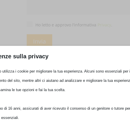
Privacy
*
Ho letto e approvo l’informativa
Privacy
.
enze sulla privacy
EAN:
0649528822505
COD:
#04635
Categorie:
COMPONENTI PER PC
,
HARDWARE E SOFTWARE
,
 utilizza i cookie per migliorare la tua esperienza. Alcuni sono essenziali per i
MODULI DDR
,
MODULI DI MEMORIA
Tag:
CRUCIAL
to del sito, mentre altri ci aiutano ad analizzare e migliorare la tua esperienz
samina le tue opzioni e fai la tua scelta.
Recensioni (0)
 di 16 anni, assicurati di aver ricevuto il consenso di un genitore o tutore per 
 essenziali.