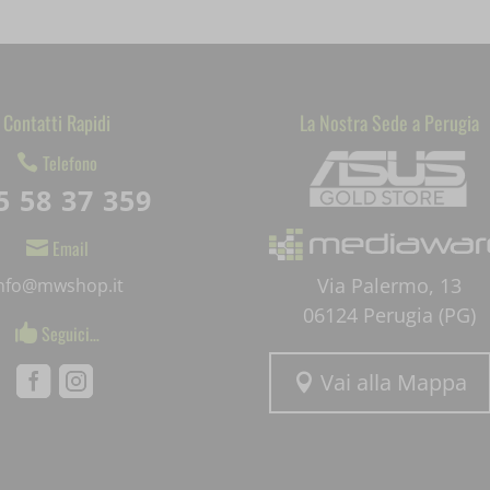
_wid
d
rations
thcookie*
sion
orterwid_
erce_cart_hash
ta
Contatti Rapidi
La Nostra Sede a Perugia
Mediaware
erce_items_in_cart
Telefono

5 58 37 359
s_logged_in_*
s_test_cookie
Email

Via Palermo, 13
info@mwshop.it
ommerce_session_*
06124 Perugia (PG)
Seguici…

gs-*
Vai alla Mappa
Facebook
Instagram

g-post-*
gs-time-*
mend-sync-post-*
e
-post*