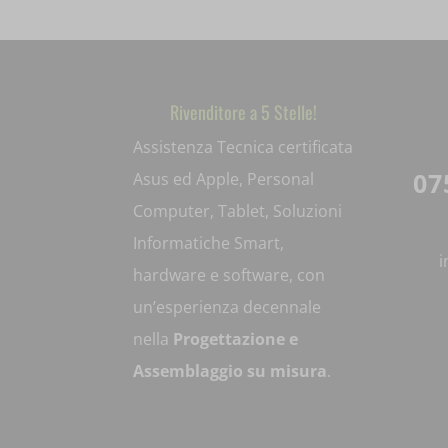
__itrace
sessionI
sbjs_mig
_gcl_gs
__ivc
wfwaf-au
sbjs_ses
__wpkrep
woocomm
sbjs_uda
Rivenditore a 5 Stelle!
_dd_s
woocomm
Assistenza Tecnica certificata
tk_*r
07
Asus ed Apple, Personal
_gd*
wordpres
tk_ai
Computer, Tablet, Soluzioni
amp_*
wordpres
Informatiche Smart,
appval
wp_wooc
hardware e software, con
un’esperienza decennale
entval
wp-settin
nella
Progettazione e
et-editin
wp-settin
Assemblaggio su misura
.
et-recom
mhcooki
et-saved