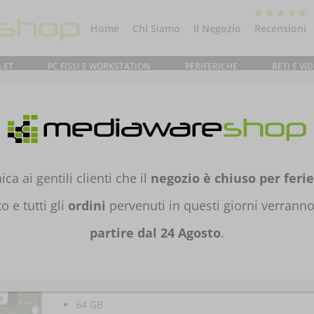
Home
Chi Siamo
Il Negozio
Recensioni
LET
PC FISSI E WORKSTATION
PERIFERICHE
RETI E V
NENTI PER PC
/
MODULI DI MEMORIA
/
MODULI DDR
/ RAM
0MHZ CT2K32G4SFD832A
ca ai gentili clienti che il
negozio è chiuso per ferie
RAM CRUCIAL SODIMM DDR4
o e tutti gli
ordini
pervenuti in questi giorni verrann
64GB(2X32) 3200MHZ
partire dal 24 Agosto
.
CT2K32G4SFD832A
€
509,00
IVA inclusa
64 GB