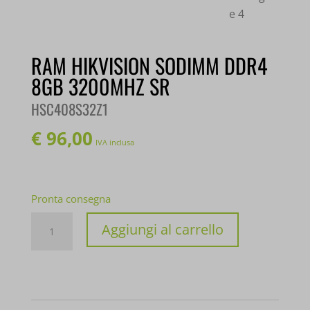
RAM HIKVISION SODIMM DDR4
8GB 3200MHZ SR
HSC408S32Z1
€
96,00
IVA inclusa
Pronta consegna
RAM
Aggiungi al carrello
HIKVISION
SODIMM
DDR4