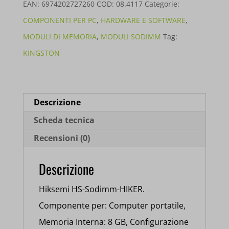
8GB
EAN:
6974202727260
COD:
08.4117
Categorie:
3200MHZ
COMPONENTI PER PC
,
HARDWARE E SOFTWARE
,
SR
MODULI DI MEMORIA
,
MODULI SODIMM
Tag:
HSC408S32Z1
KINGSTON
quantità
Descrizione
Scheda tecnica
Recensioni (0)
Descrizione
Hiksemi HS-Sodimm-HIKER.
Componente per: Computer portatile,
Memoria Interna: 8 GB, Configurazione