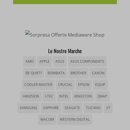
_gcl_au
Mostra dettagli
wfwaf-authcookie*
sbjs_migrations
_gcl_aw
woocommerce_cart_hash
sbjs_session
_gcl_gs
__itrace_wid
woocommerce_items_in_cart
sbjs_udata
__ivc
wordpress_logged_in_*
tk_*r
Le Nostre Marche
__wpkreporterwid_
wordpress_test_cookie
AMD
APPLE
ASUS
ASUS COMPONENTS
tk_ai
_dd_s
BE QUIET!
BOMBATA
BROTHER
CANON
wp_woocommerce_session_*
_gd*
COOLER MASTER
CRUCIAL
EPSON
EQUIP
wp-settings-*
amp_*
HIKVISION
I-TEC
INTEL
KINGSTON
QNAP
wp-settings-time-*
appval
SAMSUNG
SAPPHIRE
SEAGATE
TUCANO
V7
mhcookie
entval
WACOM
WESTERN DIGITAL
et-editing-post-*