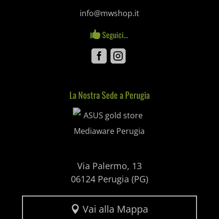
SL_GWPT_Show_Hide_tmp
info@mwshop.it
SL_wptGlobTipTmp
Seguici…

SLO_G_WPT_TO
Facebook
Instagram
SLO_GWPT_Show_Hide_tmp
SLO_wptGlobTipTmp
La Nostra Sede a Perugia
Mediaware
ssm_au_c
uaval
wpc*
Via Palermo, 13
06124 Perugia (PG)
Vai alla Mappa
