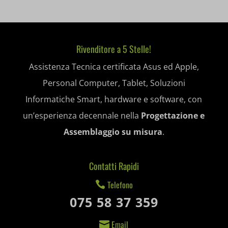
et-recommend-sync-post-*
et-saved-post*
Rivenditore a 5 Stelle!
et-saving-post-*
Assistenza Tecnica certificata Asus ed Apple,
ext_name
Personal Computer, Tablet, Soluzioni
Informatiche Smart, hardware e software, con
i18next
un’esperienza decennale nella
Progettazione e
litespeed_qc_hide_banner
Assemblaggio su misura
.
mjx.menu
Contatti Rapidi
notified-Notify_Cat_None
Telefono

perf_*
075 58 37 359
pum-*
Email
