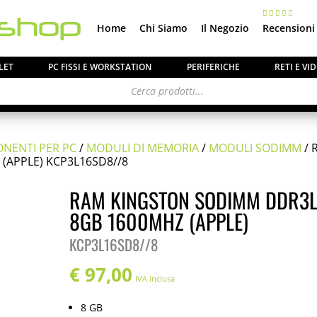
Home
Chi Siamo
Il Negozio
Recensioni
LET
PC FISSI E WORKSTATION
PERIFERICHE
RETI E V
NENTI PER PC
/
MODULI DI MEMORIA
/
MODULI SODIMM
/ 
(APPLE) KCP3L16SD8//8
RAM KINGSTON SODIMM DDR3
8GB 1600MHZ (APPLE)
KCP3L16SD8//8
€
97,00
IVA inclusa
8 GB