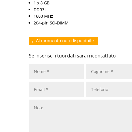
1 x 8 GB
DDR3L
1600 MHz
204-pin SO-DIMM
Al momento non disponibile
Se inserisci i tuoi dati sarai ricontattato
Nome
*
Cognome
*
Email
*
Telefono