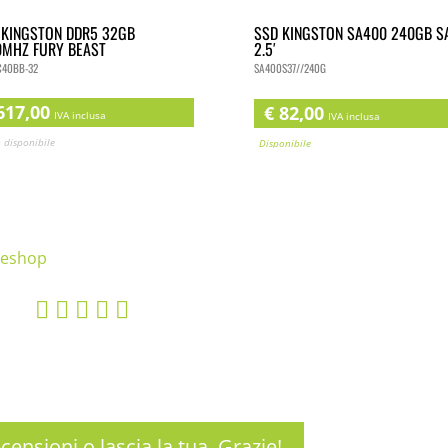
KINGSTON DDR5 32GB
SSD KINGSTON SA400 240GB S
0MHZ FURY BEAST
2.5′
C40BB-32
SA400S37//240G
17,00
€
82,00
IVA inclusa
IVA inclusa
 disponibile
Disponibile
    
ecensioni o lascia la tua. Grazie!