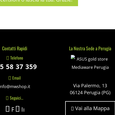
Contatti Rapidi
La Nostra Sede a Perugia
Mediaware
Telefono

5 58 37 359
Email

Via Palermo, 13
info@mwshop.it
06124 Perugia (PG)
Seguici…

Vai alla Mappa
Facebook
Instagram
