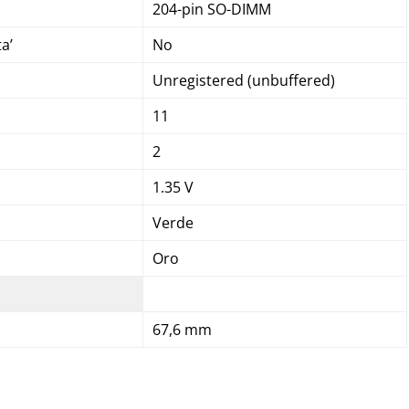
204-pin SO-DIMM
a’
No
Unregistered (unbuffered)
11
2
1.35 V
Verde
Oro
67,6 mm