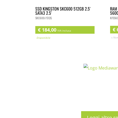
RAM 
SSD KINGSTON SKC600 512GB 2.5′
560
SATA3 2.5′
KF556
SKC600//512G
€
6
€
184,00
IVA inclusa
Non
Disponibile
Leggi altre r