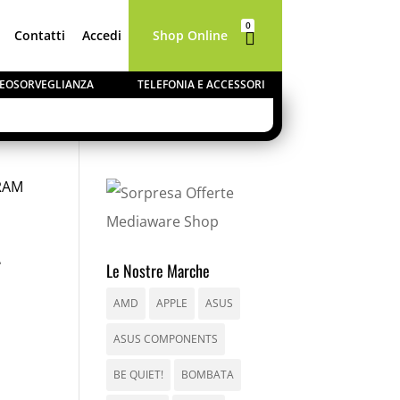
0
Contatti
Accedi
Shop Online

Elementi
IDEOSORVEGLIANZA
TELEFONIA E ACCESSORI
RAM
L
Le Nostre Marche
AMD
APPLE
ASUS
ASUS COMPONENTS
BE QUIET!
BOMBATA