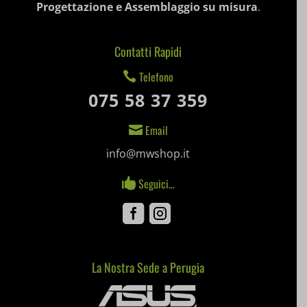
Progettazione e Assemblaggio su misura
.
et-saved-post*
et-saving-post-*
Contatti Rapidi
ext_name
Telefono

075 58 37 359
i18next
Email

litespeed_qc_hide_banner
info@mwshop.it
mjx.menu
Seguici…

notified-Notify_Cat_None
Facebook
Instagram
perf_*
pum-*
La Nostra Sede a Perugia
Mediaware
SL_GWPT_Show_Hide_tmp
SL_wptGlobTipTmp