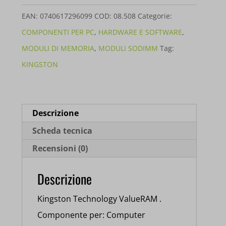
8GB
EAN:
0740617296099
COD:
08.508
Categorie:
3200MHZ
COMPONENTI PER PC
,
HARDWARE E SOFTWARE
,
SR
MODULI DI MEMORIA
,
MODULI SODIMM
Tag:
KVR32S22S8//8
KINGSTON
quantità
Descrizione
Scheda tecnica
Recensioni (0)
Descrizione
Kingston Technology ValueRAM .
Componente per: Computer