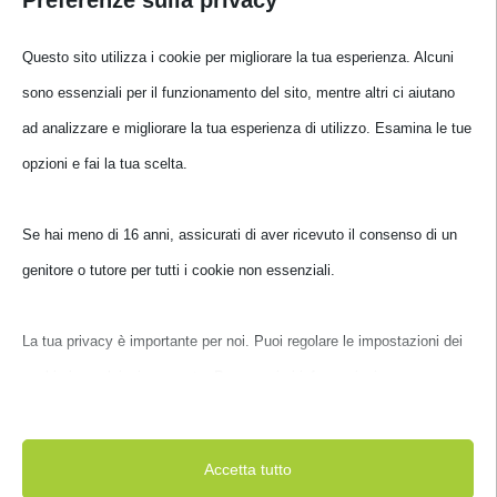
Questo sito utilizza i cookie per migliorare la tua esperienza. Alcuni
SSD KINGSTON SA400 480GB SATA3 2.5′
sono essenziali per il funzionamento del sito, mentre altri ci aiutano
SA400S37//480G
ad analizzare e migliorare la tua esperienza di utilizzo. Esamina le
tue opzioni e fai la tua scelta.
€
125,00
IVA inclusa
Disponibile
Se hai meno di 16 anni, assicurati di aver ricevuto il consenso di un
genitore o tutore per tutti i cookie non essenziali.
La tua privacy è importante per noi. Puoi regolare le impostazioni
dei cookie in qualsiasi momento. Per maggiori informazioni su
come utilizziamo i dati, leggi la nostra politica sulla privacy. Puoi
modificare le tue preferenze in qualsiasi momento facendo clic sul
Accetta tutto
pulsante delle impostazioni qui sotto.