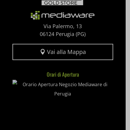
SLO_G_WPT_TO
SLO_GWPT_Show_Hide_tmp
Via Palermo, 13
06124 Perugia (PG)
SLO_wptGlobTipTmp
ssm_au_c
Vai alla Mappa

uaval
Orari di Apertura
wpc*