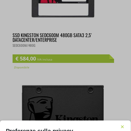
SSD KINGSTON SEDC600M 480GB SATA3 2,5′
DATACENTER/ENTERPRISE
SEDC600M//480G
€
584,00
IVA inclusa
Disponibile
×
Preferenze sulla privacy