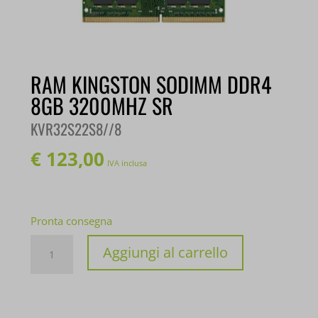
RAM KINGSTON SODIMM DDR4
8GB 3200MHZ SR
KVR32S22S8//8
€
123,00
IVA inclusa
Pronta consegna
RAM
Aggiungi al carrello
KINGSTON
SODIMM
DDR4