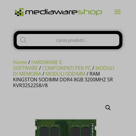
Products
CHIUDI
search
Home
/
HARDWARE E
SOFTWARE
/
COMPONENTI PER PC
/
MODULI
DI MEMORIA
/
MODULI SODIMM
/ RAM
KINGSTON SODIMM DDR4 8GB 3200MHZ SR
Si comunica ai gentili clienti che il
KVR32S22S8//8
negozio è chiuso per ferie
dal 10 al
23 Agosto e tutti gli
ordini
pervenuti
in questi giorni verranno
evasi a
partire dal 24 Agosto
.