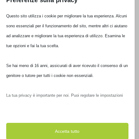
Questo sito utilizza i cookie per migliorare la tua esperienza. Alcuni
RAM KINGSTON DIMM DDR4 8GB 3200MHZ SR
sono essenziali per il funzionamento del sito, mentre altri ci aiutano
KVR32N22S8//8
ad analizzare e migliorare la tua esperienza di utilizzo. Esamina le
tue opzioni e fai la tua scelta.
€
124,00
IVA inclusa
Disponibile
Se hai meno di 16 anni, assicurati di aver ricevuto il consenso di un
genitore o tutore per tutti i cookie non essenziali.
La tua privacy è importante per noi. Puoi regolare le impostazioni
dei cookie in qualsiasi momento. Per maggiori informazioni su
come utilizziamo i dati, leggi la nostra politica sulla privacy. Puoi
modificare le tue preferenze in qualsiasi momento facendo clic sul
Accetta tutto
pulsante delle impostazioni qui sotto.