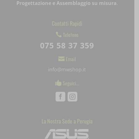
Progettazione e Assemblaggio su misura
.
et-saved-post*
et-saving-post-*
Contatti Rapidi
ext_name
Telefono

075 58 37 359
i18next
Email

litespeed_qc_hide_banner
info@mwshop.it
mjx.menu
Seguici…

notified-Notify_Cat_None
Facebook
Instagram
perf_*
pum-*
La Nostra Sede a Perugia
Mediaware
SL_GWPT_Show_Hide_tmp
SL_wptGlobTipTmp