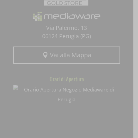
SLO_G_WPT_TO
SLO_GWPT_Show_Hide_tmp
Via Palermo, 13
06124 Perugia (PG)
SLO_wptGlobTipTmp
ssm_au_c
Vai alla Mappa

uaval
Orari di Apertura
wpc*