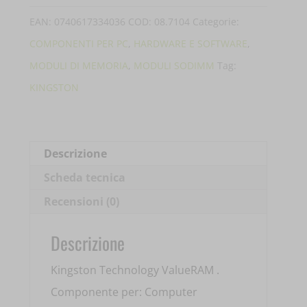
32GB
EAN:
0740617334036
COD:
08.7104
Categorie:
5600MHZ
COMPONENTI PER PC
,
HARDWARE E SOFTWARE
,
DR
MODULI DI MEMORIA
,
MODULI SODIMM
Tag:
KVR56S46BD8-
KINGSTON
32
quantità
Descrizione
Scheda tecnica
Recensioni (0)
Descrizione
Kingston Technology ValueRAM .
Componente per: Computer