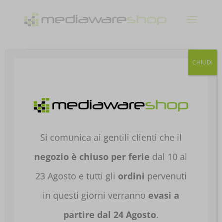
Products
CHIUDI
search
Home
/
HARDWARE E
SOFTWARE
/
COMPONENTI PER PC
/
MODULI
DI MEMORIA
/
MODULI SODIMM
/ RAM
KINGSTON SODIMM DDR5 32GB 5600MHZ DR
Si comunica ai gentili clienti che il
KVR56S46BD8-32
negozio è chiuso per ferie
dal 10 al
23 Agosto e tutti gli
ordini
pervenuti
in questi giorni verranno
evasi a
partire dal 24 Agosto
.