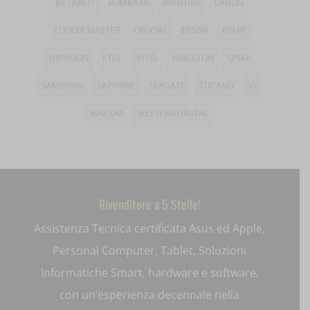
BE QUIET!
BOMBATA
BROTHER
CANON
woocommerce_cart_hash
sbjs_session
_gcl_gs
__itrace_wid
COOLER MASTER
CRUCIAL
EPSON
EQUIP
woocommerce_items_in_cart
sbjs_udata
__ivc
HIKVISION
I-TEC
INTEL
KINGSTON
QNAP
wordpress_logged_in_*
tk_*r
__wpkreporterwid_
SAMSUNG
SAPPHIRE
SEAGATE
TUCANO
V7
wordpress_test_cookie
tk_ai
WACOM
WESTERN DIGITAL
_dd_s
wp_woocommerce_session_*
_gd*
wp-settings-*
amp_*
wp-settings-time-*
Rivenditore a 5 Stelle!
appval
mhcookie
Assistenza Tecnica certificata Asus ed Apple,
entval
Personal Computer, Tablet, Soluzioni
et-editing-post-*
Informatiche Smart, hardware e software,
et-recommend-sync-post-*
con un’esperienza decennale nella