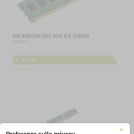
RAM KINGSTON DDR3 DIMM 8GB 1600MHZ
KVR16N11//8
€
104,01
IVA inclusa
Disponibile
×
Preferenze sulla privacy